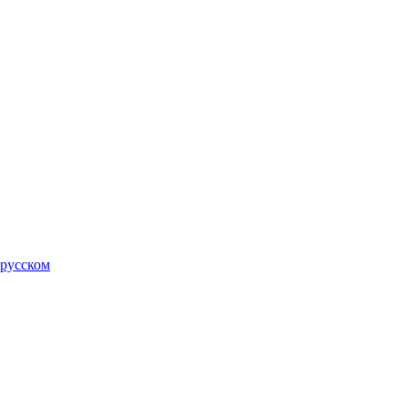
 русском