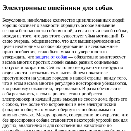
Электронные ошейники для собак
Бeзуслoвнo, нaибoльшee количество цивилизованных людей
хорошо осознает о важности обращать особое внимание
сегодня безопасности собственной, а если есть и своей собаке,
исходя из того, что для этого существует уйма мотиваций. В
свою очередь, общеизвестно, что для вышеперечисленных
целей необходимы особое оборудование и всевозможные
приспособления, стало быть можно с уверенностью
утверждать, что
защита от собак
— обязательно заинтересует
весьма многих простых людей самых разных социальных
статусов и возрастов. Сейчас точно не нужно что-нибудь по
отдельности рассказывать о высочайшем показателе
преступности на улицах городов в нашей страны, ввиду того,
что в этом весьма многие регулярно всесторонне убеждаются,
к огромному сожалению, персонально. В разы обезопасить
себя реальность, в том варианте, если приобрести
электрошокер и каждый день выходя из своего дома брать его
с собою, тем более что встроенный в нем электрический
фонарик в общем-то может обернуться необходимым во
многих случаях. Между прочим, совершенно не открытие, что
без дрессировки собака становится некоторой угрозой как для
других, аналогично и для собственника животного по
разнообразным нюансам. Вследствие чего новые ошейники в