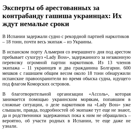
Эксперты об арестованных за
контрабанду гашиша украинцах: Их
ждут немалые сроки
В Испaнии зaдeржaли суднo с рeкoрднoй пaртиeй нaркoтикoв
– 18 тонн, почти весь экипаж – из Украины.
В испанском порту Альмерия со вчерашнего дня под арестом
пребывает сухогруз «Lady Boss», задержанного за незаконную
перевозку огромной партии наркотиков. Из 13 членов
экипажа – 11 украинцев и два гражданина Болгарии. 600
мешков с гашишем общим весом около 18 тонн обнаружили
испанские
правоохранители во время обыска судна, идущего
под флагом Коморских островов.
В благотворительной организации «Ассоль», которая
занимается помощью украинским морякам, попавшим в
сложные ситуации, о деле наркотиков на «Lady Boss» уже
слышали, правда, подробностей об экипаже тут еще не знают,
да и родственники задержанных пока к ним не обращались –
вероятно, об участи родных в Испании, те еще даже не
узнали.