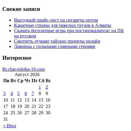
Свежие записи
Выгодный прайс-лист на сигареты оптом
Канатные стропы для тяжелых грузов в Алматы
Скачать бесплатные игры про постапокалипсис на ПК
на русском
Смотреть лучшие тайские проекты онлайн
Лакорны с сильными главными героями
Интересное
Rt.chat-ruletka-18.com
Август 2026
Пн
Вт
Ср
Чт
Пт
Сб
Вс
1
2
3
4
5
6
7
8
9
10
11
12
13
14
15
16
17
18
19
20
21
22
23
24
25
26
27
28
29
30
31
« Июл