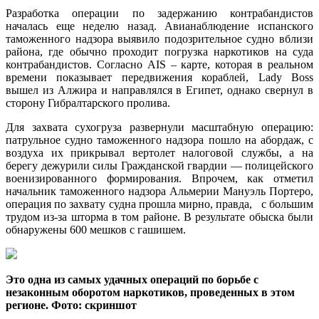
Разработка операции по задержанию контрабандистов
началась еще неделю назад. Авианаблюдение испанского
таможенного надзора выявило подозрительное судно вблизи
района, где обычно проходит погрузка наркотиков на суда
контрабандистов. Согласно AIS – карте, которая в реальном
времени показывает передвижения кораблей, Lady Boss
вышел из Алжира и направлялся в Египет, однако свернул в
сторону Гибралтарского пролива.
Для захвата сухогруза развернули масштабную операцию:
патрульное судно таможенного надзора пошло на абордаж, с
воздуха их прикрывал вертолет налоговой службы, а на
берегу дежурили силы Гражданской гвардии — полицейского
военизированного формирования. Впрочем, как отметил
начальник таможенного надзора Альмерии Мануэль Портеро,
операция по захвату судна прошла мирно, правда, с большим
трудом из-за шторма в том районе. В результате обыска были
обнаружены 600 мешков с гашишем.
Это одна из самых удачных операций по борьбе с
незаконным оборотом наркотиков, проведенных в этом
регионе. Фото: скриншот