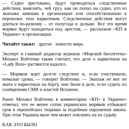
— Судно арестовано, будут проводиться следственные
действия, выяснять, чей груз, как он попал на судно, кто из
экипажа замешан в организации или способствованию к
перевозки этих наркотиков. Следственные действия могут
длиться по-разному – от полугода и дольше. Все это время
моряки будут находиться под арестом, — рассказали «КП в
Украине» в организации.
Читайте также:
другие новости мира.
Эксперт и главный редактор журнала «Морской бюллетень»
Михаил Войтенко также считает, что дело о наркотиках на
«Lady Boss» растянется надолго.
— Моряков ждет долгое следствие и, если участвовали,
немалые сроки, — говорит Войтенко. — Экипаж не мог не
знать о наркотиках на борту, они были в деле, если судить по
сообщениям СМИ и властей Испании.
Ранее Михаил Войтенко в комментарии «КП» в Украине»
отмечал, что не менее сотни украинских моряков отбывают
срок в европейских тюрьмах за подобные нарушения закона.
При этом Украина мало чем может повлиять на их судьбу.
КАК ЭТО БЫЛО