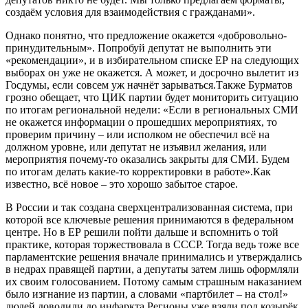
создаём условия для взаимодействия с гражданами».
Однако понятно, что предложение окажется «добровольно-
принудительным». Попробуй депутат не выполнить эти
«рекомендации», и в избирательном списке ЕР на следующих
выборах он уже не окажется. А может, и досрочно вылетит из
Госдумы, если совсем уж начнёт зарываться.Также Бурматов
грозно обещает, что ЦИК партии будет мониторить ситуацию
по итогам региональной недели: «Если в региональных СМИ
не окажется информации о прошедших мероприятиях, то
проверим причину – или исполком не обеспечил всё на
должном уровне, или депутат не изъявил желания, или
мероприятия почему-то оказались закрыты для СМИ. Будем
по итогам делать какие-то корректировки в работе».Как
известно, всё новое – это хорошо забытое старое.
В России и так создана сверхцентрализованная система, при
которой все ключевые решения принимаются в федеральном
центре. Но в ЕР решили пойти дальше и вспомнить о той
практике, которая торжествовала в СССР. Тогда ведь тоже все
парламентские решения вначале принимались и утверждались
в недрах правящей партии, а депутаты затем лишь оформляли
их своим голосованием. Потому самым страшным наказанием
было изгнание из партии, а словами «партбилет – на стол!»
людей доводили до инфаркта.Регионы уже взяли под козырёк.