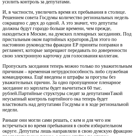
усилить контроль за депутатами.
И, в частности, увеличить время их пребывания в столице.
Решением совета Госдумы количество региональных недель
сокращено с двух до одной. А это значит, что депутаты
должны будут гораздо больше времени, чем прежде,
находиться в Москве, на думских пленарных заседаниях. Под
пристальным оком партийных кураторов.Для этого по
настоянию руководства фракции ЕР приняты поправки в
регламент, которые запрещают передавать по доверенности
свою электронную карточку для голосования коллегам.
Пропускать заседания теперь можно только по уважительным
причинам – временная нетрудоспособность либо служебная
командировка. Ещё введены и штрафы за прогулы без
уважительных причин. За одно пропущенное пленарное
заседание из зарплаты будет вычитаться 60 тыс.
рублей.Партийные структуры следят за депутатамиТакой
неусыпный контроль партийного ока теперь будет
властвовать над депутатами Госдумы и в ходе региональной
недели.
Раньше они могли сами решать, с кем и для чего им
встречаться во время пребывания в своём избирательном
округе. Депутаты лишь направляли в свою думскую фракцию