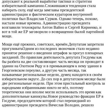
допускают к реальной выработке тактики и стратегии
избирательной кампании.Сложившаяся тенденция стала
набирать силу, ещё когда замглавы президентской
администрации и фактическим куратором внутренней
политики был Владислав Сурков. Однако теперь, похоже,
настали новые времена. Администрацию президента
возглавили технократы Антон Вайно и Сергей Кириенко, и
вот в той же ЕР заговорили о возвращении былой партийной
мощи.
Мощи ещё прежних, советских, времён.Депутатам запретили
прогуливатьОдним из последних звоночков стало недавно
принятое решение о введении штрафов за прогул пленарных
заседаний. По правилам деятельность депутата Госдумы как
бы разбита на две составляющие: часть месяца он проводит в
здании на Охотном Ряду и в примыкающем к нему здании в
Георгиевском переулке, а другую часть месяца, так
называемые региональные недели, думец находится в своём
избирательном округе. До сих пор в депутатском месяце были
две региональные недели. При этом пристальный контроль за
народными избранниками никто не вёл, поэтому
теоретически они вполне могли использовать это время как
дополнительные каникулы.Новое руководство фракции ЕР в
Госдуме, председателем которой стал перешедший из
администрации президента Вячеслав Володин, решило