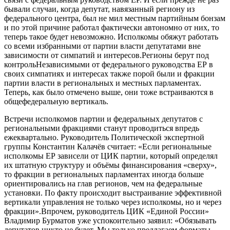
бывали случаи, когда депутат, навязанный региону из
федерального центра, был не мил местным партийным бонзам
и по этой причине работал фактически автономно от них, то
теперь такое будет невозможно. Исполкомы обяжут работать
со всеми избранными от партии власти депутатами вне
зависимости от симпатий и интересов.Регионы берут под
контрольНезависимыми от федерального руководства ЕР в
своих симпатиях и интересах также порой были и фракции
партии власти в региональных и местных парламентах.
Теперь, как было отмечено выше, они тоже встраиваются в
общефедеральную вертикаль.
Встречи исполкомов партии и федеральных депутатов с
региональными фракциями станут проводиться впредь
ежеквартально. Руководитель Политической экспертной
группы Константин Калачёв считает: «Если региональные
исполкомы ЕР зависели от ЦИК партии, который определял
их штатную структуру и объёмы финансирования «сверху»,
то фракции в региональных парламентах иногда больше
ориентировались на глав регионов, чем на федеральные
установки. По факту происходит выстраивание эффективной
вертикали управления не только через исполкомы, но и через
фракции».Впрочем, руководитель ЦИК «Единой России»
Владимир Бурматов уже успокоительно заявил: «Обязывать
депутатов никто не будет. Мы только предлагаем форматы,