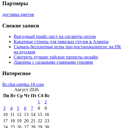
Партнеры
доставка цветов
Свежие записи
Выгодный прайс-лист на сигареты оптом
Канатные стропы для тяжелых грузов в Алматы
Скачать бесплатные игры про постапокалипсис на ПК
на русском
Смотреть лучшие тайские проекты онлайн
Лакорны с сильными главными героями
Интересное
Rt.chat-ruletka-18.com
Август 2026
Пн
Вт
Ср
Чт
Пт
Сб
Вс
1
2
3
4
5
6
7
8
9
10
11
12
13
14
15
16
17
18
19
20
21
22
23
24
25
26
27
28
29
30