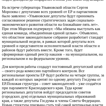
На встрече губернатора Ульяновской области Сергея
Морозова с депутатами всех уровней от ЕР и партактивом
было заявлено: «Ульяновские депутаты будут принимать
согласованное решение стратегических задач социально-
экономического развития области на ближайшие пять лет».
При этом Морозов подчеркнул: «Мы обязаны выступать как
единая команда, объединённая единой целью». Объявлено,
что областное законодательное собрание разработает стандарт
муниципальной недели, в рамках которой депутаты всех
уровней и представители исполнительной власти области и
районов будут работать вместе. Кроме того, будет
сформирован единый реестр наказов – на муниципальном, на
региональном и на федеральном уровнях.
Для контроля работы создадут постоянный депутатский штаб
– своего рода комиссию партийного контроля. Все
региональные проекты ЕР будут разбиты на четыре группы, за
каждой из которых закрепят по одному депутату Госдумы от
ЕР.Похожая структура – совет законодателей – уже создаётся
при парламенте Краснодарского края. Туда кроме
региональных депутатов войдут председатели советов
(городских дум) отдельных муниципальных образований
края, а также депутаты Госдумы и члены Совета Федерации.
Новая структура призвана стать той самой вертикалью власти