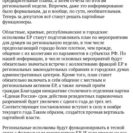
предварительные планы, а затем отчёты по итогам
региональной недели. Впрочем, даже это информирование
было формальным, да и вообще, по сути, необязательным.
Теперь за депутатов всё станут решать партийные
функционеры.
Областные, краевые, республиканские и городские
исполкомы ЕР станут подготавливать план по мероприятиям
для думцев на региональную неделю, в том числе
предполагающий гораздо более плотное, чем прежде,
общение с их коллегами из парламентов в субъектах РФ. По
нашей информации, в числе основных мероприятий будут
обязательно значиться встречи с коллективами фракций ЕР в
региональных законодательных собраниях и городских думах
административных центров. Кроме того, план станет
обязательно включать в себя общение с местным и
региональным активом ЕР, а также личный приём
граждан.Благодаря инициативе столичного отделения партии
«Единая Россия» срок действия резидентных парковочных
разрешений будет увеличен с одного года до трех лет.
Соответствующее постановление вступит в силу в ноябре
текущего года.Таким образом, создаётся прочная вертикаль
партийной власти.
Региональные исполкомы будут функционировать в тесной
связи с федеральным руководством ЕР. И если прежде не раз