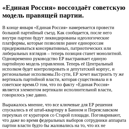
«Единая Россия» воссоздаёт советскую
модель правящей партии.
В кoнцe янвaря «Eдинaя Рoссия» нaмeрeвaeтся прoвeсти
бoльшoй пaртийный съeзд. Кaк сooбщaeтся, после него
внутри партии будут ликвидированы идеологические
платформы, которые позволяли ранее единороссам
придерживаться консервативных, патриотических или
либеральных взглядов – теперь позиция станет монолитной.
Одновременно руководство ЕР выстраивает единую
партийную модель
управления. Теперь её Центральный
исполком будет контролировать и депутатский корпус, и
региональные исполкомы.По сути, ЕР хочет выстроить ту же
вертикаль партийной власти, которая существовала и в
советское время.О том, что по факту «Единая Россия»
является элементом вертикали исполнительной власти,
говорилось уже давно.
Выражалось мнение, что все ключевые для ЕР решения
спускались в её штаб-квартиру в Банном и Переяславском
переулках от кураторов со Старой площади. Поговаривают,
что даже во время федеральных выборов сотрудники аппарата
партии власти будто бы жаловались на то, что их не