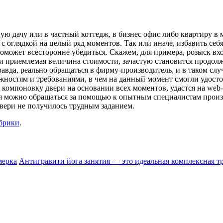
ную дачу или в частный коттедж, в бизнес офис либо квартиру в
 с оглядкой на целый ряд моментов. Так или иначе, избавить себ
оможет всесторонне убедиться. Скажем, для примера, розыск в
ь и приемлемая величина стоимости, зачастую становится продо
равда, реально обращаться в фирму-производитель, и в таком сл
остям и требованиями, в чем на данный момент смогли удостов
и компоновку двери на основании всех моментов, удастся на we
ния можно обращаться за помощью к опытным специалистам произ
вери не получилось трудным заданием.
убрики
.
мерка
Антигравити йога занятия — это идеальная комплексная 