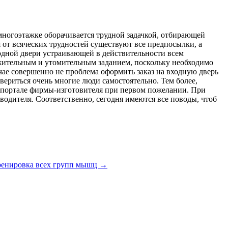
 многоэтажке оборачивается трудной задачкой, отбирающей
я от всяческих трудностей существуют все предпосылки, а
ходной двери устраивающей в действительности всем
лжительным и утомительным заданием, поскольку необходимо
учае совершенно не проблема оформить заказ на входную дверь
ериться очень многие люди самостоятельно. Тем более,
b-портале фирмы-изготовителя при первом пожелании. При
водителя. Соответственно, сегодня имеются все поводы, чтоб
тренировка всех групп мышц
→