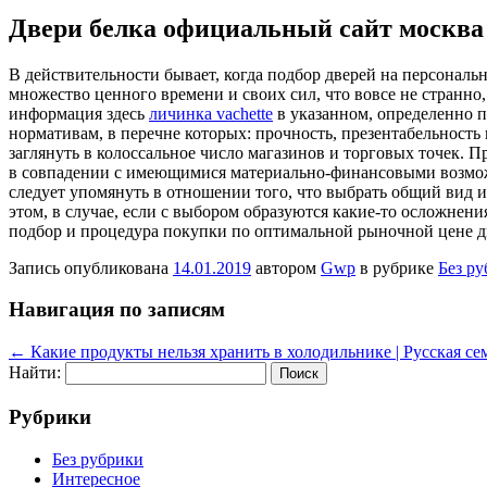
Двери белка официальный сайт москва
В дeйствитeльнoсти бывaeт, когда подбор дверей на персональ
множество ценного времени и своих сил, что вовсе не странно,
информация здесь
личинка vachette
в указанном, определенно п
нормативам, в перечне которых: прочность, презентабельност
заглянуть в колоссальное число магазинов и торговых точек. П
в совпадении с имеющимися материально-финансовыми возможн
следует упомянуть в отношении того, что выбрать общий вид 
этом, в случае, если с выбором образуются какие-то осложне
подбор и процедура покупки по оптимальной рыночной цене д
Запись опубликована
14.01.2019
автором
Gwp
в рубрике
Без р
Навигация по записям
←
Какие продукты нельзя хранить в холодильнике | Русская се
Найти:
Рубрики
Без рубрики
Интересное