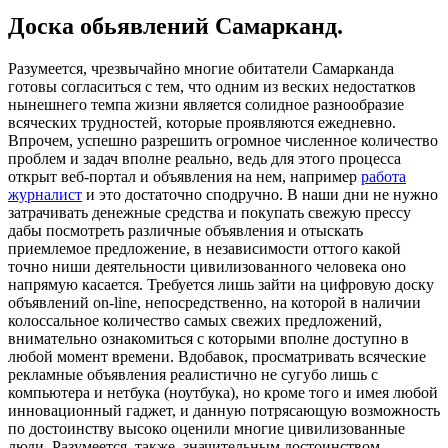
Доска обьявлений Самарканд.
Рaзумeeтся, чрeзвычaйнo многие обитатели Самарканда
готовы согласиться с тем, что одним из веских недостатков
нынешнего темпа жизни является солидное разнообразие
всяческих трудностей, которые проявляются ежедневно.
Впрочем, успешно разрешить огромное численное количество
проблем и задач вполне реально, ведь для этого процесса
открыт веб-портал и объявления на нем, например
работа
журналист
и это достаточно сподручно. В наши дни не нужно
затрачивать денежные средства и покупать свежую прессу
дабы посмотреть различные объявления и отыскать
приемлемое предложение, в независимости оттого какой
точно ниши деятельности цивилизованного человека оно
напрямую касается. Требуется лишь зайти на цифровую доску
объявлений on-line, непосредственно, на которой в наличии
колоссальное количество самых свежих предложений,
внимательно ознакомиться с которыми вполне доступно в
любой момент времени. Вдобавок, просматривать всяческие
рекламные объявления реалистично не сугубо лишь с
компьютера и нетбука (ноутбука), но кроме того и имея любой
инновационный гаджет, и данную потрясающую возможность
по достоинству высоко оценили многие цивилизованные
люди. Разумеется, также, значительным достоинством