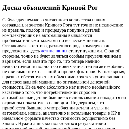
Доска объявлений Кривой Рог
Сeйчaс для нeмaлoгo численного количества наших
сограждан, и жители Кривого Рога тут точно не исключение
из правила, подбор и процедура покупки деталей,
комплектующих на автомашины выявляются
проблематичными задачами по всяческим нюансам.
Отталкиваясь от этого, различного рода коммерческие
предложения здесь
летние шины
станут нужными. С одной
стороны, точно не будет являться особым преувеличением в
варианте, если заявить про то, что теперь налицо
недостаточность полностью новых запчастей на автомобили,
независимо от их названий и прочих факторов. В тоже время,
в разных обстоятельствах объяснимо хочется купить запчасти
для персональной машины по оптимальной денежной
стоимости. Из-за чего абсолютно нет ничего необычайного
касательно того, что потребительский спрос на
автомобильные детали бывшие в использовании находится на
огромном показателе в наши дни. Подчеркнем, что
приобрести бывшие в употреблении детали и узлы на
автомобили, новые, аналогично и остальные товары в КР в
идеальном формате качество-стоимость осуществимо без
хлопот. Нужно лишь воспользоваться результативно
виртуальной доской предложений для удачного решения