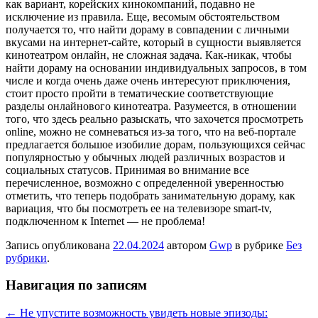
как вариант, корейских кинокомпаний, подавно не
исключение из правила. Еще, весомым обстоятельством
получается то, что найти дораму в совпадении с личными
вкусами на интернет-сайте, который в сущности выявляется
кинотеатром онлайн, не сложная задача. Как-никак, чтобы
найти дораму на основании индивидуальных запросов, в том
числе и когда очень даже очень интересуют приключения,
стоит просто пройти в тематические соответствующие
разделы онлайнового кинотеатра. Разумеется, в отношении
того, что здесь реально разыскать, что захочется просмотреть
online, можно не сомневаться из-за того, что на веб-портале
предлагается большое изобилие дорам, пользующихся сейчас
популярностью у обычных людей различных возрастов и
социальных статусов. Принимая во внимание все
перечисленное, возможно с определенной уверенностью
отметить, что теперь подобрать занимательную дораму, как
вариация, что бы посмотреть ее на телевизоре smart-tv,
подключенном к Internet — не проблема!
Запись опубликована
22.04.2024
автором
Gwp
в рубрике
Без
рубрики
.
Навигация по записям
←
Не упустите возможность увидеть новые эпизоды: