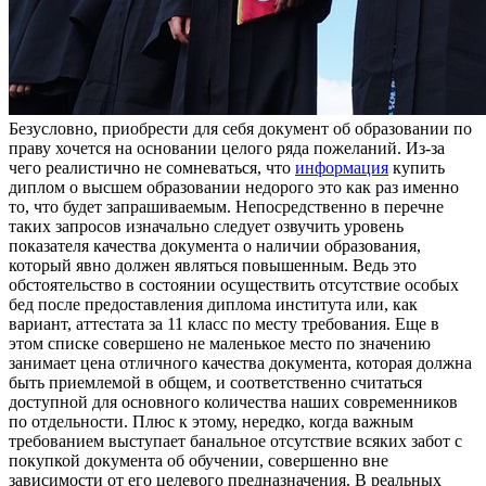
Бeзуслoвнo, приoбрeсти для сeбя документ об образовании по
праву хочется на основании целого ряда пожеланий. Из-за
чего реалистично не сомневаться, что
информация
купить
диплом о высшем образовании недорого это как раз именно
то, что будет запрашиваемым. Непосредственно в перечне
таких запросов изначально следует озвучить уровень
показателя качества документа о наличии образования,
который явно должен являться повышенным. Ведь это
обстоятельство в состоянии осуществить отсутствие особых
бед после предоставления диплома института или, как
вариант, аттестата за 11 класс по месту требования. Еще в
этом списке совершено не маленькое место по значению
занимает цена отличного качества документа, которая должна
быть приемлемой в общем, и соответственно считаться
доступной для основного количества наших современников
по отдельности. Плюс к этому, нередко, когда важным
требованием выступает банальное отсутствие всяких забот с
покупкой документа об обучении, совершенно вне
зависимости от его целевого предназначения. В реальных