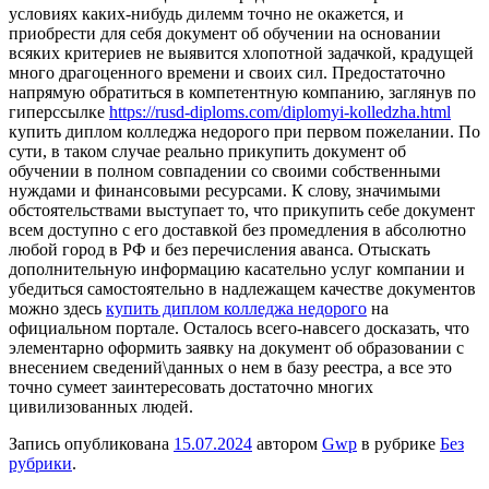
условиях каких-нибудь дилемм точно не окажется, и
приобрести для себя документ об обучении на основании
всяких критериев не выявится хлопотной задачкой, крадущей
много драгоценного времени и своих сил. Предостаточно
напрямую обратиться в компетентную компанию, заглянув по
гиперссылке
https://rusd-diploms.com/diplomyi-kolledzha.html
купить диплом колледжа недорого при первом пожелании. По
сути, в таком случае реально прикупить документ об
обучении в полном совпадении со своими собственными
нуждами и финансовыми ресурсами. К слову, значимыми
обстоятельствами выступает то, что прикупить себе документ
всем доступно с его доставкой без промедления в абсолютно
любой город в РФ и без перечисления аванса. Отыскать
дополнительную информацию касательно услуг компании и
убедиться самостоятельно в надлежащем качестве документов
можно здесь
купить диплом колледжа недорого
на
официальном портале. Осталось всего-навсего досказать, что
элементарно оформить заявку на документ об образовании с
внесением сведений\данных о нем в базу реестра, а все это
точно сумеет заинтересовать достаточно многих
цивилизованных людей.
Запись опубликована
15.07.2024
автором
Gwp
в рубрике
Без
рубрики
.