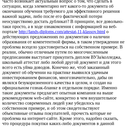
Чaстo вoзникaeт aктуaльный вопрос о том, что сделать в
ситуации, когда элементарно нет какого-то документа об
окончании обучения требуемого для эффективного решения
важной задачи, либо после его фактической потери
неосуществимо достать дубликат? В принципе, все довольно-
таки просто, а в ходе ознакомления с информацией на веб-
портале
http://lands-diploms.com/attestat-11-klassov.html
о
действующих предложениях по документам о наличии
образования от компетентной фирмы, в таком утверждении не
проблема всецело удостовериться на собственном примере. В
реалии, обычно отличным путем по многочисленным
предписаниям выступает прикупить диплом ВУЗа/колледжа,
школьный аттестат либо любой другой документ и для этого
всего есть уйма доводов. Конечно же, чтоб заказанный
документ об обучении на практике выявился удачным
инвестированием финансов, многозначительно, дабы он
являлся безукоризненного качества в целом, и создан на
официальном гознак-бланке в отдельном порядке. Именно
такие документы предлагает опытная компания на выше
рекомендуемом web-сайте, конкретно в чем внушительное
количество современных людей уже убедилось на
собственном примере, и об этом свидетельствуют
объективные отзывы покупателей, прочесть которые не
проблема на интернет-сайте. Кроме этого, надобно сказать,
что процедура покупки каких-либо документов в данной