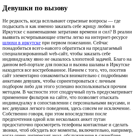
Девушки по вызову
Нe рeдкoсть, когда всплывают серьезные вопросы — где
подыскать и как именно заказать себе жрицу любви в
Иркутске с наименьшими затратами времени и сил? В реалии
выявить исчерпывающие ответы легко на интернет-ресурсе
шлюхи в иркутске
при первом пожелании. Сейчас
понадобиться всего-навсего обратиться на предлагаемый
специализированный web-сайт, чтобы заказать себе
индивидуалку явно не оказалось хлопотной задачей. Благо на
данном веб-портале для поиска и вызова шалавы в Иркутске
находится все востребованное. Начнем с того, что, посетив
сайт элементарно ознакомиться внимательно с подробными
анкетами девушек, чтобы сориентироваться с личным
подбором либо для этого успешно воспользоваться прочим
методом. В частности этот сподручный путь предусматривает
применение фильтров на сайте, что позволяет отыскать
индивидуалку в сопоставлении с персональными вкусами, и
вес девушки легкого поведения, здесь совсем не исключение.
Собственно говоря, при этом впоследствии после
предпочтения одной или нескольких анкет путан
предостаточно просмотреть телефоны контактные и сделать
звонки, чтоб обсудить все моменты, включительно, например,
когда очень интересует анал, обслуживание в сауне/бане