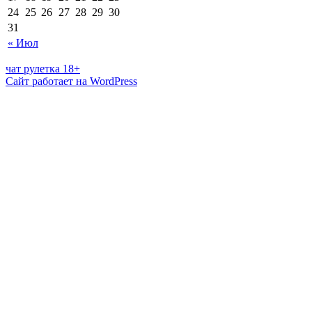
24
25
26
27
28
29
30
31
« Июл
чат рулетка 18+
Сайт работает на WordPress