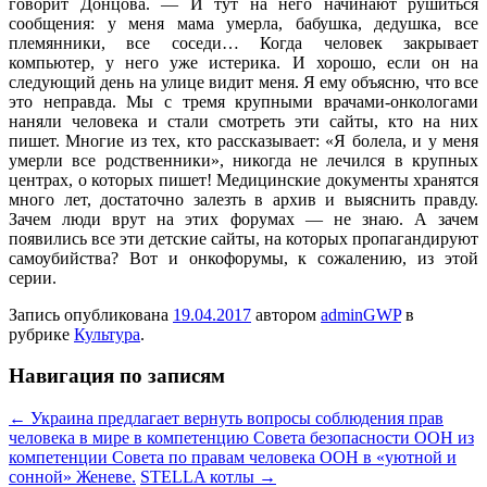
говорит Донцова. — И тут на него начинают рушиться
сообщения: у меня мама умерла, бабушка, дедушка, все
племянники, все соседи… Когда человек закрывает
компьютер, у него уже истерика. И хорошо, если он на
следующий день на улице видит меня. Я ему объясню, что все
это неправда. Мы с тремя крупными врачами-онкологами
наняли человека и стали смотреть эти сайты, кто на них
пишет. Многие из тех, кто рассказывает: «Я болела, и у меня
умерли все родственники», никогда не лечился в крупных
центрах, о которых пишет! Медицинские документы хранятся
много лет, достаточно залезть в архив и выяснить правду.
Зачем люди врут на этих форумах — не знаю. А зачем
появились все эти детские сайты, на которых пропагандируют
самоубийства? Вот и онкофорумы, к сожалению, из этой
серии.
Запись опубликована
19.04.2017
автором
adminGWP
в
рубрике
Культура
.
Навигация по записям
←
Украина предлагает вернуть вопросы соблюдения прав
человека в мире в компетенцию Совета безопасности ООН из
компетенции Совета по правам человека ООН в «уютной и
сонной» Женеве.
STELLA котлы
→