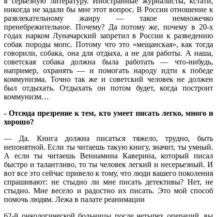
в серьезную литературу. Иностранные журналисты, кстати,
никогда не задали бы мне этот вопрос. В России отношение к
развлекательному жанру — такое немножечко
пренебрежительное. Почему? Да потому же, почему в 20-х
годах нарком Луначарский запретил в России к разведению
собак породы мопс. Потому что это «мещанская», как тогда
говорили, собака, она для отдыха, а не для работы. А наша,
советская собака должна была работать — что-нибудь,
например, охранять — и помогать народу идти к победе
коммунизма. Точно так же и советский человек не должен
был отдыхать. Отдыхать он потом будет, когда построит
коммунизм…
- Отсюда презрение к тем, кто умеет писать легко, много и
хорошо?
— Да. Книга должна писаться тяжело, трудно, быть
непонятной. Если ты читаешь такую книгу, значит, ты умный.
А если ты читаешь Вениамина Каверина, который писал
быстро и талантливо, то ты человек легкий и несерьезный. И
вот все это сейчас привело к тому, что люди вашего поколения
спрашивают: не стыдно ли мне писать детективы? Нет, не
стыдно. Мне весело и радостно их писать. Это мой способ
помочь людям. Лежа в палате реанимации
62-й онкологической больницы после четырех операций, вы