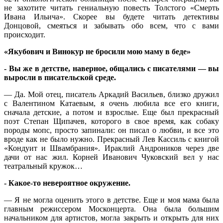
не захотите читать гениальную повесть Толстого «Смерть
Ивана Ильича». Скорее вы будете читать детективы
Донцовой, смеяться и забывать обо всем, что с вами
происходит.
«Якубович и Винокур не бросили мою маму в беде»
- Вы же в детстве, наверное, общались с писателями — вы
выросли в писательской среде.
— Да. Мой отец, писатель Аркадий Васильев, близко дружил
с Валентином Катаевым, я очень любила все его книги,
сначала детские, а потом и взрослые. Еще был прекрасный
поэт Степан Щипачев, которого в свое время, как собаку
породы мопс, просто запинали: он писал о любви, и все это
вроде как не было нужно. Прекрасный Лев Кассиль с книгой
«Кондуит и Швамбрания». Ираклий Андроников через две
дачи от нас жил. Корней Иванович Чуковский вел у нас
театральный кружок…
- Какое-то невероятное окружение.
— Я не могла оценить этого в детстве. Еще и моя мама была
главным режиссером Москонцерта. Она была большим
начальником для артистов, могла закрыть и открыть для них