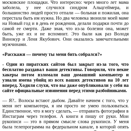
московские площадки. Что интересно: через много лет мама
заболела, у нее случился синдром Альцгеймера, и
большинство людей просто отпали — больная и пожилая, она
перестала быть им нужна. Но два человека звонили моей маме
на Новый год и в день ее рождения, делали подарки почти до
самой ее смерти. Даже зная, что из-за болезни она, может
быть, уже их и не вспомнит. Это были как раз Володя
Винокур и Леня Якубович. Они оказались замечательными
мужчинами.
«Расскажи — почему ты меня бить собрался?»
- Один из пиратских сайтов был закрыт из-за того, что
бесплатно раздавал ваши детективы. Говорили, что некие
хакеры потом взломали ваш домашний компьютер и
узнали имена убийц из всех ваших детективов на 10 лет
вперед. Ходили слухи, что вы даже опубликовали у себя на
сайте официальные извинения перед этими разбойниками.
— Я?.. Волосы встают дыбом. Давайте начнем с того, что у
меня нет компьютера, я им просто не умею пользоваться.
Единственное, что я могу сделать, — отправить фотографии в
Инстаграм через телефон. А книги я пишу от руки. Мои
рукописи — это в прямом смысле слова рукописи. У меня
была телепрограмма на федеральном канале, в которой опять