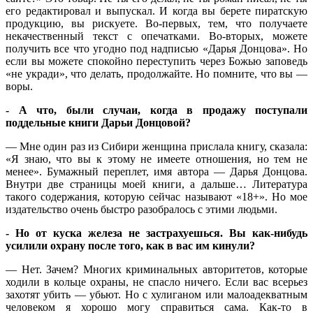
его редактировал и выпускал. И когда вы берете пиратскую
продукцию, вы рискуете. Во-первых, тем, что получаете
некачественный текст с опечатками. Во-вторых, можете
получить все что угодно под надписью «Дарья Донцова». Но
если вы можете спокойно переступить через Божью заповедь
«не укради», что делать, продолжайте. Но помните, что вы —
воры.
- А что, были случаи, когда в продажу поступали
поддельные книги Дарьи Донцовой?
— Мне один раз из Сибири женщина прислала книгу, сказала:
«Я знаю, что вы к этому не имеете отношения, но тем не
менее». Бумажный переплет, имя автора — Дарья Донцова.
Внутри две страницы моей книги, а дальше… Литература
такого содержания, которую сейчас называют «18+». Но мое
издательство очень быстро разобралось с этими людьми.
- Но от куска железа не застрахуешься. Вы как-нибудь
усилили охрану после того, как в вас им кинули?
— Нет. Зачем? Многих криминальных авторитетов, которые
ходили в кольце охраны, не спасло ничего. Если вас всерьез
захотят убить — убьют. Но с хулиганом или малоадекватным
человеком я хорошо могу справиться сама. Как-то в