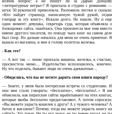
возник вопрос: а не пишут ли за Дарью Донцову
«литературные негры»? Я приехала в студию с романами —
штук 50 рукописей приволокла. Разложила листки и сказала:
«Кто найдет страницу, написанную чужой рукой, отдам
гонорар за эту книгу». Искали долго. Не нашли. Ну и еще
один момент: девушка, секретарь суда, которая объявляла о
блокировке сайта, ошиблась. Она произнесла мое имя вместо
имени другого писателя, по поводу чьих книг на самом деле
был спор. Но дальше началось для меня не очень приятное. Я
вышла из магазина, и мне в голову полетела железка.
- Как это?
— А вот так — мимо проехала машина, железка, к счастью,
просвистела мимо… Издательство всполошилось, конечно.
Ну что поделать, бывают люди не очень адекватные…
- Обиделись, что вы не хотите дарить свои книги народу?
— Знаете, у меня была интересная встреча со студентами. И
они мне стали говорить: «бесплатно», «бесплатно!..» Я им
объяснила, как пиратские сайты зарабатывают на этих книгах,
которые якобы бесплатно предоставляют. А потом спросила:
«Вы можете украсть кошелек у друга? А у чужого человека? А
батон в магазине? Почему тогда вы можете украсть книгу на
сайте?» Это товар. Не ты его делал, не ты роман писал, не ты