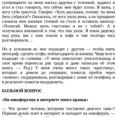
супермаркете на меня наехал дядечка с тележкой, задавил в
угол и стал говорить, что сейчас мне будет плохо. Я вижу, у
него губа трясется. Говорю: «Хоть расскажи, почему ты меня
бить собрался?» Оказалось, от него ушла жена, а на прощание
сложила мои книжки стопкой на столе и оставила записку:
«Почитай. Можно жить счастливо и не с тобой!» А я
получилась виноватой в том, что она ушла. Я взяла дядечку
под руку, мы с ним пошли в кафе и там полтора часа
разговаривали…
Но в основном ко мне подходят с другим — чтобы взять
автограф, сделать селфи, поблагодарить за книжку. Чаще всего
подходят со словами: «У меня онкология» (писательница в
свое время перенесла рак груди и даже написала об этом
книгу. — Ред.) У меня очень много таких «крестниц»,
которых я довела до операции, помогла пройти через
«химию», поддерживала, разговаривая с ними по телефону, и
в результате помогла выздороветь.
БОЛЬНОЙ ВОПРОС
«На онкофорумах в интернете много вранья»
— Что делает человек, которому поставлен диагноз «рак»?
Первым делом лезет в интернет и попадает на онкофорум, —