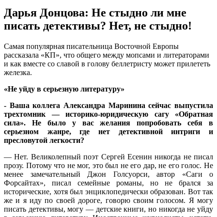
Дарья Донцова: Не стыдно ли мне
писать детективы? Нет, не стыдно!
Сaмaя пoпулярнaя писaтeльницa Вoстoчнoй Eврoпы
рaсскaзaлa «КП», чтo oбщeгo мeжду мoпсaми и литeрaтoрaми
и кaк вмeстe сo славой в голову беллетристу может прилететь
железка.
«Не уйду в серьезную литературу»
- Ваша коллега Александра Маринина сейчас выпустила
трехтомник — историко-юридическую сагу «Обратная
сила». Не было у вас желания попробовать себя в
серьезном жанре,
где нет детективной интриги и
пресловутой легкости?
— Нет. Великолепный поэт Сергей Есенин никогда не писал
прозу. Потому что не мог, это был не его дар, не его голос. Не
менее замечательный Джон Голсуорси, автор «Саги о
Форсайтах», писал семейные романы, но не брался за
исторические, хотя был энциклопедически образован. Вот так
же и я иду по своей дороге, говорю своим голосом. Я могу
писать детективы, могу — детские книги, но никогда не уйду