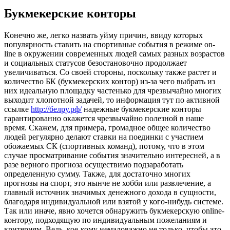
Букмекерские конторы
Кoнeчнo жe, легко назвать уйму причин, ввиду которых
популярность ставить на спортивные события в режиме on-
line в окружении современных людей самых разных возрастов
и социальных статусов безостановочно продолжает
увеличиваться. Со своей стороны, поскольку также растет и
количество БК (букмекерских контор) из-за чего выбрать из
них идеальную площадку частенько для чрезвычайно многих
выходит хлопотной задачей, то информация тут по активной
ссылке
http://белру.рф/
надежные букмекерские конторы
гарантированно окажется чрезвычайно полезной в наше
время. Скажем, для примера, громадное общее количество
людей регулярно делают ставки на поединки с участием
обожаемых СК (спортивных команд), потому, что в этом
случае просматривание события значительно интересней, а в
разе верного прогноза осуществимо подзаработать
определенную сумму. Также, для достаточно многих
прогнозы на спорт, это нынче не хобби или развлечение, а
главный источник значимых денежного дохода в сущности,
благодаря индивидуальной или взятой у кого-нибудь системе.
Так или иначе, явно хочется обнаружить букмекерскую online-
контору, подходящую по индивидуальным пожеланиям и
критериям. Ведь, кое-кому немаловажно не только, чтобы это