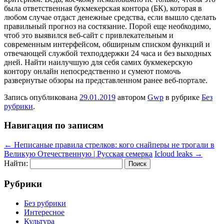
была ответственная букмекерская контора (БК), которая в
любом случае отдаст денежные средства, если вышло сделать
правильный прогноз на состязание. Порой еще необходимо,
чтоб это выявился веб-сайт с привлекательным и
современным интерфейсом, обширным списком функций и
отвечающей службой техподдержки 24 часа и без выходных
дней. Найти наилучшую для себя самих букмекерскую
контору онлайн непосредственно и сумеют помочь
развернутые обзоры на представленном ранее веб-портале.
Запись опубликована
29.01.2019
автором
Gwp
в рубрике
Без
рубрики
.
Навигация по записям
←
Неписаные правила стрелков: кого снайперы не трогали в
Великую Отечественную | Русская семерка
Icloud leaks
→
Найти:
Рубрики
Без рубрики
Интересное
Культура