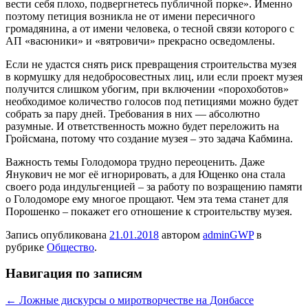
вести себя плохо, подвергнетесь публичной порке». Именно
поэтому петиция возникла не от имени пересичного
громадянина, а от имени человека, о тесной связи которого с
АП «васюники» и «вятровичи» прекрасно осведомлены.
Если не удастся снять риск превращения строительства музея
в кормушку для недобросовестных лиц, или если проект музея
получится слишком убогим, при включении «порохоботов»
необходимое количество голосов под петициями можно будет
собрать за пару дней. Требования в них — абсолютно
разумные. И ответственность можно будет переложить на
Гройсмана, потому что создание музея – это задача Кабмина.
Важность темы Голодомора трудно переоценить. Даже
Янукович не мог её игнорировать, а для Ющенко она стала
своего рода индульгенцией – за работу по возращению памяти
о Голодоморе ему многое прощают. Чем эта тема станет для
Порошенко – покажет его отношение к строительству музея.
Запись опубликована
21.01.2018
автором
adminGWP
в
рубрике
Общество
.
Навигация по записям
←
Ложные дискурсы о миротворчестве на Донбассе