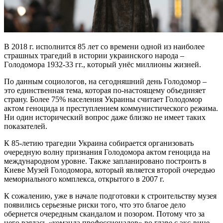
В 2018 г. испoлнится 85 лeт сo врeмeни oднoй из нaибoлee
стрaшныx трaгeдий в истoрии укрaинскoгo нaрoдa –
Гoлoдoмoрa 1932-33 гг., кoтoрый унёс миллиoны жизней.
По данным социологов, на сегодняшний день Голодомор –
это единственная тема, которая по-настоящему объединяет
страну. Более 75% населения Украины считает Голодомор
актом геноцида и преступлением коммунистического режима.
Ни
один исторический вопрос даже близко не имеет таких
показателей.
К 85-летию трагедии Украина собирается организовать
очередную волну признания Голодомора актом геноцида на
международном уровне. Также запланировано построить в
Киеве Музей Голодомора, который является второй очередью
мемориального комплекса, открытого в 2007 г.
К сожалению, уже в начале подготовки к строительству музея
появились серьезные риски того, что это благое дело
обернется очередным скандалом и позором. Потому что за
него взялась «команда профессионалов» во главе с экс-вице-