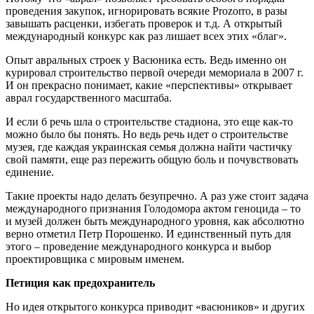
проведения закупок, игнорировать всякие Prozorro, в разы
завышать расценки, избегать проверок и т.д. А открытый
международный конкурс как раз лишает всех этих «благ».
Опыт авральных строек у Васюника есть. Ведь именно он
курировал строительство первой очереди мемориала в 2007 г.
И он прекрасно понимает, какие «перспективы» открывает
аврал государственного масштаба.
И если б речь шла о строительстве стадиона, это еще как-то
можно было бы понять. Но ведь речь идет о строительстве
музея, где каждая украинская семья должна найти частичку
свой памяти, еще раз пережить общую боль и почувствовать
единение.
Такие проекты надо делать безупречно. А раз уже стоит задача
международного признания Голодомора актом геноцида – то
и музей должен быть международного уровня, как абсолютно
верно отметил Петр Порошенко. И единственный путь для
этого – проведение международного конкурса и выбор
проектировщика с мировым именем.
Петиция как предохранитель
Но идея открытого конкурса приводит «васюников» и других