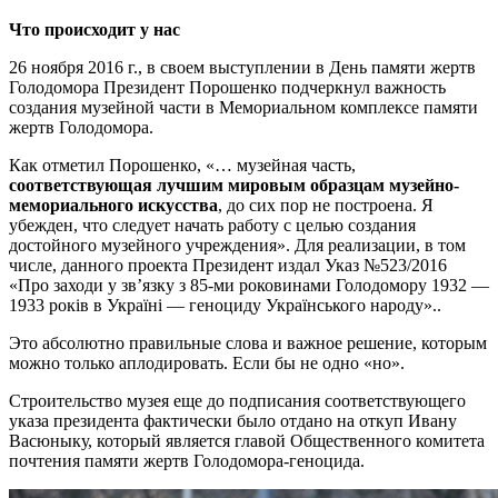
Что происходит у нас
26 ноября 2016 г., в своем выступлении в День памяти жертв
Голодомора Президент Порошенко подчеркнул важность
создания музейной части в Мемориальном комплексе памяти
жертв Голодомора.
Как отметил Порошенко, «… музейная часть,
соответствующая лучшим мировым образцам музейно-
мемориального искусства
, до сих пор не построена. Я
убежден, что следует начать работу с целью создания
достойного музейного учреждения». Для реализации, в том
числе, данного проекта Президент издал Указ №523/2016
«Про заходи у зв’язку з 85-ми роковинами Голодомору 1932 —
1933 років в Україні — геноциду Українського народу»..
Это абсолютно правильные слова и важное решение, которым
можно только аплодировать. Если бы не одно «но».
Строительство музея еще до подписания соответствующего
указа президента фактически было отдано на откуп Ивану
Васюныку, который является главой Общественного комитета
почтения памяти жертв Голодомора-геноцида.