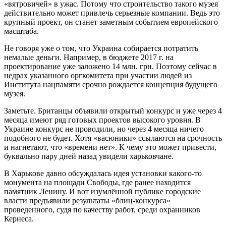
«вятровичей» в ужас. Потому что строительство такого музея
действительно может привлечь серьезные компании. Ведь это
крупный проект, он станет заметным событием европейского
масштаба.
Не говоря уже о том, что Украина собирается потратить
немалые деньги. Например, в бюджете 2017 г. на
проектирование уже заложено 14 млн. грн. Поэтому сейчас в
недрах указанного оргкомитета при участии людей из
Института нацпамяти срочно рождается концепция будущего
музея.
Заметьте. Британцы объявили открытый конкурс и уже через 4
месяца имеют ряд готовых проектов высокого уровня. В
Украине конкурс не проводили, но через 4 месяца ничего
подобного не будет. Хотя «васюники» ссылаются на срочность
и нагнетают, что «времени нет». К чему это может привести,
буквально пару дней назад увидели харьковчане.
В Харькове давно обсуждалась идея установки какого-то
монумента на площади Свободы, где ранее находится
памятник Ленину. И вот изумлённой публике городские
власти предъявили результаты «блиц-конкурса»
проведенного, судя по качеству работ, среди охранников
Кернеса.