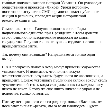
главных популяризаторов истории Украины. Он руководит
общественным проектом «Ликбез. Уроки истории»,
постоянно выступает в СМИ, организовывает публичные
лекции в регионах, проводит акции исторической
реконструкции и т.д.
Самое пикантное – Галушко входит в состав Рады
национального единства при Президенте. Чтобы донести
свою позицию по историческим вопросам до главы
государства, Галушко точно не нужно создавать петиции на
президентском сайте.
Так почему они возникли? Напрашивается только один
вывод.
В АП прекрасно знают, к чему могут привести художества
«васюников». И понимают, что политическую
ответственность за результаты будут нести не «васюники», а
президент. Однако устраивать публичные склоки вокруг столь
чувствительной темы, когда скандалы и так на каждом шагу,
никто не хочет. К тому же еще никто ничего не украл и не
испортил, только готовится.
Потому петиция – это своего рода страховка. «Васюникам»
посылают сигнал: «ребята, мы за вами наблюдаем. Будете