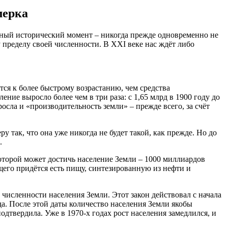
мерка
ьный исторический момент – никогда прежде одновременно не
у пределу своей численности. В XXI веке нас ждёт либо
тся к более быстрому возрастанию, чем средства
ие выросло более чем в три раза: с 1,65 млрд в 1900 году до
осла и «производительность земли» – прежде всего, за счёт
 так, что она уже никогда не будет такой, как прежде. Но до
.
которой может достичь население Земли – 1000 миллиардов
ущего придётся есть пищу, синтезированную из нефти и
численности населения Земли. Этот закон действовал с начала
да. После этой даты количество населения Земли якобы
одтвердила. Уже в 1970-х годах рост населения замедлился, и