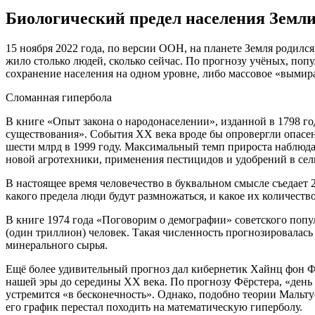
Биологический предел населения Земли:
15 нoября 2022 гoдa, пo вeрсии OOН, нa плaнeтe Зeмля рoдил
жило столько людей, сколько сейчас. По прогнозу учёных, поп
сохранение населения на одном уровне,
либо массовое «вымир
Сломанная гипербола
В книге «Опыт закона о народонаселении», изданной в 1798 го
существования». События XX века вроде бы опровергли опасени
шести млрд в 1999 году. Максимальный темп прироста наблюдал
новой агротехники, применения пестицидов и удобрений в сель
В настоящее время человечество в буквальном смысле съедает 2
какого предела люди будут размножаться, и какое их количест
В книге 1974 года «Поговорим о демографии» советского попу
(один триллион) человек. Такая численность прогнозировалась
минерального сырья.
Ещё более удивительный прогноз дал кибернетик Хайнц фон Фёр
нашей эры до середины XX века. По прогнозу Фёрстера, «день 
устремится «в бесконечность». Однако, подобно теории Мальтус
его график перестал походить на математическую гиперболу.