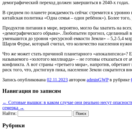
демографический переход должен завершиться в 2040-х годах.
В среднем по планете рождаемость сейчас стремится к уровню 
китайская политика «Одна семья – один ребёнок»). Более того,
Продуктов питания в мире, вероятно, могло бы хватить на все
«демографического обрыва». Любопытен прогноз, сделанный в
уменьшится до уровня «ресурсной емкости Земли» – 5,2-5,4 мл
Шарля Фурье, который считал, что количество населения нужно
Что же может стать причиной планетарного «апокалипсиса»? Ес
называемого «золотого миллиарда» – не готовы отказаться от 
конфликта. А вот страны «третьего мира», напротив, обретаю
риск того, что, достигнув пика, население Земли сократится в
Запись опубликована
02.11.2023
автором
adminGWP
в рубрике
Навигация по записям
←
Сотовые вышки: в каком случае они реально несут опасность
семерка
→
Найти:
Рубрики