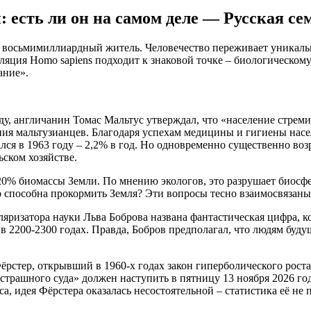
 есть ли он на самом деле — Русская се
ся восьмимиллиардный житель. Человечество переживает уникал
уляция Homo sapiens подходит к знаковой точке – биологическом
ание».
ду, англичанин Томас Мальтус утверждал, что «население стреми
я мальтузианцев. Благодаря успехам медицины и гигиены населен
ся в 1963 году – 2,2% в год. Но одновременно существенно возр
ском хозяйстве.
0% биомассы Земли. По мнению экологов, это разрушает биосферу
во способна прокормить Земля? Эти вопросы тесно взаимосвязаны
ляризатора науки Льва Боброва названа фантастическая цифра, 
 в 2200-2300 годах. Правда, Бобров предполагал, что людям буд
стер, открывший в 1960-х годах закон гиперболического роста 
страшного суда» должен наступить в пятницу 13 ноября 2026 го
а, идея Фёрстера оказалась несостоятельной – статистика её не п