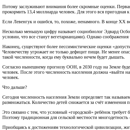
Потому заслуживают внимания более скромные оценки. Первая и
прокормить 13,4 миллиарда человек. Для этого вся пригодная к
Если Левенгук и ошибся, то, похоже, ненамного. В конце XX в
Несколько меньшую цифру называет социобиолог Эдвард Осбор
условии, что все станут вегетарианцами). Однако соображени
Наконец, существуют более пессимистические оценки «допусти
Человечеству угрожает не только дефицит пищи. Не менее опасн
такой численности, когда ему буквально нечем будет дышать.
Согласно нынешнему прогнозу ООН, в 2030 году на Земле будет
человек. После этого численность населения должна «выйти на
человек.
Что дальше?
Сегодня численность населения Земли определяет так называе
размножаться. Количество детей снижается за счёт изменения 
Это связано с тем, что условный «городской» ребёнок требует
Поэтому традиционная для сельской местности многодетность 
Приобщаясь к достижениям технологической цивилизации, жит