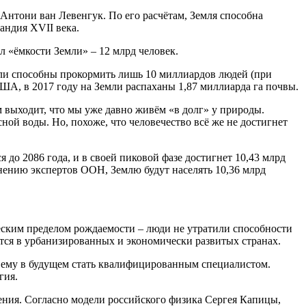
 Антони ван Левенгук. По его расчётам, Земля способна
андия XVII века.
л «ёмкости Земли» – 12 млрд человек.
мли способны прокормить лишь 10 миллиардов людей (при
ША, в 2017 году на Земли распаханы 1,87 миллиарда га почвы.
 выходит, что мы уже давно живём «в долг» у природы.
ной воды. Но, похоже, что человечество всё же не достигнет
до 2086 года, и в своей пиковой фазе достигнет 10,43 млрд
 мнению экспертов ООН, Землю будут населять 10,36 млрд
еским пределом рождаемости – люди не утратили способности
ется в урбанизированных и экономически развитых странах.
ют ему в будущем стать квалифицированным специалистом.
гия.
ния. Согласно модели российского физика Сергея Капицы,