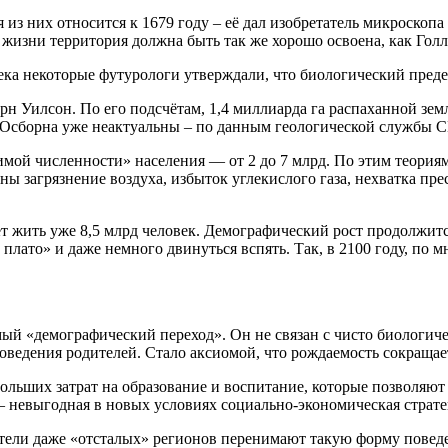
з них относится к 1679 году – её дал изобретатель микроскопа
 жизни территория должна быть так же хорошо освоена, как Голл
ека некоторые футурологи утверждали, что биологический преде
н Уилсон. По его подсчётам, 1,4 миллиарда га распаханной зе
я Осборна уже неактуальны – по данным геологической службы С
мой численности» населения — от 2 до 7 млрд. По этим теориям
ы загрязнение воздуха, избыток углекислого газа, нехватка прес
 жить уже 8,5 млрд человек. Демографический рост продолжится 
 плато» и даже немного двинуться вспять. Так, в 2100 году, по
мый «демографический переход». Он не связан с чисто биологич
поведения родителей. Стало аксиомой, что рождаемость сокраща
 больших затрат на образование и воспитание, которые позволя
– невыгодная в новых условиях социально-экономическая страте
ели даже «отсталых» регионов перенимают такую форму поведе