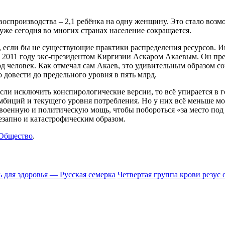
воспроизводства – 2,1 ребёнка на одну женщину. Это стало возм
 уже сегодня во многих странах население сокращается.
х, если бы не существующие практики распределения ресурсов. 
 2011 году экс-президентом Киргизии Аскаром Акаевым. Он пре
рд человек. Как отмечал сам Акаев, это удивительным образом с
 довести до предельного уровня в пять млрд.
ли исключить конспирологические версии, то всё упирается в г
амбиций и текущего уровня потребления. Но у них всё меньше м
т военную и политическую мощь, чтобы побороться «за место по
незапно и катастрофическим образом.
Общество
.
 для здоровья — Русская семерка
Четвертая группа крови резус