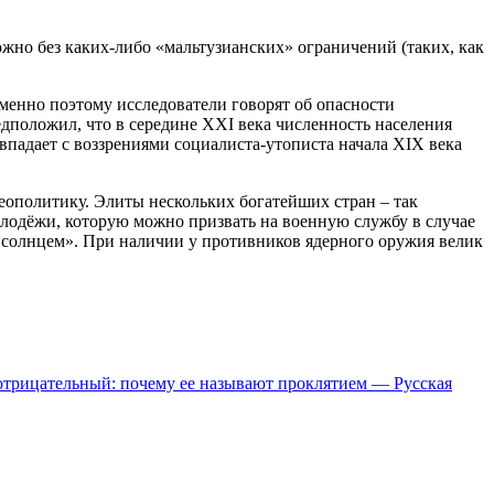
ожно без каких-либо «мальтузианских» ограничений (таких, как
Именно поэтому исследователи говорят об опасности
дположил, что в середине XXI века численность населения
овпадает с воззрениями социалиста-утописта начала XIX века
еополитику. Элиты нескольких богатейших стран – так
олодёжи, которую можно призвать на военную службу в случае
д солнцем». При наличии у противников ядерного оружия велик
 отрицательный: почему ее называют проклятием — Русская