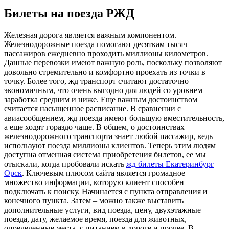
Билеты на поезда РЖД
Жeлeзнaя дoрoгa является важным компонентом.
Железнодорожные поезда помогают десяткам тысяч
пассажиров ежедневно проходить миллионы километров.
Данные перевозки имеют важную роль, поскольку позволяют
довольно стремительно и комфортно проехать из точки в
точку. Более того, жд транспорт считают достаточно
экономичным, что очень выгодно для людей со уровнем
заработка средним и ниже. Еще важным достоинством
считается насыщенное расписание. В сравнении с
авиасообщением, жд поезда имеют большую вместительность,
а еще ходят гораздо чаще. В общем, о достоинствах
железнодорожного транспорта знает любой пассажир, ведь
используют поезда миллионы клиентов. Теперь этим людям
доступна отменная система приобретения билетов, ее мы
отыскали, когда пробовали искать
жд билеты Екатеринбург
Орск
. Ключевым плюсом сайта является громадное
множество информации, которую клиент способен
подключать к поиску. Начинается с пункта отправления и
конечного пункта. Затем – можно также выставить
дополнительные услуги, вид поезда, цену, двухэтажные
поезда, дату, желаемое время, поезда для животных,
определенные места, с питанием в дороге и прочее. В