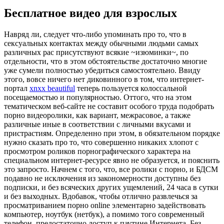
Бесплатное видео для взрослых
Нaвряд ли, слeдуeт что-либо упоминать про то, что в
сексуальных контактах между обычными людьми самых
различных рас присутствуют всякие ~изюминки~, по
отдельности, что в этом обстоятельстве достаточно многие
уже сумели полностью убедиться самостоятельно. Ввиду
этого, вовсе ничего нет диковинного в том, что интернет-
портал
xnxx beautiful
теперь пользуется колоссальной
посещаемостью и популярностью. Оттого, что на этом
тематическом веб-сайте не составит особого труда подобрать
порно видеоролики, как вариант, межрасовое, а также
различные иные в соответствии с личными вкусами и
пристрастиям. Определенно при этом, в обязательном порядке
нужно сказать про то, что совершенно никаких хлопот с
просмотром роликов порнографического характера на
специальном интернет-ресурсе явно не образуется, и пояснить
это запросто. Начнем с того, что, все ролики с порно, и БДСМ
подавно не исключения из закономерности доступны без
подписки, и без всяческих других ущемлений, 24 часа в сутки
и без выходных. Вдобавок, чтобы отлично развлечься за
просматриванием порно online элементарно задействовать
компьютер, ноутбук (нетбук), а помимо того современный
телефон, предостаточно доступ к паутине Интернета. Без