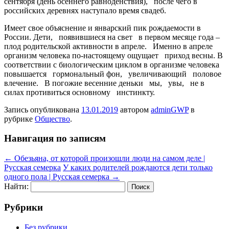
сентября (день осеннего равноденствия), после чего в
российских деревнях наступало время свадеб.
Имеет свое объяснение и январский пик рождаемости в
России. Дети, появившиеся на свет в первом месяце года –
плод родительской активности в апреле. Именно в апреле
организм человека по-настоящему ощущает приход весны. В
соответствии с биологическим циклом в организме человека
повышается гормональный фон, увеличивающий половое
влечение. В погожие весенние деньки мы, увы, не в
силах противиться основному инстинкту.
Запись опубликована
13.01.2019
автором
adminGWP
в
рубрике
Общество
.
Навигация по записям
←
Обезьяна, от которой произошли люди на самом деле |
Русская семерка
У каких родителей рождаются дети только
одного пола | Русская семерка
→
Найти:
Рубрики
Без рубрики