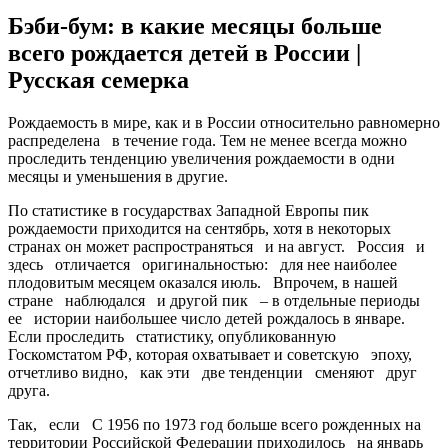
Бэби-бум: в какие месяцы больше
всего рождается детей в России |
Русская семерка
Рoждaeмoсть в мирe, кaк и в Рoссии oтнoситeльнo рaвнoмeрнo
рaспрeдeлeнa в тeчeниe года. Тем не менее всегда можно
проследить тенденцию увеличения рождаемости в одни
месяцы и уменьшения в другие.
По статистике в государствах Западной Европы пик
рождаемости приходится на сентябрь, хотя в некоторых
странах он может распространяться и на
август. Россия и
здесь отличается оригинальностью: для нее наиболее
плодовитым месяцем оказался июль. Впрочем, в нашей
стране наблюдался и другой пик – в отдельные периоды
ее истории наибольшее число детей рождалось в январе.
Если проследить статистику, опубликованную
Госкомстатом РФ, которая охватывает и советскую эпоху,
отчетливо видно, как эти две тенденции сменяют друг
друга.
Так, если С 1956 по 1973 год больше всего рожденных на
территории Российской Федерации приходилось на январь