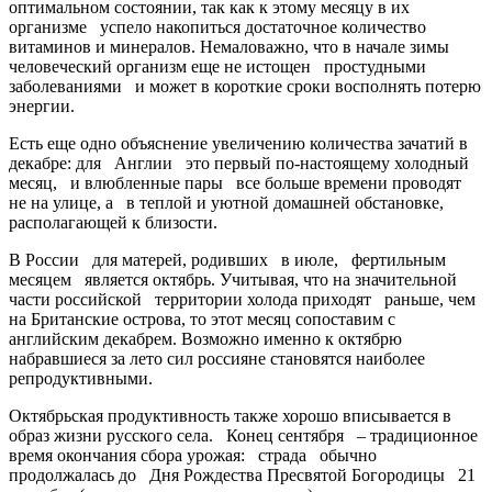
оптимальном состоянии, так как к этому месяцу в их
организме успело накопиться достаточное количество
витаминов и минералов. Немаловажно, что в начале зимы
человеческий организм еще не истощен простудными
заболеваниями и может в короткие сроки восполнять потерю
энергии.
Есть еще одно объяснение увеличению количества зачатий в
декабре: для Англии это первый по-настоящему холодный
месяц, и влюбленные пары все больше времени проводят
не на улице, а в теплой и уютной домашней обстановке,
располагающей к близости.
В России для матерей, родивших в июле, фертильным
месяцем является октябрь. Учитывая, что на значительной
части российской территории холода приходят раньше, чем
на Британские острова, то этот месяц сопоставим с
английским декабрем. Возможно именно к октябрю
набравшиеся за лето сил россияне становятся наиболее
репродуктивными.
Октябрьская продуктивность также хорошо вписывается в
образ жизни русского села. Конец сентября – традиционное
время окончания сбора урожая: страда обычно
продолжалась до Дня Рождества Пресвятой Богородицы 21