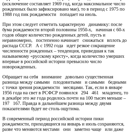
(исключение составляет 1969 год, когда максимальное число
рожденных было зафиксировано мае), то в период с 1975 по
1988 год пик рождаемости попадает на июль.
При этом следует отметить характерную динамику: после
бума рождаемости второй половины 1950-х, начиная с 60-х
годов общее количество рожденных детей, пусть и
неравномерно, постепенно начинает снижаться вплоть до
распада СССР. А с 1992 года идет резкое сокращение
численности рожденных – тенденция, приведшая к так
называемому «русскому кресту», когда количество умерших
впервые в российской истории превысило число
новорожденных.
Обращает на себя внимание довольно существенная
разница между самыми плодовитыми и самыми бедными
с точки зрения рождаемости месяцами. Так, если в январе
1956 года на свет в РСФСР появился 294 461 младенец, то
в декабре это же года родилось почти на 100 тысяч меньше –
197 167. Правда в дальнейшем разница между двумя
показателями будет не столь ощутима.
В современный период российской истории пики
рождаемости, приходящиеся на январь и июль сохраняются,
разве что меняются местами они заметно чаще или даже