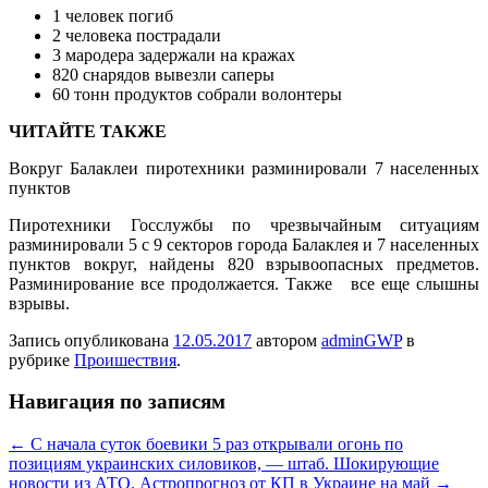
1 человек погиб
2 человека пострадали
3 мародера задержали на кражах
820 снарядов вывезли саперы
60 тонн продуктов собрали волонтеры
ЧИТАЙТЕ ТАКЖЕ
Вокруг Балаклеи пиротехники разминировали 7 населенных
пунктов
Пиротехники Госслужбы по чрезвычайным ситуациям
разминировали 5 с 9 секторов города Балаклея и 7 населенных
пунктов вокруг, найдены 820 взрывоопасных предметов.
Разминирование все продолжается. Также все еще слышны
взрывы.
Запись опубликована
12.05.2017
автором
adminGWP
в
рубрике
Проишествия
.
Навигация по записям
←
С начала суток боевики 5 раз открывали огонь по
позициям украинских силовиков, — штаб. Шокирующие
новости из АТО.
Астропрогноз от КП в Украине на май
→