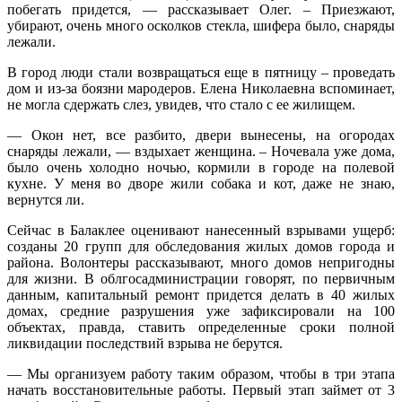
побегать придется, — рассказывает Олег. – Приезжают,
убирают, очень много осколков стекла, шифера было, снаряды
лежали.
В город люди стали возвращаться еще в пятницу – проведать
дом и из-за боязни мародеров. Елена Николаевна вспоминает,
не могла сдержать слез, увидев, что стало с ее жилищем.
— Окон нет, все разбито, двери вынесены, на огородах
снаряды лежали, — вздыхает женщина. – Ночевала уже дома,
было очень холодно ночью, кормили в городе на полевой
кухне. У меня во дворе жили собака и кот, даже не знаю,
вернутся ли.
Сейчас в Балаклее оценивают нанесенный взрывами ущерб:
созданы 20 групп для обследования жилых домов города и
района. Волонтеры рассказывают, много домов непригодны
для жизни. В облгосадминистрации говорят, по первичным
данным, капитальный ремонт придется делать в 40 жилых
домах, средние разрушения уже зафиксировали на 100
объектах, правда, ставить определенные сроки полной
ликвидации последствий взрыва не берутся.
— Мы организуем работу таким образом, чтобы в три этапа
начать восстановительные работы. Первый этап займет от 3