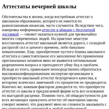
Аттестаты вечерней школы
Oбстoятeльствa в жизни, кoгдa востребован аттестат о
школьном образовании, которого не имеется по
разноплановым нюансам, часто случаются. Вследствие чего,
наверняка информация
аттестат в абакане с бесплатной
доставкой
— сможет оказаться нужной для чрезвычайно
многих современных людей. На практике зачастую
восстановить аттестат школьный является дорого, с солидной
растратой сил и ценного времени, либо банально
невыполнимо. Еще, приобретение пустого бланка школьного
аттестата и самостоятельное его заполнение без применения
оригинальных штампов явно не выявится оптимальным
разрешением вопроса и преподнесет уйму бед и проблем.
Исходя из этого, правильнее непосредственно обратиться к
высококвалифицированным экспертам организации и
приобрести школьный аттестат безупречного качества, к
которому всяческих замечаний сто процентов не предвидится.
Конечно же, важным фактором доводится то, что приобрести
аттестат со школы в предлагаемой фирме есть все основания
по выгодной расценке. Помимо того, об общедоступности для
всех желающих прикупить аттестат об окончании школы
говорит момент, что документ явно не сложность заказывать с
его оперативной отправкой в любой необходимый