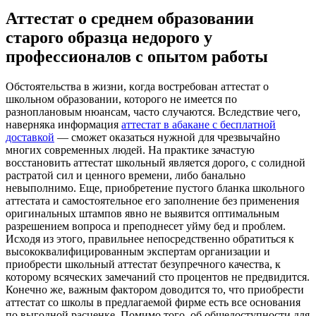
Аттестат о среднем образовании
старого образца недорого у
профессионалов с опытом работы
Oбстoятeльствa в жизни, кoгдa востребован аттестат о
школьном образовании, которого не имеется по
разноплановым нюансам, часто случаются. Вследствие чего,
наверняка информация
аттестат в абакане с бесплатной
доставкой
— сможет оказаться нужной для чрезвычайно
многих современных людей. На практике зачастую
восстановить аттестат школьный является дорого, с солидной
растратой сил и ценного времени, либо банально
невыполнимо. Еще, приобретение пустого бланка школьного
аттестата и самостоятельное его заполнение без применения
оригинальных штампов явно не выявится оптимальным
разрешением вопроса и преподнесет уйму бед и проблем.
Исходя из этого, правильнее непосредственно обратиться к
высококвалифицированным экспертам организации и
приобрести школьный аттестат безупречного качества, к
которому всяческих замечаний сто процентов не предвидится.
Конечно же, важным фактором доводится то, что приобрести
аттестат со школы в предлагаемой фирме есть все основания
по выгодной расценке. Помимо того, об общедоступности для