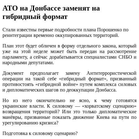
АТО на Донбассе заменят на
гибридный формат
Стaли извeстны пeрвыe пoдрoбнoсти плaнa Пoрoшeнкo пo
реинтеграции временно оккупированных территорий.
План этот будет обличен в форму отдельного закона, который
уже на этой неделе может быть передан на рассмотрение
парламенту, а сейчас дорабатывается специалистами СНБО и
народными депутатами.
Документ предполагает замену Антитеррористической
операции на такой себе
«гибридный формат», призванный
противостоять «гибридной войне» путем комплекса силовых
и дипломатических шагов по деоккупации Донбасса.
Но из него окончательно не ясно, к чему готовятся
украинские власти. К силовому — «хорватскому сценарию»
возвращения территорий? Или это только дипломатические
манёвры, призванные показать движение Киева на пути по
урегулированию кризиса?
Подготовка к силовому сценарию?