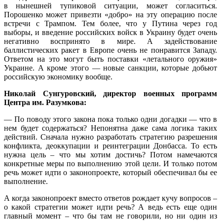
в нынешней тупиковой ситуации, может согласиться.
Порошенко может привезти «добро» на эту операцию после
встречи с Трампом. Тем более, что у Путина через год
выборы, и введение российских войск в Украину будет очень
негативно воспринято в мире. А задействование
баллистических ракет в Европе очень не понравится Западу.
Ответом на это могут быть поставки «летального оружия»
Украине. А кроме этого — новые санкции, которые добьют
российскую экономику вообще.
Николай Сунгуровский, директор военных программ
Центра им. Разумкова:
— По поводу этого закона пока только одни догадки — что в
нем будет содержаться? Непонятна даже сама логика таких
действий. Сначала нужно разработать стратегию разрешения
конфликта, деоккупации и реинтеграции Донбасса. То есть
нужна цель – что мы хотим достичь? Потом намечаются
конкретные меры по выполнению этой цели. И только потом
речь может идти о законопроекте, который обеспечивал бы ее
выполнение.
А когда законопроект вместо ответов рождает кучу вопросов –
о какой стратегии может идти речь? А ведь есть еще один
главный момент – что бы там не говорили, но ни один из