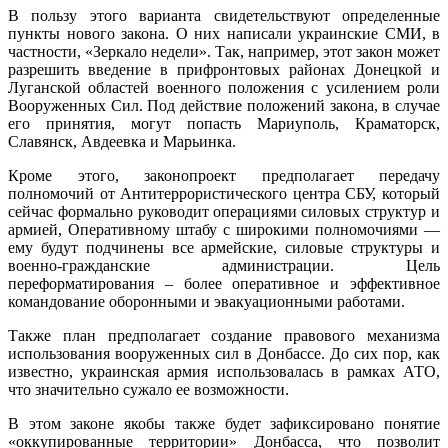
В пользу этого варианта свидетельствуют определенные
пункты нового закона. О них написали украинские СМИ, в
частности, «Зеркало недели». Так, например, этот закон может
разрешить введение в прифронтовых районах Донецкой и
Луганской областей военного положения с усилением роли
Вооруженных Сил. Под действие положений закона, в случае
его принятия, могут попасть Мариуполь, Краматорск,
Славянск, Авдеевка и Марьинка.
Кроме этого, законопроект предполагает передачу
полномочий от Антитеррористического центра СБУ, который
сейчас формально руководит операциями силовых структур и
армией, Оперативному штабу с широкими полномочиями —
ему будут подчинены все армейские, силовые структуры и
военно-гражданские администрации. Цель
переформатирования – более оперативное и эффективное
командование оборонными и эвакуационными работами.
Также план предполагает создание правового механизма
использования вооруженных сил в Донбассе. До сих пор, как
известно, украинская армия использовалась в рамках АТО,
что значительно сужало ее возможности.
В этом законе якобы также будет зафиксировано понятие
«оккупированные территории» Донбасса, что позволит