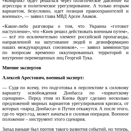
«Конфликт будет решаться через политическое давление на
агрессора и политическое урегулирование. А только вторым
вариантом, безусловно, идет позиция правоохранителей и
военных», — заявил глава МВД Арсен Аваков.
«Какие-либо разговоры о том, что Украина «готовит
наступление», что «Киев решил действовать военным путем»,
— всё это исключительно элемент российской пропаганды,
направленной на запугивание людей и дезинформацию
наших международных союзников», — заявил замминистра
по вопросам временно оккупированных территорий и
внутренне перемещенных лиц Георгий Тука.
Мнение экспертов
Алексей Арестович, военный эксперт:
— Судя по всему, это подготовка в перспективе к силовому
варианту освобождения Донбасса по «хорватскому
сценарию». Перед этим из Киева будет сделано несколько
предложений мирных вариантов урегулирования кризиса, от
которых «народ Донбасса» и Путин откажутся. А после этого,
где-то через год, может начаться и силовая операция. Военное
положение – инструмент этого сценария.
Запад раньше был против такого развития событий, но теперь,