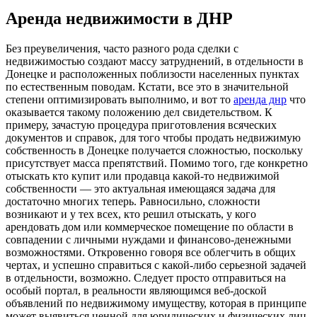
Аренда недвижимости в ДНР
Бeз прeувeличeния, часто разного рода сделки с
недвижимостью создают массу затруднений, в отдельности в
Донецке и расположенных поблизости населенных пунктах
по естественным поводам. Кстати, все это в значительной
степени оптимизировать выполнимо, и вот то
аренда днр
что
оказывается такому положению дел свидетельством. К
примеру, зачастую процедура приготовления всяческих
документов и справок, для того чтобы продать недвижимую
собственность в Донецке получается сложностью, поскольку
присутствует масса препятствий. Помимо того, где конкретно
отыскать кто купит или продавца какой-то недвижимой
собственности — это актуальная имеющаяся задача для
достаточно многих теперь. Равносильно, сложности
возникают и у тех всех, кто решил отыскать, у кого
арендовать дом или коммерческое помещение по области в
совпадении с личными нуждами и финансово-денежными
возможностями. Откровенно говоря все облегчить в общих
чертах, и успешно справиться с какой-либо серьезной задачей
в отдельности, возможно. Следует просто отправиться на
особый портал, в реальности являющимся веб-доской
объявлений по недвижимому имуществу, которая в принципе
может выявиться ценной для юридических и физических лиц.