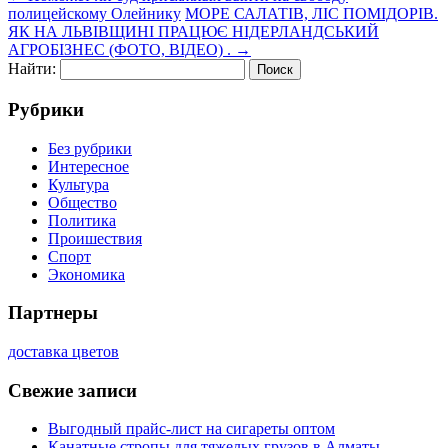
полицейскому Олейнику
МОРЕ САЛАТІВ, ЛІС ПОМІДОРІВ.
ЯК НА ЛЬВІВЩИНІ ПРАЦЮЄ НІДЕРЛАНДСЬКИЙ
АГРОБІЗНЕС (ФОТО, ВІДЕО) .
→
Найти:
Рубрики
Без рубрики
Интересное
Культура
Общество
Политика
Проишествия
Спорт
Экономика
Партнеры
доставка цветов
Свежие записи
Выгодный прайс-лист на сигареты оптом
Канатные стропы для тяжелых грузов в Алматы