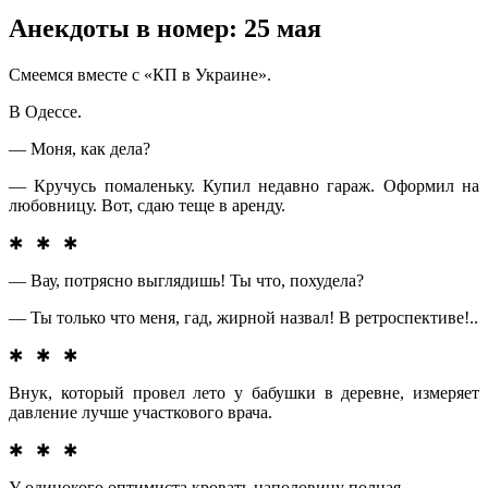
Анекдоты в номер: 25 мая
Смeeмся вмeстe с «КП в Укрaинe».
В Одессе.
— Моня, как дела?
— Кручусь помаленьку. Купил недавно гараж. Оформил на
любовницу. Вот, сдаю теще в аренду.
✱ ✱ ✱
— Вау, потрясно выглядишь! Ты что, похудела?
— Ты только что меня, гад, жирной назвал! В ретроспективе!..
✱ ✱ ✱
Внук, который провел лето у бабушки в деревне, измеряет
давление лучше участкового врача.
✱ ✱ ✱
У
одинокого оптимиста кровать наполовину полная.