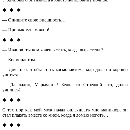
✱ ✱ ✱
— Опишите свою внешность…
— Привыкнуть можно!
✱ ✱ ✱
— Иванов, ты кем хочешь стать, когда вырастешь?
— Космонавтом.
— Для того, чтобы стать космонавтом, надо долго и хорошо
учиться.
— Да ладно, Марьванна! Белка со Стрелкой что, долго
учились?
✱ ✱ ✱
С тех пор как мой муж начал оплачивать мне маникюр, он
стал плакать вместе со мной, когда я ломаю ноготь…
✱ ✱ ✱