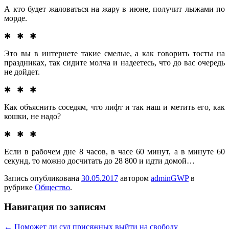
А кто будет жаловаться на жару в июне, получит лыжами по
морде.
✱ ✱ ✱
Это вы в интернете такие смелые, а как говорить тосты на
праздниках, так сидите молча и надеетесь, что до вас очередь
не дойдет.
✱ ✱ ✱
Как объяснить соседям, что лифт и так наш и метить его, как
кошки, не надо?
✱ ✱ ✱
Если в рабочем дне 8 часов, в часе 60 минут, а в минуте 60
секунд, то можно досчитать до 28 800 и идти домой…
Запись опубликована
30.05.2017
автором
adminGWP
в
рубрике
Общество
.
Навигация по записям
←
Поможет ли суд присяжных выйти на свободу