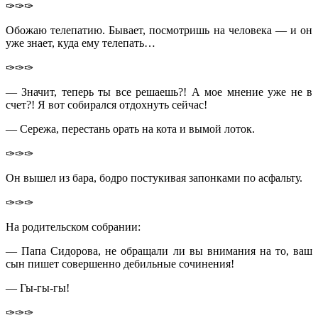
✑✑✑
Обожаю телепатию. Бывает, посмотришь на человека — и он
уже знает, куда ему телепать…
✑✑✑
— Значит, теперь ты все решаешь?! А мое мнение уже не в
счет?! Я вот собирался отдохнуть сейчас!
— Сережа, перестань орать на кота и вымой лоток.
✑✑✑
Он вышел из бара, бодро постукивая запонками по асфальту.
✑✑✑
На родительском собрании:
— Папа Сидорова, не обращали ли вы внимания на то, ваш
сын пишет совершенно дебильные сочинения!
— Гы-гы-гы!
✑✑✑