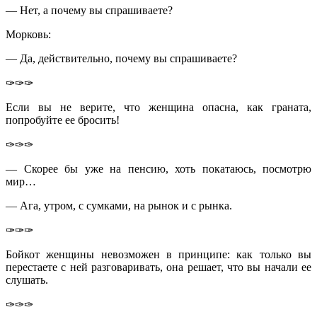
— Нет, а почему вы спрашиваете
?
Морковь:
— Да, действительно, почему вы спрашиваете?
✑✑✑
Если вы не верите, что женщина опасна, как граната,
попробуйте ее бросить!
✑✑✑
— Скорее бы уже на пенсию, хоть покатаюсь, посмотрю
мир…
— Ага, утром, с сумками, на рынок и с рынка.
✑✑✑
Бойкот женщины невозможен в принципе: как только вы
перестаете с ней разговаривать, она решает, что вы начали ее
слушать.
✑✑✑