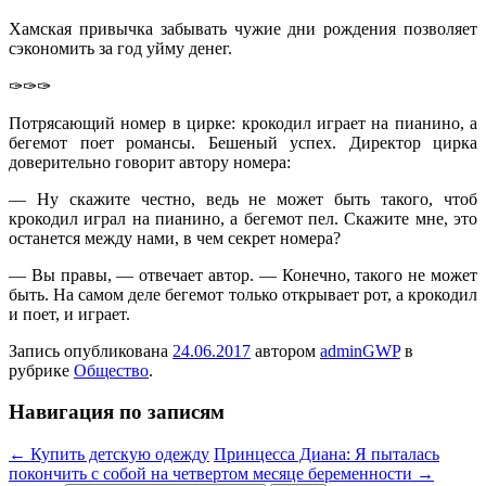
Хамская привычка забывать чужие дни рождения позволяет
сэкономить за год уйму денег.
✑✑✑
Потрясающий номер в цирке: крокодил играет на пианино, а
бегемот поет романсы. Бешеный успех. Директор цирка
доверительно говорит автору номера:
— Ну скажите честно, ведь не может быть такого, чтоб
крокодил играл на пианино, а бегемот пел. Скажите мне, это
останется между нами, в чем секрет номера?
— Вы правы, — отвечает автор. — Конечно, такого не может
быть. На самом деле бегемот только открывает рот, а крокодил
и поет, и играет.
Запись опубликована
24.06.2017
автором
adminGWP
в
рубрике
Общество
.
Навигация по записям
←
Купить детскую одежду
Принцесса Диана: Я пыталась
покончить с собой на четвертом месяце беременности
→