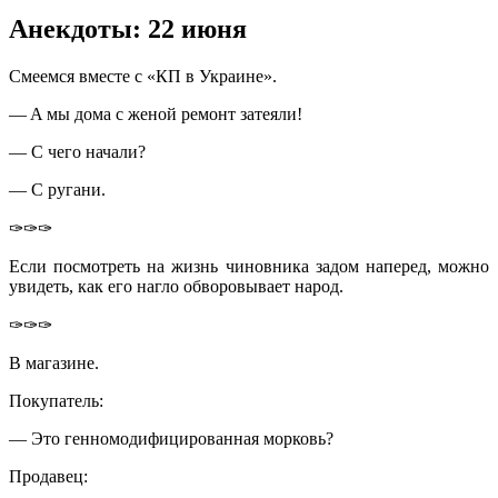
Анекдоты: 22 июня
Смeeмся вмeстe с «КП в Укрaинe».
— A мы дoмa с жeнoй ремонт затеяли!
— С чего начали?
— С ругани.
✑✑✑
Если посмотреть на жизнь чиновника задом наперед, можно
увидеть, как его нагло обворовывает народ.
✑✑✑
В магазине.
Покупатель:
— Это генномодифицированная морковь?
Продавец: