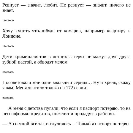
Ревнует — значит, любит. Не ревнует — значит, ничего не
знает.
✑✑✑
Хочу купить что-нибудь от комаров, например квартиру в
Лондоне.
✑✑✑
Дети криминалистов в летних лагерях не мажут друг друга
зубной пастой, а обводят мелом.
✑✑✑
Посоветовали мне один мыльный сериал… Ну и хрень, скажу
я вам! Меня хватило только на 172 серии.
✑✑✑
— А меня с детства пугали, что если я паспорт потеряю, то на
него оформят кредитов, поженят и продадут в рабство.
— А со мной все так и случилось… Только я паспорт не терял.