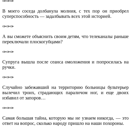
✑✑✑
В моего соседа долбанула молния, с тех пор он приобрел
суперспособность — задалбывать всех этой историей.
✑✑✑
А вы сможете объяснить своим детям, что телеканалы раньше
переключали плоскогубцами?
✑✑✑
Супруга вышла после сеан­са омоложения и попросилась на
ручки.
✑✑✑
Случайно забежавший на территорию больницы бультерьер
вылечил троих, страдающих параличом ног, и еще двоих
избавил от запоров…
✑✑✑
Самая большая тайна, которую мы не узнаем никогда, — это
ответ на вопрос, сколько народу пришло на наши похороны.