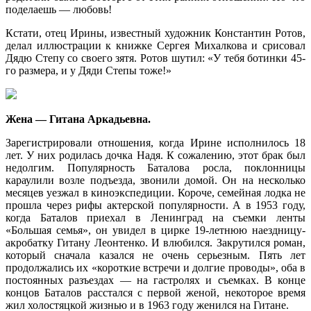
поделаешь — любовь!
Кстати, отец Ирины, известный художник Константин Ротов,
делал иллюстрации к книжке Сергея Михалкова и срисовал
Дядю Степу со своего зятя. Ротов шутил: «У тебя ботинки 45-
го размера, и у Дяди Степы тоже!»
Жена — Гитана Аркадьевна.
Зарегистрировали отношения, когда Ирине исполнилось 18
лет. У них родилась дочка Надя. К сожалению, этот брак был
недолгим. Популярность Баталова росла, поклонницы
караулили возле подъезда, звонили домой. Он на несколько
месяцев уезжал в киноэкспедиции. Короче, семейная лодка не
прошла через рифы актерской популярности. А в 1953 году,
когда Баталов приехал в Ленинград на съемки ленты
«Большая семья», он увидел в цирке 19-летнюю наездницу-
акробатку Гитану Леонтенко. И влюбился. Закрутился роман,
который сначала казался не очень серьезным. Пять лет
продолжались их «короткие встречи и долгие проводы», оба в
постоянных разъездах — на гастролях и съемках. В конце
концов Баталов расстался с первой женой, некоторое время
жил холостяцкой жизнью и в 1963 году женился на Гитане.