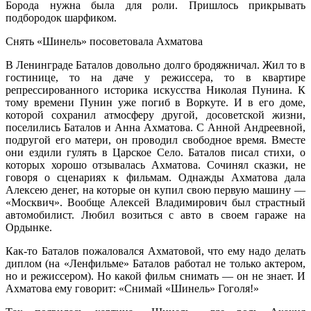
Борода нужна была для роли. Пришлось прикрывать
подбородок шарфиком.
Снять «Шинель» посоветовала Ахматова
В Ленинграде Баталов довольно долго бродяжничал. Жил то в
гостинице, то на даче у режиссера, то в квартире
репрессированного историка искусства Николая Пунина. К
тому времени Пунин уже погиб в Воркуте. И в его доме,
которой сохранил атмосферу другой, досоветской жизни,
поселились Баталов и Анна Ахматова. С Анной Андреевной,
подругой его матери, он проводил свободное время. Вместе
они ездили гулять в Царское Село. Баталов писал стихи, о
которых хорошо отзывалась Ахматова. Сочинял сказки, не
говоря о сценариях к фильмам. Однажды Ахматова дала
Алексею денег, на которые он купил свою первую машину —
«Москвич». Вообще Алексей Владимирович был страстный
автомобилист. Любил возиться с авто в своем гараже на
Ордынке.
Как-то Баталов пожаловался Ахматовой, что ему надо делать
диплом (на «Ленфильме» Баталов работал не только актером,
но и режиссером). Но какой фильм снимать — он не знает. И
Ахматова ему говорит: «Снимай «Шинель» Гоголя!»