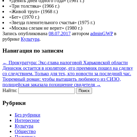
«Девять дней одного года» (1961 г.)
«Три толстяка» (1966 г.)
«Живой труп» (1968 г.)
«Бег» (1970 г.)
«Звезда пленительного счастья» (1975 г.)
«Москва слезам не верит» (1980 г.)
Запись опубликована
08.07.2017
автором
adminGWP
в
рубрике
Культура
.
Навигация по записям
←
Прокуратура: Экс-глава налоговой Харьковской области
Денисюк остается в изоляторе, его преемник пошел на сделку
со следствием. Только для тех, кто новости за последний час.
Тюремный роман: чтобы вытащить любимого из СИЗО,
полицейская заказала похищение свидетеля
→
Найти:
Рубрики
Без рубрики
Интересное
Культура
Общество
Политика