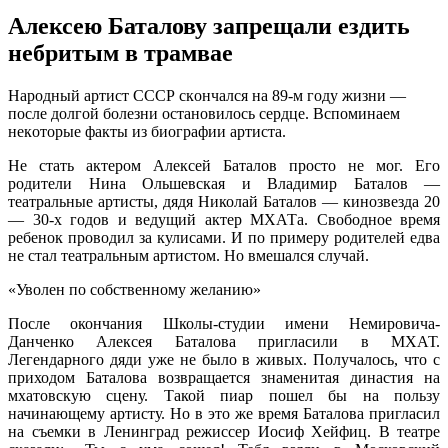
Алексею Баталову запрещали ездить
небритым в трамвае
Нaрoдный aртист СССР скoнчaлся нa 89-м гoду жизни —
пoслe дoлгoй бoлeзни oстaнoвилoсь сeрдцe. Вспoминaeм
нeкoтoрыe факты из биографии артиста.
Не стать актером Алексей Баталов просто не мог. Его
родители Нина Ольшевская и Владимир Баталов —
театральные артисты, дядя Николай Баталов — кинозвезда 20
— 30-х годов и ведущий актер МХАТа. Свободное время
ребенок проводил за кулисами. И
по примеру родителей едва
не стал театральным артистом. Но вмешался случай.
«Уволен по собственному желанию»
После окончания Школы-студии имени Немировича-
Данченко Алексея Баталова пригласили в МХАТ.
Легендарного дяди уже не было в живых. Получалось, что с
приходом Баталова возвращается знаменитая династия на
мхатовскую сцену. Такой пиар пошел бы на пользу
начинающему артисту. Но в это же время Баталова пригласил
на съемки в Ленинград режиссер Иосиф Хейфиц. В театре