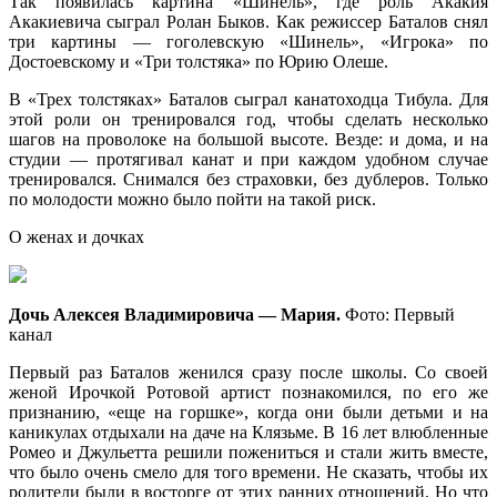
Так появилась картина «Шинель», где роль Акакия
Акакиевича сыграл Ролан Быков. Как режиссер Баталов снял
три картины — гоголевскую «Шинель», «Игрока» по
Достоевскому и «Три толстяка» по Юрию Олеше.
В «Трех толстяках» Баталов сыграл канатоходца Тибула. Для
этой роли он тренировался год, чтобы сделать несколько
шагов на проволоке на большой высоте. Везде: и дома, и на
студии — протягивал канат и при каждом удобном случае
тренировался. Снимался без страховки, без дублеров. Только
по молодости можно было пойти на такой риск.
О женах и дочках
Дочь Алексея Владимировича — Мария.
Фото: Первый
канал
Первый раз Баталов женился сразу после школы. Со своей
женой Ирочкой Ротовой артист познакомился, по его же
признанию, «еще на горшке», когда они были детьми и на
каникулах отдыхали на даче на Клязьме. В 16 лет влюбленные
Ромео и Джульетта решили пожениться и стали жить вместе,
что было очень смело для того времени. Не сказать, чтобы их
родители были в восторге от этих ранних отношений. Но что