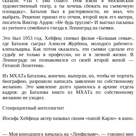
сказали: «Ты с ума сошел! Тебя взяли в Московский
художественный театр, а ты хочешь сбежать на съемочную
площадку». Баталов был в растерянности, не знал, что
выбрать. Решение принял его отчим, второй муж его матери,
писатель Виктор Ардов: «Не будь трусом!» И выгнал пасынка
из уютного семейного гнезда в Ленинград на съемки.
Это был 1953 год. Хейфиц снимал фильм «Большая семья»,
где Баталов сыграл Алексея Журбина, молодого рабочего-
клепальщика. Как потом оказалось, эти съемки сделали его
судьбу не только в профессии, но и в личной жизни. В
Ленинграде он познакомился со своей второй женой —
Гитаной Леонтенко.
Из МХАТа Баталова, конечно, выперли, но, чтобы не портить
биографию, разрешили написать заявление по собственному
желанию. Это заявление долго хранилось в архиве отдела
кадров: до Баталова никто из ­МХАТа по собственному
желанию не уходил.
Стопроцентный интеллигент
Иосифа Хейфица актер называл своим «папой Карло» в кино.
— Моя кинодорога началась на «Ленфильме», — говорил мне