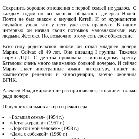
Сохранить хорошие отношения с первой семьей не удалось. С
каждым годом он все меньше общался с дочерью Надей.
Почти не был знаком с внучкой Катей. И от журналистов
случайно узнал, что у него уже есть правнуки. В одном
интервью он назвал своих потомков малознакомыми ему
людьми. Жестоко. Но, возможно, этому есть свое объяснение.
Всю силу родительской любви он отдал младшей дочери
Марии. Сейчас ей 49 лет. Она инвалид I группы. Тяжелая
форма ДЦП. С детства прикована к инвалидному креслу.
Баталовы очень много занимались больной дочерью. И сейчас
Мария знает иностранные языки, литературу, пишет на
компьютере рецензии и кино­сценарии, заочно окончила
ВГИК.
Алексей Владимирович не раз признавался, что живет только
ради дочери.
10 лучших фильмов актера и режиссера
«Большая семья» (1954 г.)
«Летят журавли» (1957 г.)
«Дорогой мой человек» (1958 г.)
«Дама с собачкой» (1960 г.)