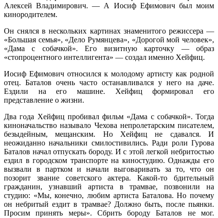
Алексей Владимирович. — А Иосиф Ефимович был моим
кинородителем.
Он снялся в нескольких картинах знаменитого режиссера —
«Большая семья», «Дело Румянцева», «Дорогой мой человек»,
«Дама с собачкой». Его визитную карточку — образ
«стопроцентного интеллигента» — создал именно Хейфиц.
Иосиф Ефимович относился к молодому артисту как родной
отец. Баталов очень часто останавливался у него на даче.
Ездили на его машине. Хейфиц формировал его
представление о жизни.
Два года Хейфиц пробивал фильм «Дама с собачкой». Тогда
киноначальство называло Чехова непролетарским писателем,
безыдейным, мещанским. Но Хейфиц не сдавался. И
неожиданно начальники смилостивились. Ради роли Гурова
Баталов начал отпускать бороду. И с этой легкой небритостью
ездил в городском транспорте на киностудию. Однажды его
вызвали в партком и начали выговаривать за то, что он
позорит звание советского актера. Какой-то бдительный
гражданин, узнавший артиста в трамвае, позвонили на
студию: «Мы, конечно, любим артиста Баталова. Но почему
он небритый ездит в трамвае? Должно быть, после пьянки.
Просим принять меры». Сбрить бороду Баталов не мог.