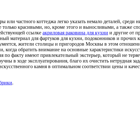
ы или частного коттеджа легко указать немало деталей, среди н
 только красивыми, но, кроме этого и выносливыми, а также сп
действующей ссылке
акриловая раковина для кухни
и другие от п
одный материал для фартуков для кухни, подоконников и прочих
умеется, жители столицы и пригородов Москвы в этом отношени
, когда обратить внимание на основные характеристики искусст
ня по факту имеют привлекательный экстерьер, который не теряе
дручны в ходе эксплуатирования, благо их очистить нетрудная з
 искусственного камня в оптимальном соответствии цены и каче
убрики
.