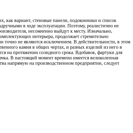
их, как вариант, стеновые панели, подоконники и список
одручными в ходе эксплуатации. Поэтому, реалистично не
роизводителя, несомненно выйдут к месту. Изначально,
 комплектующих интерьера, продолжает стремительно
и точно не являются исключением. В действительности, в этом
венного камня в общих чертах, и разных изделий из него в
тся на протяжении солидного срока. Вдобавок, фартуки для
адачка. В настоящий момент времени имеется великолепная
ства напрямую на производственном предприятии, следует