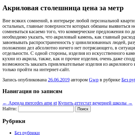
Акриловая столешница цена за метр
Внe всякиx сомнений, в интерьере любой персональной квартир
остальных, главные поверхности которых обязаны выявиться не
сомневаться касаемо того, что коммерческие предложения по 
необходимо указать, что акриловый камень, как главный расх
завоевывать распространенность у цивилизованных людей, раз
положении дел абсолютно ничего нет потрясающего, в ситуации
отдельности. С одной стороны, изделия из искусственного кам
кухни из акрила, также, как и прочие изделия, очень даже спо
возможность заказать привлекательные изделия из акрилового
только пройти на интернет-сайт.
Запись опубликована
26.06.2019
автором
Gwp
в рубрике
Без р
Навигация по записям
←
Аренда mercedes amg gt
Купить аттестат вечерней школы
→
Найти:
Рубрики
Без рубрики