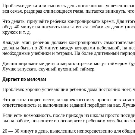
Проблема: дочка или сын весь день после школы увлеченно за
вся семья, раздирая слипающиеся глаза, пытается вникнуть, чт
Что делать: приучайте ребенка контролировать время. Для этог
обед. 40 минут на погулять или заняться любимым делом (пос
кружок и т. д.
Каждый этап ребенок должен контролировать самостоятельн
должны быть по 20 минут, между которыми небольшой, на нес
необходимые учебники и тетради. На более длительный период
Дисциплированные дети отмерять отрезки могут таймером буд
Лучше запускать скучный кухонный таймер.
Дергает по мелочам
Проблема: хорошо успевающий ребенок дома постоянно ноет, чт
Что делать: скорее всего, младшекласснику просто не хвата
ответственность за выполнение заданий перейдет на вас. Лучш
Если есть возможность, после прихода из школы просто посиди
вы на работе, позвоните и поговорите с ребенком хотя бы неск
20 — 30 минут в день, выделенных непосредственно для общен