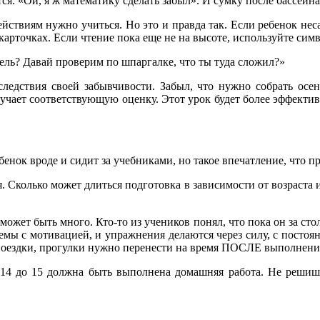
ся: «Ой, я ж математику сделать забыл». И сумку после бассейн
ействиям нужно учиться. Но это и правда так. Если ребенок не
 карточках. Если чтение пока еще не на высоте, используйте си
ель? Давай проверим по шпаргалке, что ты туда сложил?»
ледствия своей забывчивости. Забыл, что нужно собрать осен
лучает соответствующую оценку. Этот урок будет более эффекти
енок вроде и сидит за учебниками, но такое впечатление, что про
тся. Сколько может длиться подготовка в зависимости от возраста
ожет быть много. Кто-то из учеников понял, что пока он за ст
лемы с мотивацией, и упражнения делаются через силу, с посто
 поездки, прогулки нужно перенести на время ПОСЛЕ выполнени
И с 14 до 15 должна быть выполнена домашняя работа. Не реш