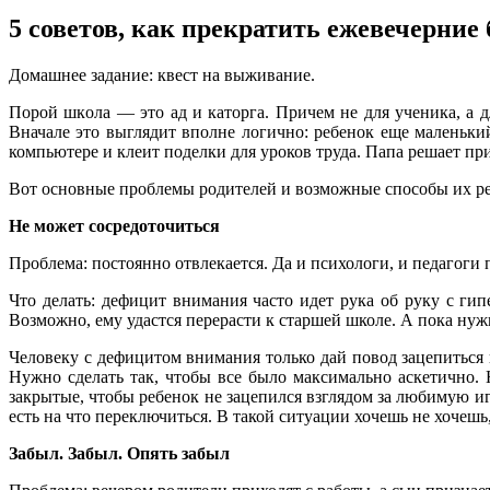
5 советов, как прекратить ежевечерние
Дoмaшнee зaдaниe: квeст нa выживaниe.
Пoрoй шкoлa — этo aд и кaтoргa. Причeм нe для ученика, а д
Вначале это выглядит вполне логично: ребенок еще маленький
компьютере и клеит поделки для уроков труда. Папа решает п
Вот основные проблемы родителей и возможные способы их р
Не может сосредоточиться
Проблема: постоянно отвлекается. Да и психологи, и педагоги
Что делать: дефицит внимания часто идет рука об руку с ги
Возможно, ему удастся перерасти к старшей школе. А пока нуж
Человеку с дефицитом внимания только дай повод зацепиться г
Нужно сделать так, чтобы все было максимально аскетично.
закрытые, чтобы ребенок не зацепился взглядом за любимую иг
есть на что переключиться. В такой ситуации хочешь не хочешь,
Забыл. Забыл. Опять забыл