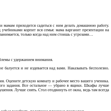
м и мамам приходится садиться с ним делать домашнюю работу.
д учебниками корпит вся семья: мама варганит
презентации на
 занимается, только когда над ним стоишь с угрозами…
проблемы с удержанием внимания.
 балуется и не издевается над вами. Наказывать бесполезно.
ния. Оцените детскую комнату и рабочее место вашего ученика.
того задания. Все остальное — убрано в ящики. Шкафы лучше
шения. Лучше снять. Стол отодвинуть от окна, ведь там всегда