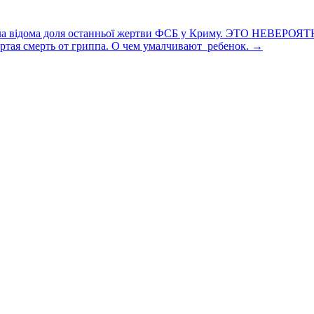
ла відома доля останньої жертви ФСБ у Криму. ЭТО НЕВЕРОЯТНО
ртая смерть от гриппа. О чем умалчивают ребенок.
→