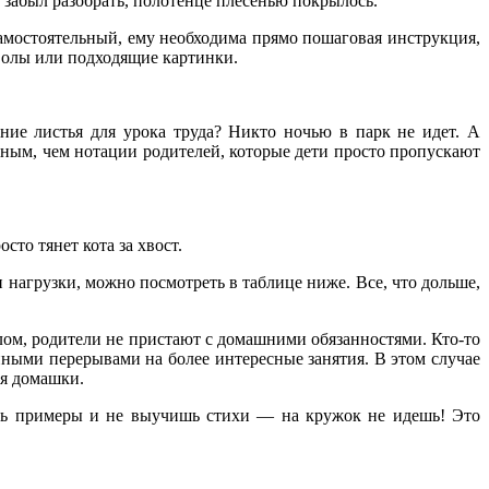
а забыл разобрать, полотенце плесенью покрылось.
самостоятельный, ему необходима прямо пошаговая инструкция,
мволы или подходящие картинки.
ние листья для урока труда? Никто ночью в парк не идет. А
вным, чем нотации родителей, которые дети просто пропускают
сто тянет кота за хвост.
 и нагрузки, можно посмотреть в таблице ниже. Все, что дольше,
олом, родители не пристают с домашними обязанностями. Кто-то
янными перерывами на более интересные занятия. В этом случае
я домашки.
ишь примеры и не выучишь стихи — на кружок не идешь! Это