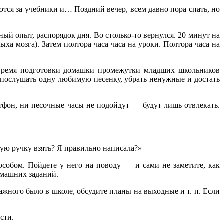
тся за учебники и… Поздний вечер, всем давно пора спать, но
ный опыт, распорядок дня. Во столько-то вернулся. 20 минут на
а мозга). Затем полтора часа часа на уроки. Полтора часа на
 время подготовки домашки промежутки младших школьников
 послушать одну любимую песенку, убрать ненужные и достать
тфон, ни песочные часы не подойдут — будут лишь отвлекать.
кую ручку взять? Я правильно написала?»
особом. Пойдете у него на поводу — и сами не заметите, как
омашних заданий.
ажного было в школе, обсудите планы на выходные и т. п. Если
ости.