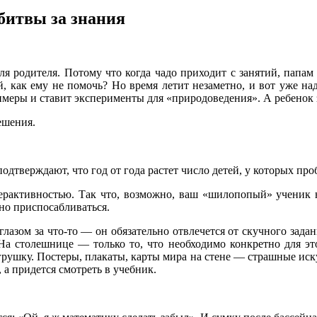
 битвы за знания
ля родителя. Потому что когда чадо приходит с занятий, папа
, как ему не помочь? Но время летит незаметно, и вот уже на
римеры и ставит эксперименты для «природоведения». А ребенок
ешения.
 подтверждают, что год от года растет число детей, у которых 
перактивностью. Так что, возможно, ваш «шилопопый» ученик не
но приспосабливаться.
лазом за что-то — он обязательно отвлечется от скучного зада
 На столешнице — только то, что необходимо конкретно для э
рушку. Постеры, плакаты, карты мира на стене — страшные иску
 а придется смотреть в учебник.