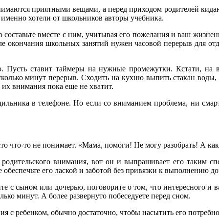
нимаются приятными вещами, а перед приходом родителей кидаю
о именно хотели от школьников авторы учебника.
о составьте вместе с ним, учитывая его пожелания и ваш жизнен
ле окончания школьных занятий нужен часовой перерыв для отдых
о. Пусть ставит таймеры на нужные промежутки. Кстати, на
колько минут перерыв. Сходить на кухню выпить стакан воды,
 их внимания пока еще не хватит.
ильника в телефоне. Но если со вниманием проблема, ни смар
о что-то не понимает. «Мама, помоги! Не могу разобрать! А ка
ет родительского внимания, вот он и выпрашивает его таким сп
е обеспечьте его лаской и заботой без привязки к выполнению д
те с сыном или дочерью, поговорите о том, что интересного и в
олько минут. А более развернуто побеседуете перед сном.
ия с ребенком, обычно достаточно, чтобы насытить его потребн