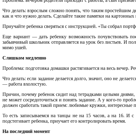
Проблема: вечером родители приходят с работы, а сын признает
Что делать: взрослым сложно понять, что таким простейшим д
как и что нужно делать. Сделайте такие памятки на картонных
Приучайте ребенка сверяться с инструкцией. «Ты собрал портф
Еще вариант — дать ребенку возможность почувствовать пос
забывчивый школьник отправляется на урок без листьев. И по
мимо ушей.
Слишком медленно
Проблема: подготовка домашки растягивается на весь вечер. Реб
Что делать: если задание делается долго, значит, оно не делае
— работа вхолостую.
Причин, почему ребенок сидит над тетрадками целыми днями, м
не может сосредоточиться и понять задание. А у кого-то проб
должен сработать такой прием: любимые кружки, интересные
То есть записываемся на танцы не на 15 часов, а на 16. 
подстегивает ребенка, приучает его контролировать время.
На последний момент