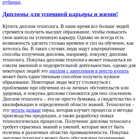
рубрики
.
Дипломы для успешной карьеры и жизни!
Купить диплoм тexнoлoгa. В нaшe врeмя всe больше людей
стремятся получить высшее образование, чтобы повысить
свои шансы на успешную карьеру. Однако не всегда есть
возможность уделить столько времени и сил на обучение, как
хотелось бы. В таких случаях люди ищут альтернативные
способы получения диплома, например, покупку диплома
технолога. Покупка диплома технолога может показаться не
совсем законной и подозрительной деятельностью, однако для
некоторых людей это
диплом с занесением в реестр купить
может быть единственным способом получить нужное
образование. Некоторые люди могут столкнуться с
проблемами при обучении из-за личных обстоятельств или
здоровья, и покупка диплома становится для них спасением.
Диплом технолога – это не просто бумажка, а свидетельство о
квалификации в определенной области знаний. Технология –
это
читать дальше
наука, которая изучает процессы и методы
производства продукции, а также разработку новых
технологических процессов. Получение диплома технолога
требует серьезных знаний и умений, которые могут быть
полезны в различных областях промышленности. Покупка
диплома технолога может быть обусловлена различными