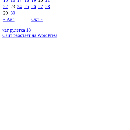
15
16
17
18
19
20
21
22
23
24
25
26
27
28
29
30
« Авг
Окт »
чат рулетка 18+
Сайт работает на WordPress