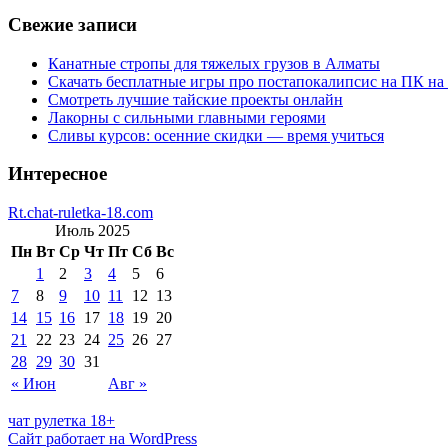
Свежие записи
Канатные стропы для тяжелых грузов в Алматы
Скачать бесплатные игры про постапокалипсис на ПК на
Смотреть лучшие тайские проекты онлайн
Лакорны с сильными главными героями
Сливы курсов: осенние скидки — время учиться
Интересное
Rt.chat-ruletka-18.com
Июль 2025
Пн
Вт
Ср
Чт
Пт
Сб
Вс
1
2
3
4
5
6
7
8
9
10
11
12
13
14
15
16
17
18
19
20
21
22
23
24
25
26
27
28
29
30
31
« Июн
Авг »
чат рулетка 18+
Сайт работает на WordPress