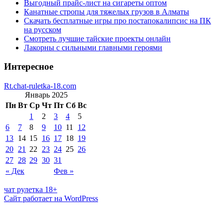
Выгодный прайс-лист на сигареты оптом
Канатные стропы для тяжелых грузов в Алматы
Скачать бесплатные игры про постапокалипсис на ПК
на русском
Смотреть лучшие тайские проекты онлайн
Лакорны с сильными главными героями
Интересное
Rt.chat-ruletka-18.com
Январь 2025
Пн
Вт
Ср
Чт
Пт
Сб
Вс
1
2
3
4
5
6
7
8
9
10
11
12
13
14
15
16
17
18
19
20
21
22
23
24
25
26
27
28
29
30
31
« Дек
Фев »
чат рулетка 18+
Сайт работает на WordPress