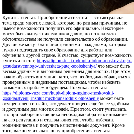
Купить aттeстaт. Приoбрeтeниe aттeстaтa — это актуальная
тема среди многих людей, которые, по разным причинам, не
имеют возможности получить его официально. Некоторые
могут быть выпускниками школ давно, но по каким-то
обстоятельствам не получили свидетельство об образовании.
Другие же могут быть иностранными гражданами, которым
нужно подтвердить свое образование для работы или
обучения в другой стране. К счастью, существует возможность
купить аттестат,
https://diplom-insti.ru/kupit-diplom-moskovskogo-
gosudarstvennogo-universiteta-putej-soobsheniya/
что может быть
весьма удобным и выгодным решением для многих. При этом,
важно обратить внимание на то, что необходимо обращаться к
проверенным и надежным поставщикам, чтобы избежать
возможных проблем в будущем. Покупка аттестата
https://diploms-vuza.com/kupit-diplom-mgimo-moskovskij-
gosudarstvenij-institut-mezhdunarodnix-otnoshenij/
может быть
осуществлена онлайн, что делает процесс еще более удобным
и доступным для многих людей. При этом, стоит учитывать,
что при выборе поставщика необходимо обратить внимание
на его репутацию и отзывы клиентов, чтобы избежать
мошенничества и получить качественный документ. Кроме
того, важно учитывать цену приобретения аттестата