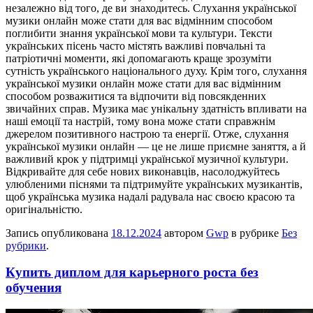
незалежно від того, де ви знаходитесь. Слухання української
музики онлайн може стати для вас відмінним способом
поглибити знання української мови та культури. Тексти
українських пісень часто містять важливі повчальні та
патріотичні моменти, які допомагають краще зрозуміти
сутність українського національного духу. Крім того, слухання
української музики онлайн може стати для вас відмінним
способом розважитися та відпочити від повсякденних
звичайних справ. Музика має унікальну здатність впливати на
наші емоції та настрій, тому вона може стати справжнім
джерелом позитивного настрою та енергії. Отже, слухання
української музики онлайн — це не лише приємне заняття, а й
важливий крок у підтримці української музичної культури.
Відкривайте для себе нових виконавців, насолоджуйтесь
улюбленими піснями та підтримуйте українських музикантів,
щоб українська музика надалі радувала нас своєю красою та
оригінальністю.
Запись опубликована
18.12.2024
автором
Gwp
в рубрике
Без
рубрики
.
Купить диплом для карьерного роста без
обучения