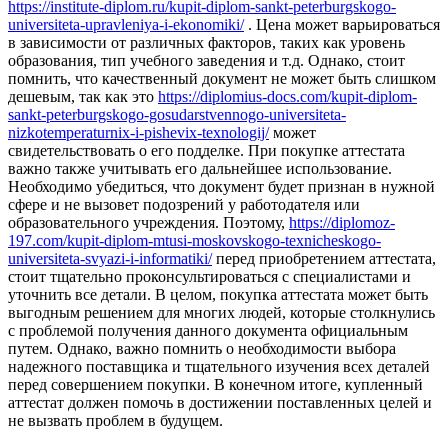
https://institute-diplom.ru/kupit-diplom-sankt-peterburgskogo-
universiteta-upravleniya-i-ekonomiki/
. Цена может варьироваться
в зависимости от различных факторов, таких как уровень
образования, тип учебного заведения и т.д. Однако, стоит
помнить, что качественный документ не может быть слишком
дешевым, так как это
https://diplomius-docs.com/kupit-diplom-
sankt-peterburgskogo-gosudarstvennogo-universiteta-
nizkotemperaturnix-i-pishevix-texnologij/
может
свидетельствовать о его подделке. При покупке аттестата
важно также учитывать его дальнейшее использование.
Необходимо убедиться, что документ будет признан в нужной
сфере и не вызовет подозрений у работодателя или
образовательного учреждения. Поэтому,
https://diplomoz-
197.com/kupit-diplom-mtusi-moskovskogo-texnicheskogo-
universiteta-svyazi-i-informatiki/
перед приобретением аттестата,
стоит тщательно проконсультироваться с специалистами и
уточнить все детали. В целом, покупка аттестата может быть
выгодным решением для многих людей, которые столкнулись
с проблемой получения данного документа официальным
путем. Однако, важно помнить о необходимости выбора
надежного поставщика и тщательного изучения всех деталей
перед совершением покупки. В конечном итоге, купленный
аттестат должен помочь в достижении поставленных целей и
не вызвать проблем в будущем.