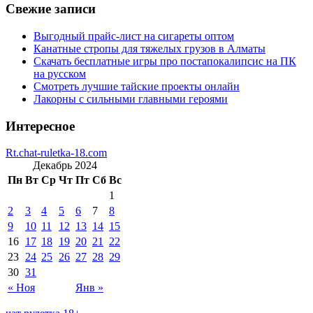
Свежие записи
Выгодный прайс-лист на сигареты оптом
Канатные стропы для тяжелых грузов в Алматы
Скачать бесплатные игры про постапокалипсис на ПК
на русском
Смотреть лучшие тайские проекты онлайн
Лакорны с сильными главными героями
Интересное
Rt.chat-ruletka-18.com
Декабрь 2024
Пн
Вт
Ср
Чт
Пт
Сб
Вс
1
2
3
4
5
6
7
8
9
10
11
12
13
14
15
16
17
18
19
20
21
22
23
24
25
26
27
28
29
30
31
« Ноя
Янв »