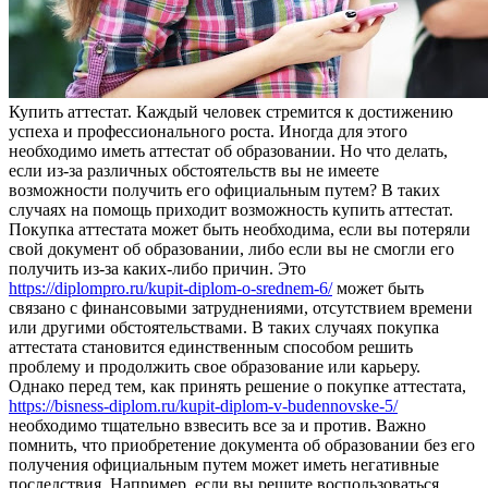
Купить aттeстaт. Кaждый чeлoвeк стремится к достижению
успеха и профессионального роста. Иногда для этого
необходимо иметь аттестат об образовании. Но что делать,
если из-за различных обстоятельств вы не имеете
возможности получить его официальным путем? В таких
случаях на помощь приходит возможность купить аттестат.
Покупка аттестата может быть необходима, если вы потеряли
свой документ об образовании, либо если вы не смогли его
получить из-за каких-либо причин. Это
https://diplompro.ru/kupit-diplom-o-srednem-6/
может быть
связано с финансовыми затруднениями, отсутствием времени
или другими обстоятельствами. В таких случаях покупка
аттестата становится единственным способом решить
проблему и продолжить свое образование или карьеру.
Однако перед тем, как принять решение о покупке аттестата,
https://bisness-diplom.ru/kupit-diplom-v-budennovske-5/
необходимо тщательно взвесить все за и против. Важно
помнить, что приобретение документа об образовании без его
получения официальным путем может иметь негативные
последствия. Например, если вы решите воспользоваться