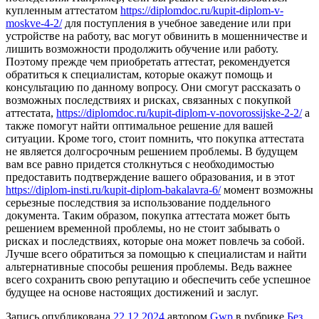
купленным аттестатом
https://diplomdoc.ru/kupit-diplom-v-
moskve-4-2/
для поступления в учебное заведение или при
устройстве на работу, вас могут обвинить в мошенничестве и
лишить возможности продолжить обучение или работу.
Поэтому прежде чем приобретать аттестат, рекомендуется
обратиться к специалистам, которые окажут помощь и
консультацию по данному вопросу. Они смогут рассказать о
возможных последствиях и рисках, связанных с покупкой
аттестата,
https://diplomdoc.ru/kupit-diplom-v-novorossijske-2-2/
а
также помогут найти оптимальное решение для вашей
ситуации. Кроме того, стоит помнить, что покупка аттестата
не является долгосрочным решением проблемы. В будущем
вам все равно придется столкнуться с необходимостью
предоставить подтверждение вашего образования, и в этот
https://diplom-insti.ru/kupit-diplom-bakalavra-6/
момент возможны
серьезные последствия за использование поддельного
документа. Таким образом, покупка аттестата может быть
решением временной проблемы, но не стоит забывать о
рисках и последствиях, которые она может повлечь за собой.
Лучше всего обратиться за помощью к специалистам и найти
альтернативные способы решения проблемы. Ведь важнее
всего сохранить свою репутацию и обеспечить себе успешное
будущее на основе настоящих достижений и заслуг.
Запись опубликована
22.12.2024
автором
Gwp
в рубрике
Без