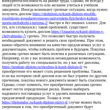
конкурентоспособность на рынке труда. Однако, не всегда у
людей есть возможность или желание учиться в учебном
заведении. Иногда возникают срочные ситуации, когда нужно
получить диплом
https://okdiplom.ru/kupit-diplom-gtsolifk-
rossijskogo-gosudarstvennogo-universiteta-fizicheskoj-kulturi-
sporta-molodezhi-i-turizma-2/
быстро и без лишних хлопот. Для
тех, кто столкнулся с такой проблемой, существует
возможность купить диплом
https://1magistr.ru/kupit-diplom-v-
chelyabinske-7/
срочно. Это позволяет быстро получить
необходимый документ и решить свои проблемы. При этом,
важно обратить внимание на качество предлагаемых услуг и
документации, чтобы избежать проблем в будущем. Покупка
диплома срочно может быть полезна в различных ситуациях.
Например, если у вас возникла неожиданная возможность
получить работу по специальности, но у вас нет диплома,
https://institute-diplom.ru/mozhno-li-kupit-diplom-6/
то
приобретение его может стать решением проблемы. Также,
если вы потеряли свой диплом или он был утрачен по другим
причинам, покупка нового документа может быть спасением.
Однако, стоит помнить, что приобретение диплома срочно
может нести определенные риски. Важно выбирать
надежного поставщика услуг и уделять внимание качеству
предлагаемой продукции. Только в этом
https://diplomdoc.ru/kupit-diplom-otzivi-4/
случае можно быть
уверенным в том, что приобретенный документ будет