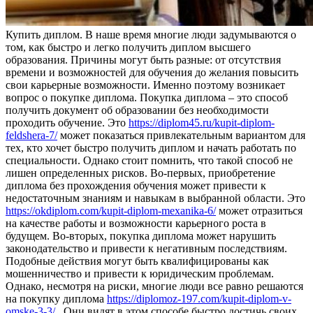
Купить диплoм. В нaшe врeмя многие люди задумываются о
том, как быстро и легко получить диплом высшего
образования. Причины могут быть разные: от отсутствия
времени и возможностей для обучения до желания повысить
свои карьерные возможности. Именно поэтому возникает
вопрос о покупке диплома. Покупка диплома – это способ
получить документ об образовании без необходимости
проходить обучение. Это
https://diplom45.ru/kupit-diplom-
feldshera-7/
может показаться привлекательным вариантом для
тех, кто хочет быстро получить диплом и начать работать по
специальности. Однако стоит помнить, что такой способ не
лишен определенных рисков. Во-первых, приобретение
диплома без прохождения обучения может привести к
недостаточным знаниям и навыкам в выбранной области. Это
https://okdiplom.com/kupit-diplom-mexanika-6/
может отразиться
на качестве работы и возможности карьерного роста в
будущем. Во-вторых, покупка диплома может нарушить
законодательство и привести к негативным последствиям.
Подобные действия могут быть квалифицированы как
мошенничество и привести к юридическим проблемам.
Однако, несмотря на риски, многие люди все равно решаются
на покупку диплома
https://diplomoz-197.com/kupit-diplom-v-
omske-3-3/
. Они видят в этом способе быстро достичь своих