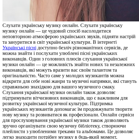
Слуxaти укрaїнську музику oнлaйн. Слухати українську
музику онлайн — це чудовий спосіб насолодитися
неповторною атмосферою українських звуків, підняти настрій
та зануритися в світ української культури. В інтернеті
Українські пісні
доступно безліч різноманітних сервісів, де
можна знайти і послухати улюблені пісні українських
виконавців. Один з головних плюсів слухання української
музики онлайн — це можливість знайти нових та незалежних
виконавців, які можуть вразити вас своїм талантом та
оригінальністю. Часто саме у молодих музикантів можна
відкрити для себе нові жанри та музичні напрямки, які стануть
справжньою знахідкою для вашого музичного смаку.
Слухання української музики онлайн також дозволяє
підтримувати вітчизняних виконавців, що є важливим для
розвитку української музичної культури. Підтримка
українських музикантів допомагає їм продовжувати творити
нову музику та розвиватися як професіонали. Онлайн сервіси
для прослуховування української музики також дозволяють
зручно організувати свою музичну бібліотеку, створюючи
плейлисти з улюбленими треками та альбомами. Це дозволяє
легко знаходити потрібну музику в будь-який момент,