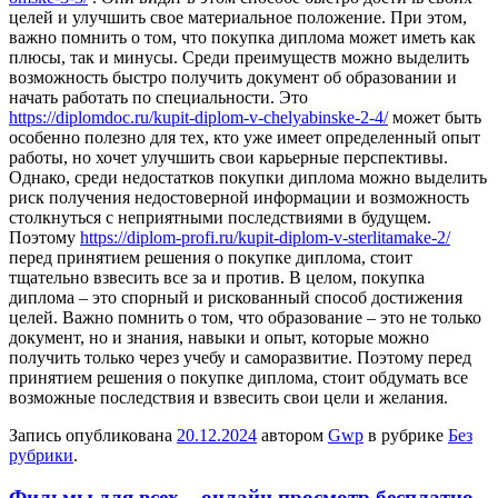
целей и улучшить свое материальное положение. При этом,
важно помнить о том, что покупка диплома может иметь как
плюсы, так и минусы. Среди преимуществ можно выделить
возможность быстро получить документ об образовании и
начать работать по специальности. Это
https://diplomdoc.ru/kupit-diplom-v-chelyabinske-2-4/
может быть
особенно полезно для тех, кто уже имеет определенный опыт
работы, но хочет улучшить свои карьерные перспективы.
Однако, среди недостатков покупки диплома можно выделить
риск получения недостоверной информации и возможность
столкнуться с неприятными последствиями в будущем.
Поэтому
https://diplom-profi.ru/kupit-diplom-v-sterlitamake-2/
перед принятием решения о покупке диплома, стоит
тщательно взвесить все за и против. В целом, покупка
диплома – это спорный и рискованный способ достижения
целей. Важно помнить о том, что образование – это не только
документ, но и знания, навыки и опыт, которые можно
получить только через учебу и саморазвитие. Поэтому перед
принятием решения о покупке диплома, стоит обдумать все
возможные последствия и взвесить свои цели и желания.
Запись опубликована
20.12.2024
автором
Gwp
в рубрике
Без
рубрики
.
Фильмы для всех – онлайн просмотр бесплатно