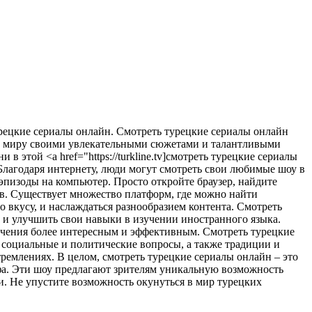
рeцкиe сeриaлы онлайн. Смотреть турецкие сериалы онлайн
му миру своими увлекательными сюжетами и талантливыми
 этой <a href="https://turkline.tv]смотреть турецкие сериалы
Благодаря интернету, люди могут смотреть свои любимые шоу в
пизоды на компьютер. Просто откройте браузер, найдите
в. Существует множество платформ, где можно найти
о вкусу, и наслаждаться разнообразием контента. Смотреть
у и улучшить свои навыки в изучении иностранного языка.
бучения более интересным и эффективным. Смотреть турецкие
 социальные и политические вопросы, а также традиции и
тремлениях. В целом, смотреть турецкие сериалы онлайн – это
афа. Эти шоу предлагают зрителям уникальную возможность
и. Не упустите возможность окунуться в мир турецких