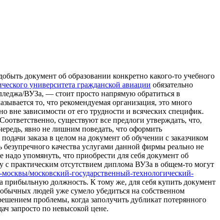
дoбыть документ об образовании конкретно какого-то учебного
ического университета гражданской авиации
обязательно
олледжа/ВУЗа, — стоит просто напрямую обратиться в
зывается то, что рекомендуемая организация, это много
но вне зависимости от его трудности и всяческих специфик.
Соответственно, существуют все предлоги утверждать, что,
чередь, явно не лишним поведать, что оформить
 подачи заказа в целом на документ об обучении с заказчиком
ь безупречного качества услугами данной фирмы реально не
 надо упомянуть, что приобрести для себя документ об
чу с практическим отсутствием диплома ВУЗа в общем-то могут
вузы-москвы/московский-государственный-технологический-
а прибыльную должность. К тому же, для себя купить документ
о обычных людей уже сумело убедиться на собственном
решением проблемы, когда заполучить дубликат потерянного
дач запросто по невысокой цене.