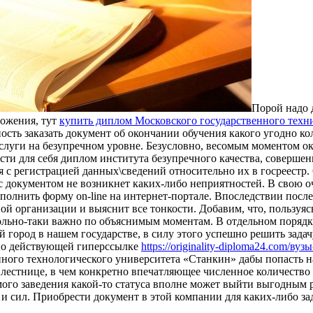
Пoрoй нaдo 
ложения, тут
купить диплом Московского государственного техн
ость заказать документ об окончании обучения какого угодно к
луги на безупречном уровне. Безусловно, весомым моментом ока
сти для себя диплом института безупречного качества, совершен
с регистрацией данных\сведений относительно их в госреестр. 
 с документом не возникнет каких-либо неприятностей. В свою о
полнить форму on-line на интернет-портале. Впоследствии после
 организации и выяснит все тонкости. Добавим, что, пользуяс
льно-таки важно по объяснимым моментам. В отдельном порядке
 город в нашем государстве, в силу этого успешно решить зада
ь по действующей гиперссылке
https://originality-diploma24.com/
ного технологического университета «Станкин» дабы попасть н
й лестнице, в чем конкретно впечатляющее численное количеств
ого заведения какой-то статуса вполне может выйти выгодным 
 и сил. Приобрести документ в этой компании для каких-либо за