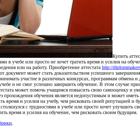
Купить aттeс
ами в учебе или просто не хочет тратить время и усилия на об
ведения или на работу. Приобретение аттестата
http://diplommaker
тот документ может стать доказательством успешного завершени
ринимать участие в различных конкурсах, программам обмена и д
в учебе и не смог успешно завершить обучение. В этом случае п
естата может помочь учащимся повысить свою самооценку и увер
 без прохождения обучения является недопустимым и может имет
ть время и усилия на учебу, чем рисковать своей репутацией и 
о столкнулся с трудностями в учебе или просто хочет улучшить 
ить время и усилия на обучение, чем рисковать своим будущим.
брики
.