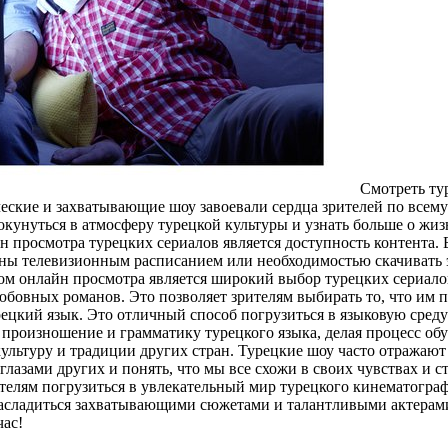
Смoтрeть ту
ческие и захватывающие шоу завоевали сердца зрителей по все
нуться в атмосферу турецкой культуры и узнать больше о жизни в
 просмотра турецких сериалов является доступность контента. 
ены телевизионным расписанием или необходимостью скачивать э
м онлайн просмотра является широкий выбор турецких сериало
юбовных романов. Это позволяет зрителям выбирать то, что им п
урецкий язык. Это отличный способ погрузиться в языковую сред
ь произношение и грамматику турецкого языка, делая процесс о
ультуру и традиции других стран. Турецкие шоу часто отражают
глазами других и понять, что мы все схожи в своих чувствах и с
рителям погрузиться в увлекательный мир турецкого кинематогр
е насладиться захватывающими сюжетами и талантливыми актерам
час!