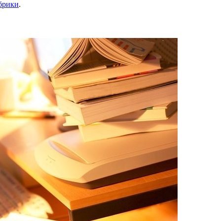
брики
.