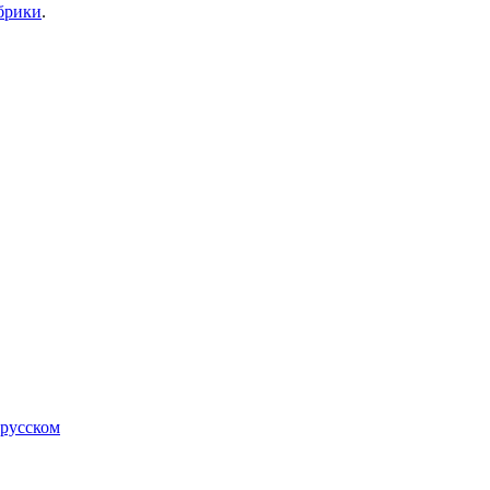
брики
.
 русском