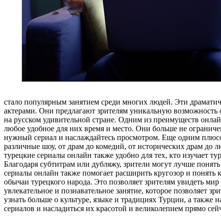
стало популярным занятием среди многих людей. Эти драмати
актерами. Они предлагают зрителям уникальную возможность оку
на русском удивительной стране. Одним из преимуществ онлайн
любое удобное для них время и место. Они больше не огранич
нужный сериал и наслаждайтесь просмотром. Еще одним плюсо
различные шоу, от драм до комедий, от исторических драм до л
турецкие сериалы онлайн также удобно для тех, кто изучает т
Благодаря субтитрам или дубляжу, зрители могут лучше понят
сериалы онлайн также помогает расширить кругозор и понять к
обычаи турецкого народа. Это позволяет зрителям увидеть мир 
увлекательное и познавательное занятие, которое позволяет з
узнать больше о культуре, языке и традициях Турции, а такж
сериалов и насладиться их красотой и великолепием прямо сей