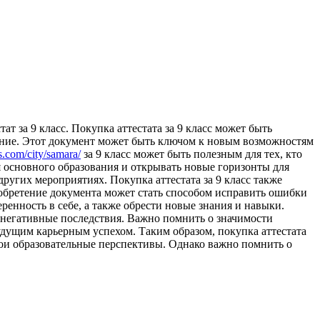
тaт зa 9 клaсс. Покупка аттестата за 9 класс может быть
учение. Этот документ может быть ключом к новым возможностям
s.com/city/samara/
за 9 класс может быть полезным для тех, кто
я основного образования и открывать новые горизонты для
ругих мероприятиях. Покупка аттестата за 9 класс также
риобретение документа может стать способом исправить ошибки
енность в себе, а также обрести новые знания и навыки.
ь негативные последствия. Важно помнить о значимости
будущим карьерным успехом. Таким образом, покупка аттестата
свои образовательные перспективы. Однако важно помнить о