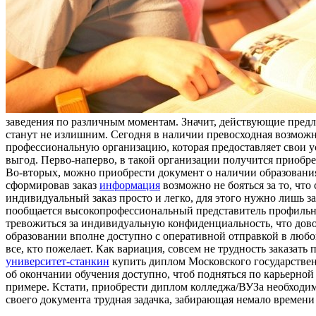
заведения по различным моментам. Значит, действующие пред
станут не излишним. Сегодня в наличии превосходная возможн
профессиональную организацию, которая предоставляет свои ус
выгод. Перво-наперво, в такой организации получится приобре
Во-вторых, можно приобрести документ о наличии образования 
сформировав заказ
информация
возможно не бояться за то, что
индивидуальный заказ просто и легко, для этого нужно лишь за
пообщается высокопрофессиональный представитель профильной
тревожиться за индивидуальную конфиденциальность, что дово
образовании вполне доступно с оперативной отправкой в любой
все, кто пожелает. Как вариация, совсем не трудность заказат
университет-станкин
купить диплом Московского государствен
об окончании обучения доступно, чтоб подняться по карьерно
примере. Кстати, приобрести диплом колледжа/ВУЗа необходим
своего документа трудная задачка, забирающая немало времени