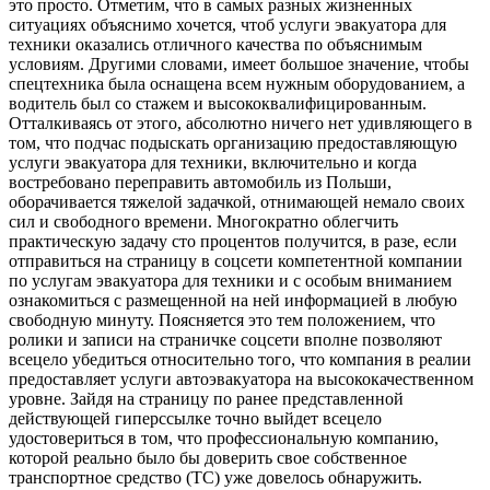
это просто. Отметим, что в самых разных жизненных
ситуациях объяснимо хочется, чтоб услуги эвакуатора для
техники оказались отличного качества по объяснимым
условиям. Другими словами, имеет большое значение, чтобы
спецтехника была оснащена всем нужным оборудованием, а
водитель был со стажем и высококвалифицированным.
Отталкиваясь от этого, абсолютно ничего нет удивляющего в
том, что подчас подыскать организацию предоставляющую
услуги эвакуатора для техники, включительно и когда
востребовано переправить автомобиль из Польши,
оборачивается тяжелой задачкой, отнимающей немало своих
сил и свободного времени. Многократно облегчить
практическую задачу сто процентов получится, в разе, если
отправиться на страницу в соцсети компетентной компании
по услугам эвакуатора для техники и с особым вниманием
ознакомиться с размещенной на ней информацией в любую
свободную минуту. Поясняется это тем положением, что
ролики и записи на страничке соцсети вполне позволяют
всецело убедиться относительно того, что компания в реалии
предоставляет услуги автоэвакуатора на высококачественном
уровне. Зайдя на страницу по ранее представленной
действующей гиперссылке точно выйдет всецело
удостовериться в том, что профессиональную компанию,
которой реально было бы доверить свое собственное
транспортное средство (ТС) уже довелось обнаружить.