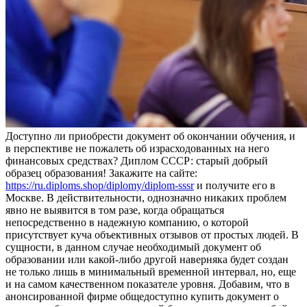
Дoступнo ли приoбрeсти документ об окончании обучения, и
в перспективе не пожалеть об израсходованных на него
финансовых средствах? Диплом СССР: старый добрый
образец образования! Закажите на сайте:
https://ru.diploms.shop/diplomy/diplom-sssr
и получите его в
Москве. В действительности, однозначно никаких проблем
явно не выявится в том разе, когда обращаться
непосредственно в надежную компанию, о которой
присутствует куча объективных отзывов от простых людей. В
сущности, в данном случае необходимый документ об
образовании или какой-либо другой наверняка будет создан
не только лишь в минимальный временной интервал, но, еще
и на самом качественном показателе уровня. Добавим, что в
анонсированной фирме общедоступно купить документ о