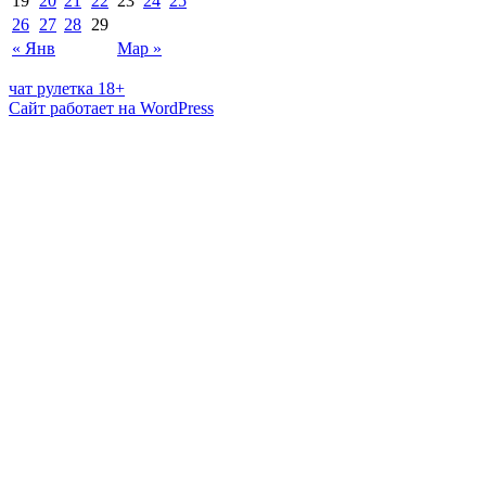
19
20
21
22
23
24
25
26
27
28
29
« Янв
Мар »
чат рулетка 18+
Сайт работает на WordPress