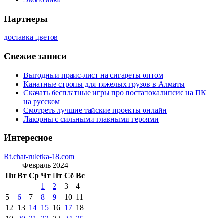
Партнеры
доставка цветов
Свежие записи
Выгодный прайс-лист на сигареты оптом
Канатные стропы для тяжелых грузов в Алматы
Скачать бесплатные игры про постапокалипсис на ПК
на русском
Смотреть лучшие тайские проекты онлайн
Лакорны с сильными главными героями
Интересное
Rt.chat-ruletka-18.com
Февраль 2024
Пн
Вт
Ср
Чт
Пт
Сб
Вс
1
2
3
4
5
6
7
8
9
10
11
12
13
14
15
16
17
18