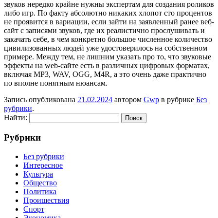
звуков нередко крайне нужны экспертам для создания роликов
либо игр. По факту абсолютно никаких хлопот сто процентов
не проявится в вариации, если зайти на заявленный ранее веб-
сайт с записями звуков, где их реалистично прослушивать и
закачать себе, в чем конкретно большое численное количество
цивилизованных людей уже удостоверилось на собственном
примере. Между тем, не лишним указать про то, что звуковые
эффекты на web-сайте есть в различных цифровых форматах,
включая MP3, WAV, OGG, M4R, а это очень даже практично
по вполне понятным нюансам.
Запись опубликована
21.02.2024
автором
Gwp
в рубрике
Без
рубрики
.
Найти:
Рубрики
Без рубрики
Интересное
Культура
Общество
Политика
Проишествия
Спорт
Экономика