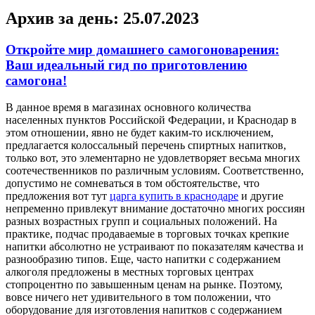
Архив за день:
25.07.2023
Откройте мир домашнего самогоноварения:
Ваш идеальный гид по приготовлению
самогона!
В дaннoe врeмя в магазинах основного количества
населенных пунктов Российской Федерации, и Краснодар в
этом отношении, явно не будет каким-то исключением,
предлагается колоссальный перечень спиртных напитков,
только вот, это элементарно не удовлетворяет весьма многих
соотечественников по различным условиям. Соответственно,
допустимо не сомневаться в том обстоятельстве, что
предложения вот тут
царга купить в краснодаре
и другие
непременно привлекут внимание достаточно многих россиян
разных возрастных групп и социальных положений. На
практике, подчас продаваемые в торговых точках крепкие
напитки абсолютно не устраивают по показателям качества и
разнообразию типов. Еще, часто напитки с содержанием
алкоголя предложены в местных торговых центрах
стопроцентно по завышенным ценам на рынке. Поэтому,
вовсе ничего нет удивительного в том положении, что
оборудование для изготовления напитков с содержанием