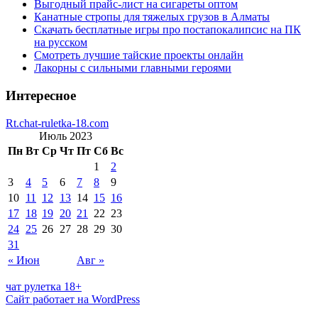
Выгодный прайс-лист на сигареты оптом
Канатные стропы для тяжелых грузов в Алматы
Скачать бесплатные игры про постапокалипсис на ПК
на русском
Смотреть лучшие тайские проекты онлайн
Лакорны с сильными главными героями
Интересное
Rt.chat-ruletka-18.com
Июль 2023
Пн
Вт
Ср
Чт
Пт
Сб
Вс
1
2
3
4
5
6
7
8
9
10
11
12
13
14
15
16
17
18
19
20
21
22
23
24
25
26
27
28
29
30
31
« Июн
Авг »
чат рулетка 18+
Сайт работает на WordPress