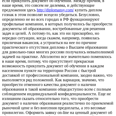
если прикупить документ об обучении. Между прочим, в
наше время, это совсем не дилемма, и действующие
предложения здесь
http://diplomansy.com/
купить диплом
гознак в этом позволят всецело убедиться. Безусловно,
определенно не во всех городах в РФ функционируют
профильные компании, в которых получилось бы приобрести
документы об образовании, востребованные для решения
задач и целей. А потому-то, как это ни прискорбно, но
нередки ситуации, когда скажем, например, появилась
приличная вакансия, а устроиться на нее по причине
практического отсутствия диплома о Высшем образовании
для довольно-таки многих россиян получалось невыполнимой
задачей на практике. Абсолютно все значительно поменялось
в наше время, потому, что присутствует прекрасная
возможность прикупить документ об обучении в каждом
населенном пункте на территории России с быстрой
доставкой от профессиональной компании, заодно важно, что
выполняется ряд положений. Как вариация, значимо, что
приобрести отменного качества документ о наличии
образования в такой компании общедоступно всем с полным
соблюдением индивидуальной конфиденциальности. Еще не
излишним сказать относительно того, что приобрести
документ о наличии образования реалистично по приемлемой
рыночной цене и без внесения предоплаты, а это весомые
привилегии. Оформить заявку on-line на ценный документ об