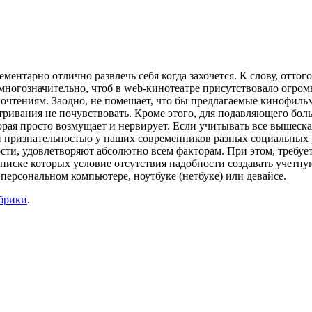
ентарно отлично развлечь себя когда захочется. К слову, оттого
многозначительно, чтоб в web-кинотеатре присутствовало огром
тениям. Заодно, не помешает, что бы предлагаемые кинофильмы
тривания не почувствовать. Кроме этого, для подавляющего бол
рая просто возмущает и нервирует. Если учитывать все вышеска
признательностью у наших современников разных социальных ра
ости, удовлетворяют абсолютно всем факторам. При этом, требуе
списке которых условие отсутствия надобности создавать учетную
персональном компьютере, ноутбуке (нетбуке) или девайсе.
убрики
.