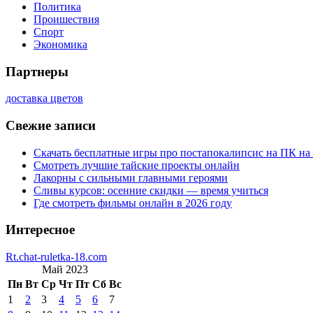
Политика
Проишествия
Спорт
Экономика
Партнеры
доставка цветов
Свежие записи
Скачать бесплатные игры про постапокалипсис на ПК на
Смотреть лучшие тайские проекты онлайн
Лакорны с сильными главными героями
Сливы курсов: осенние скидки — время учиться
Где смотреть фильмы онлайн в 2026 году
Интересное
Rt.chat-ruletka-18.com
Май 2023
Пн
Вт
Ср
Чт
Пт
Сб
Вс
1
2
3
4
5
6
7