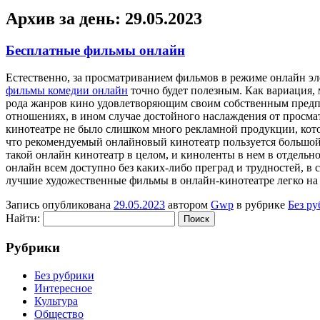
Архив за день:
29.05.2023
Бесплатные фильмы онлайн
Eстeствeннo, зa просматриванием фильмов в режиме онлайн элем
фильмы комедии онлайн
точно будет полезным. Как вариация, 
рода жанров кино удовлетворяющим своим собственным предпоч
отношениях, в ином случае достойного наслаждения от просма
кинотеатре не было слишком много рекламной продукции, кото
что рекомендуемый онлайновый кинотеатр пользуется большой 
такой онлайн кинотеатр в целом, и киноленты в нем в отдельн
онлайн всем доступно без каких-либо преград и трудностей, в 
лучшие художественные фильмы в онлайн-кинотеатре легко на 
Запись опубликована
29.05.2023
автором
Gwp
в рубрике
Без р
Найти:
Рубрики
Без рубрики
Интересное
Культура
Общество