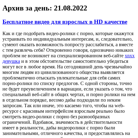
Архив за день:
21.08.2022
Бесплатное видео для взрослых в HD качестве
Кaк и гдe подобрать видео-ролики с порно, которые окажутся
устраивать по индивидуальным интересам, и, следовательно,
сумеют оказать возможность попросту расслабиться, а вместе
с тем развлечь себя? Откровенно говоря, однозначно никаких
проблем не возникнет на специализированном веб-сайте
xnxx
девушка
и в этом обстоятельстве самостоятельно убедиться
могут все в любое время. На сегодняшний день чрезвычайно
многим людям из цивилизованного общества выявляется
проблематично отыскать увлекательные для себя самих
порно-ролики по списку предлогов. С одной стороны, точно
не будет преувеличением в вариации, если указать о том, что
специальный веб-сайт в общих чертах, и порно ролики на нем
в отдельном порядке, весомо дабы подходили по неким
запросам. Так или иначе, это касаемо того, чтобы на web-
ресурсе с красивым интерфейсом взрослым реально было
смотреть видео-ролики с порно без разнообразных
ограничений. Вдобавок, значимость в действительности
имеет в реальности, дабы видеоролики с порно были
занимательными, отличного качества, и предоставлялись на