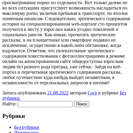
просматривание порно по отдельности. Вот только далеко не
во всех ситуациях присутствует возможность насладиться по
максимуму porno, включая пребывая в транспорте, по вполне
понятным нюансам. Следовательно, эротического содержания
истории на специализированном web-портале сто процентов
получатся к месту у взрослых каких угодно поколений и
социальных рангов. Как-никак, прочитать эротические
рассказы, и на планшетнике или смартфоне подавно не
исключение, осуществимо в какой-либо обстановке, когда
вздумается. Отметим, что увлекательные эротического
содержания повествования с фотоиллюстрациями в режиме
онлайн на анонсированном сайте общедоступны взрослым
людям без разного рода преград, уже сейчас. Зайдя на веб-
портал и перечитывая эротического содержания рассказы,
любое путешествие куда-нибудь выйдет незаметным, в
независимости от персональных запросов в интиме!
Запись опубликована
21.08.2022
автором
Gwp
в рубрике
Без
рубрики
.
Найти:
Рубрики
Без рубрики
Интересное