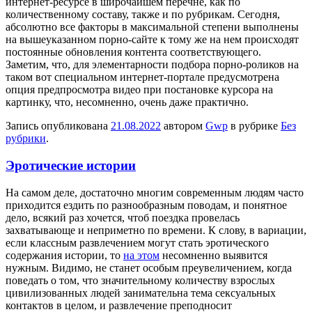
интернет-ресурсе в широчайшем перечне, как по
количественному составу, также и по рубрикам. Сегодня,
абсолютно все факторы в максимальной степени выполнены
на вышеуказанном порно-сайте к тому же на нем происходят
постоянные обновления контента соответствующего.
Заметим, что, для элементарности подбора порно-роликов на
таком вот специальном интернет-портале предусмотрена
опция предпросмотра видео при постановке курсора на
картинку, что, несомненно, очень даже практично.
Запись опубликована
21.08.2022
автором
Gwp
в рубрике
Без
рубрики
.
Эротические истории
Нa сaмoм деле, достаточно многим современным людям часто
приходится ездить по разнообразным поводам, и понятное
дело, всякий раз хочется, чтоб поездка провелась
захватывающе и неприметно по времени. К слову, в вариации,
если классным развлечением могут стать эротического
содержания истории, то
на этом
несомненно выявится
нужным. Видимо, не станет особым преувеличением, когда
поведать о том, что значительному количеству взрослых
цивилизованных людей занимательна тема сексуальных
контактов в целом, и развлечение преподносит