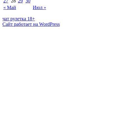
27
28
29
30
« Май
Июл »
чат рулетка 18+
Сайт работает на WordPress