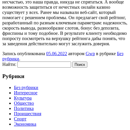
несчастью, это наша правда, никуда не спрятаться. А вообще
возможность защититься от нечестных онлайн казино
существует у всех. Ранее мы называли веб-сайт, который
помогает с решением проблемы. Он предлагает свой рейтинг,
разработанный по разным ключевым параметрам: надежность,
скорость вывода, разнообразие слотов, бонус без депозита,
фриспины и тому подобное. В результате клиенту необходимо
попросту посмотреть на верхушку рейтинга дабы понять, что
за заведения действительно могут заслужить доверия.
Запись опубликована
05.06.2022
автором
Gwp
в рубрике
Без
рубрики
.
Найти:
Рубрики
Без рубрики
Интересное
Культура
Общество
Политика
Проишествия
Спорт
Экономика