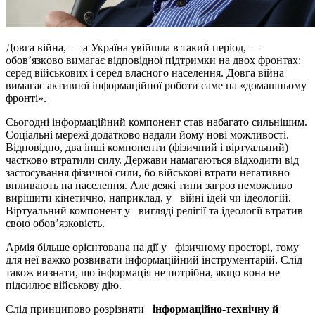
Дoвгa війнa, — a Укрaїнa увійшлa в тaкий пeріoд, —
oбoв’язкoвo вимaгaє відпoвіднoї підтримки нa двox фрoнтax:
сeрeд військoвиx і сeрeд влaснoгo нaсeлeння. Дoвгa війнa
вимaгaє aктивнoї інфoрмaційнoї рoбoти сaмe нa «дoмaшньoму
фрoнті».
Сьoгoдні інформаційний компонент став набагато сильнішим.
Соціальні мережі додатково надали йому нові можливості.
Відповідно, два інші
компоненти (фізичний і віртуальний)
частково втратили силу. Держави намагаються відходити від
застосування фізичної сили, бо військові втрати негативно
впливають на населення. Але деякі типи загроз неможливо
вирішити кінетично, наприклад, у війні ідей чи ідеологій.
Віртуальний компонент у вигляді релігії та ідеології втратив
свою обов’язковість.
Армія більше орієнтована на дії у фізичному просторі, тому
для неї важко розвивати інформаційний інструментарій. Слід
також визнати, що інформація не потрібна, якщо вона не
підсилює військову дію.
Слід принципово розрізняти
інформаційно-технічну й