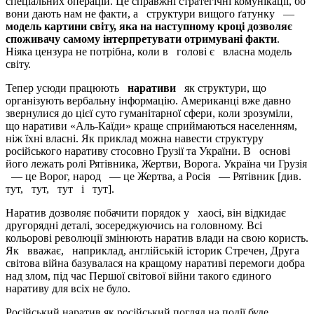
спеціальних операцій. Це справжні стратегічні комунікації, бо
вони дають нам не факти, а структури вищого ґатунку —
модель картини світу, яка на наступному кроці дозволяє
споживачу самому інтерпретувати отримувані факти
.
Ніяка цензура не потрібна, коли в голові є власна модель
світу.
Тепер усюди працюють
наративи
як структури, що
організують вербальну інформацію. Американці вже давно
звернулися до цієї суто гуманітарної сфери, коли зрозуміли,
що наративи «Аль-Каїди» краще сприймаються населенням,
ніж їхні власні. Як приклад можна навести структуру
російського наративу стосовно Грузії та України. В основі
його лежать ролі Рятівника, Жертви, Ворога. Україна чи Грузія
— це Ворог, народ — це Жертва, а Росія — Рятівник [див.
тут, тут, тут і тут].
Наратив дозволяє побачити порядок у хаосі, він відкидає
другорядні деталі, зосереджуючись на головному. Всі
кольорові революції змінюють наратив влади на свою користь.
Як вважає, наприклад, англійській історик Стречен, Друга
світова війна базувалася на кращому наративі перемоги добра
над злом, під час Першої світової війни такого єдиного
наративу для всіх не було.
Російський наратив як російський погляд на події буде