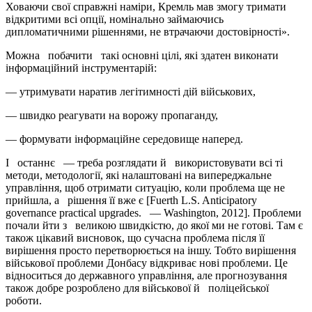
Ховаючи свої справжні наміри, Кремль мав змогу тримати
відкритими всі опції, номінально займаючись
дипломатичними рішеннями, не втрачаючи достовірності».
Можна побачити такі основні цілі, які здатен виконати
інформаційний інструментарій:
— утримувати наратив легітимності дій військових,
— швидко реагувати на ворожу пропаганду,
— формувати інформаційне середовище наперед.
І останнє — треба розглядати й використовувати всі ті
методи, методології, які налаштовані на випереджальне
управління, щоб отримати ситуацію, коли проблема ще не
прийшла, а рішення її вже є [Fuerth L.S. Anticipatory
governance practical upgrades. — Washington, 2012]. Проблеми
почали йти з великою швидкістю, до якої ми не готові. Там є
також цікавий висновок, що сучасна проблема після її
вирішення просто перетворюється на іншу. Тобто вирішення
військової проблеми Донбасу відкриває нові проблеми. Це
відноситься до державного управління, але прогнозування
також добре розроблено для військової й поліцейської
роботи.