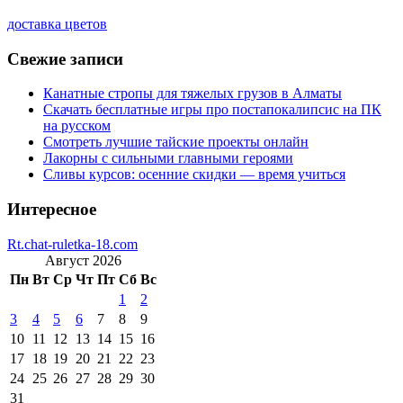
доставка цветов
Свежие записи
Канатные стропы для тяжелых грузов в Алматы
Скачать бесплатные игры про постапокалипсис на ПК
на русском
Смотреть лучшие тайские проекты онлайн
Лакорны с сильными главными героями
Сливы курсов: осенние скидки — время учиться
Интересное
Rt.chat-ruletka-18.com
Август 2026
Пн
Вт
Ср
Чт
Пт
Сб
Вс
1
2
3
4
5
6
7
8
9
10
11
12
13
14
15
16
17
18
19
20
21
22
23
24
25
26
27
28
29
30
31