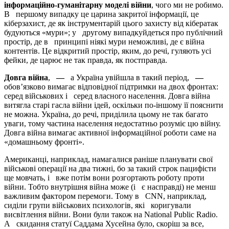
інформаційно-гуманітарну моделі війни
, чого ми не робимо.
В першому випадку це царина закритої інформації, це
кіберзахист, де як інструментарій цього захисту від кібератак
будуються «мури»; у другому випадкуйдеться про публічний
простір, де в принципі ніякі мури неможливі, де є війна
контентів. Це відкритий простір, яким, до речі, гуляють усі
фейки, де царює не так правда, як постправда.
Довга війна
,
—
а Україна увійшла в такий період,
—
обов’язково вимагає відповідної підтримки на двох фронтах:
серед військових і серед власного населення. Довга війна
витягла старі гасла війни ідей, оскільки по-іншому її пояснити
не можна. Україна, до речі, приділила цьому не так багато
уваги, тому частина населення недостатньо розуміє цю війну.
Довга війна вимагає активної інформаційної роботи саме на
«домашньому фронті».
Американці, наприклад, намагалися раніше планувати свої
військові операції на два тижні, бо за такий строк пацифісти
ще мовчать, і вже потім вони розгортають роботу проти
війни. Тобто внутрішня війна може (і є насправді) не менш
важливим фактором перемоги. Тому в CNN, наприклад,
сиділи групи військових психологів, які коригували
висвітлення війни. Вони були також на National Public Radio.
А скидання статуї Саддама Хусейна було, скоріш за все,