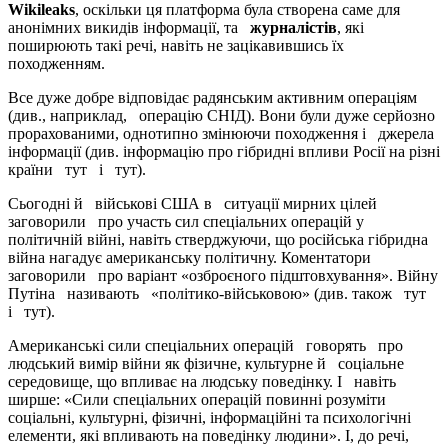
Wikileaks
, оскільки ця платформа була створена саме для
анонімних викидів інформації, та
журналістів
, які
поширюють такі речі, навіть не зацікавившись їх
походженням.
Все дуже добре відповідає радянським активним операціям
(див., наприклад, операцію СНІД). Вони були дуже серйозно
прорахованими, однотипно змінюючи походження і джерела
інформації (див. інформацію про гібридні впливи Росії на різні
країни тут і тут).
Сьогодні й військові США в ситуації мирних цілей
заговорили про участь сил спеціальних операцій у
політичній війні, навіть стверджуючи, що російська гібридна
війна нагадує американську політичну. Коментатори
заговорили про варіант «озброєного підштовхування». Війну
Путіна називають «політико-військовою» (див. також тут
і тут).
Американські сили спеціальних операцій говорять про
людський вимір війни як фізичне, культурне й соціальне
середовище, що впливає на людську поведінку. І навіть
ширше: «Сили спеціальних операцій повинні розуміти
соціальні, культурні, фізичні, інформаційні та психологічні
елементи, які впливають на поведінку людини». І, до речі,