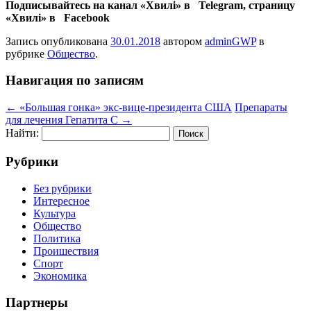
Подписывайтесь на канал «Хвилі» в Telegram, страницу
«Хвилі» в Facebook
Запись опубликована
30.01.2018
автором
adminGWP
в
рубрике
Общество
.
Навигация по записям
←
«Большая гонка» экс-вице-президента США
Препараты
для лечения Гепатита С
→
Найти:
Рубрики
Без рубрики
Интересное
Культура
Общество
Политика
Проишествия
Спорт
Экономика
Партнеры