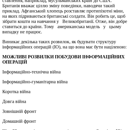
ставлення, наприклад, мусульманських країн до США.
Британія вважає ціллю зміну поведінки, наводячи такий
приклад. Афганський хлопець розставляє протипіхотні міни,
на яких підриваються британські солдати. Він робить це, щоб
зібрати кошти на навчання у Великобританії. Отже, він добре
ставиться до країни. Тому американська модель у цьому
випадку не працює.
Виникає декілька таких розвилок, як будувати структуру
інформаційних операцій (ІО), на що вона має бути націленою:
МОЖЛИВІ РОЗВИЛКИ ПОБУДОВИ ІНФОРМАЦІЙНИХ
ОПЕРАЦІЙ
Інформаційно-технічна війна
Інформаційно-гуманітарна війна
Коротка війна
Довга війна
Зовнішній фронт
Домашній фронт