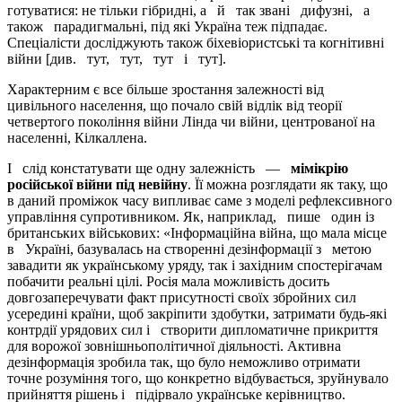
готуватися: не тільки гібридні, а й так звані дифузні, а
також парадигмальні, під які Україна теж підпадає.
Спеціалісти досліджують також біхевіористські та когнітивні
війни [див. тут, тут, тут і тут].
Характерним є все більше зростання залежності від
цивільного населення, що почало свій відлік від теорії
четвертого покоління війни Лінда чи війни, центрованої на
населенні, Кілкаллена.
І слід констатувати ще одну залежність —
мімікрію
російської війни під невійну
. Її можна розглядати як таку, що
в даний проміжок часу випливає саме з моделі рефлексивного
управління супротивником. Як, наприклад, пише один із
британських військових: «Інформаційна війна, що мала місце
в Україні, базувалась на створенні дезінформації з метою
завадити як українському уряду, так і західним спостерігачам
побачити реальні цілі. Росія мала можливість досить
довгозаперечувати факт присутності своїх збройних сил
усередині країни, щоб закріпити здобутки, затримати будь-які
контрдії урядових сил і створити дипломатичне прикриття
для ворожої зовнішньополітичної діяльності. Активна
дезінформація зробила так, що було неможливо отримати
точне розуміння того, що конкретно відбувається, зруйнувало
прийняття рішень і підірвало українське керівництво.