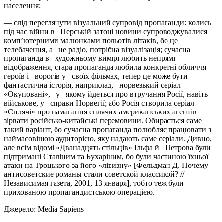
населення;
— слід переглянути візуальний супровід пропаганди: колись
під час війни в Перській затоці новини супроводжувалися
комп’ютерними малюнками польотів літаків, бо це
телебачення, а не радіо, потрібна візуалізація; сучасна
пропаганда в художньому вимірі любить непрямі
відображення, стара пропаганда любила конкретні обличчя
героїв і ворогів у своїх фільмах, тепер це може бути
фантастична історія, наприклад, норвезький серіал
«Окуповані», у якому йдеться про втручання Росії, навіть
військове, у справи Норвегії; або Росія створила серіал
«Сплячі» про намагання сплячих американських агентів
зірвати російсько-китайські перемовини. Обирається саме
такий варіант, бо сучасна пропаганда полюбляє працювати з
наймасовішою аудиторією, яку надають саме серіали. Дивно,
але всім відомі «Дванадцять стільців» Ільфа й Петрова були
підтримані Сталіним та Бухаріним, бо були частиною їхньої
атаки на Троцького за його «лівизну» [Фельдман Д. Почему
антисоветские романы стали советской классикой? //
Независимая газета, 2001, 13 января], тобто теж були
прихованою пропагандистською операцією.
Джерело: Media Sapiens