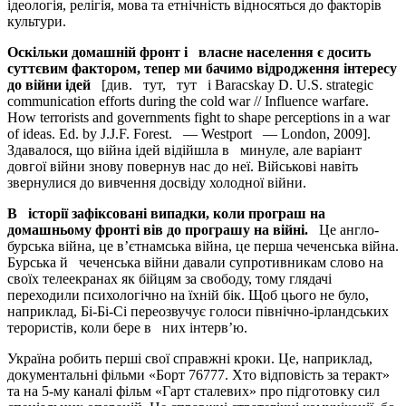
ідеологія, релігія, мова та етнічність відносяться до факторів
культури.
Оскільки домашній фронт і власне населення є досить
суттєвим фактором, тепер ми бачимо відродження інтересу
до війни ідей
[див. тут, тут і Baracskay D. U.S. strategic
communication efforts during the cold war // Influence warfare.
How terrorists and governments fight to shape perceptions in a war
of ideas. Ed. by J.J.F. Forest. — Westport — London, 2009].
Здавалося, що війна ідей відійшла в минуле, але варіант
довгої війни знову повернув нас до неї. Військові навіть
звернулися до вивчення досвіду холодної війни.
В історії зафіксовані випадки, коли програш на
домашньому фронті вів до програшу на війні.
Це англо-
бурська війна, це в’єтнамська війна, це перша чеченська війна.
Бурська й чеченська війни давали супротивникам слово на
своїх телеекранах як бійцям за свободу, тому глядачі
переходили психологічно на їхній бік. Щоб цього не було,
наприклад, Бі-Бі-Сі переозвучує голоси північно-ірландських
терористів, коли бере в них інтерв’ю.
Україна робить перші свої справжні кроки. Це, наприклад,
документальні фільми «Борт 76777. Хто відповість за теракт»
та на 5-му каналі фільм «Гарт сталевих» про підготовку сил