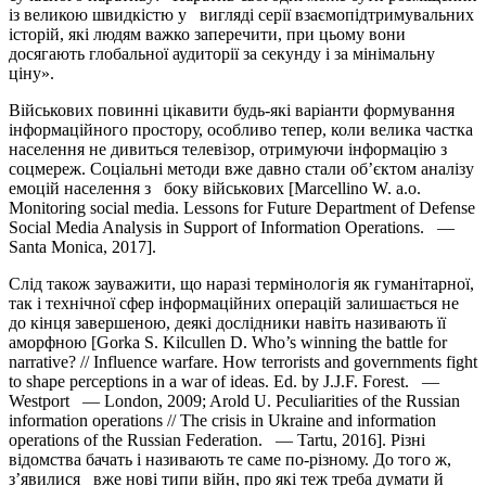
із великою швидкістю у вигляді серії взаємопідтримувальних
історій, які людям важко заперечити, при цьому вони
досягають глобальної аудиторії за секунду і за мінімальну
ціну».
Військових повинні цікавити будь-які варіанти формування
інформаційного простору, особливо тепер, коли велика частка
населення не дивиться телевізор, отримуючи інформацію з
соцмереж. Соціальні методи вже давно стали об’єктом аналізу
емоцій населення з боку військових [Marcellino W. a.o.
Monitoring social media. Lessons for Future Department of Defense
Social Media Analysis in Support of Information Operations. —
Santa Monica, 2017].
Слід також зауважити, що наразі термінологія як гуманітарної,
так і технічної сфер інформаційних операцій залишається не
до кінця завершеною, деякі дослідники навіть називають її
аморфною [Gorka S. Kilcullen D. Who’s winning the battle for
narrative? // Influence warfare. How terrorists and governments fight
to shape perceptions in a war of ideas. Ed. by J.J.F. Forest. —
Westport — London, 2009; Arold U. Peculiarities of the Russian
information operations // The crisis in Ukraine and information
operations of the Russian Federation. — Tartu, 2016]. Різні
відомства бачать і називають те саме по-різному. До того ж,
з’явилися вже нові типи війн, про які теж треба думати й