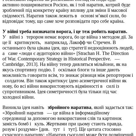
активно поширюватися Росією, як і той наратив, котрий буде
зроблений під конкретну країну впливу для зміни її масової
свідомості. Наратив також лежить в основі м’якої сили, бо
відповідає тому, що саме хоче розповідати про себе країна.
У війні треба визначати ворога, і це теж робить наратив.
У війні з терором немає ворога, бо це війна з методом дії. За
це її критикують, наприклад, Лакофф чи Стречен. В
останнього була цікава ідея, що стратегії недооцінюють людей,
а саме «люди є аудиторією війни» [Strachan H. The Direction
of War. Contemporary Strategy in Historical Perspective. —
Cambridge, 2013]. На війну тепер дивляться мільйони, як на
якусь спортивну подію. І оскільки блоги та інше дають
можливість говорити всім, то зникає різниця між репортером і
солдатом. Він також критикує ідею асиметричної війни як
нову, бо всі війни використовують відмінності в силі із
супротивником. Ідея симетричності була тільки під час
холодної війни.
Виникла ідея навіть
збройного наратива
, який задається так:
«Збройний наратив — це війна в інформаційному
середовищі за допомогою використання слів та картинок
замість бомб і куль. Жертвами при цьому стають правда,
розум і роздуми» [див. тут і тут]. Ще цитата стосовно
сучасного наративу: «Наратив сьогодні може бути розміщений