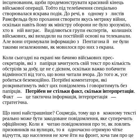
інсценованим, щоби продемонструвати красивий кінець
військової операції. Тобто під телебачення спеціально
створювалася яскрава подія. До речі, в одному з листів
Рамсфельда було прохання створити якусь метрику війни,
оскільки навіть йому як міністру оборони не було зрозуміло,
хто в ній виграє. Виділяються групи експертів, колишніх
військових, які виходили на постійній основі на телеканали.
Але вони отримували інформацію з Пентагона й не були
такими незалежними, як мовилося про них з екрана.
Коли сьогодні на екрані ми бачимо військових прес-
секретарів, які з папірця зачитують свій текст про кількість
обстрілів за добу, це не є дієвим, оскільки важко побачити
відмінності від того, що вони читали вчора. До того ж, усе
робиться беземоційно. Потрібні коментатори, які
розкриватимуть зміст цих повідомлень і говоритимуть без
папірців.
Потрібен не стільки факт, скільки інтерпретація
.
Факт
—
це тактична інформація, інтерпретація
—
стратегічна.
Що нині найстрашніше? Соцмедіа, тому що в кожному тексті
реально може бути закодоване повідомлення, яке суперечить
офіційному. Коли я читаю повідомлення про те, як ловлять
призовників на вулицях, то я одночасно отримую чітке
відчуття, що населення не хоче йти на фронт, хоча там про це