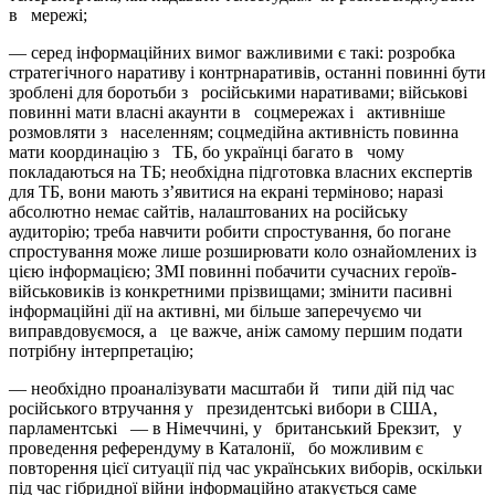
в мережі;
— серед інформаційних вимог важливими є такі: розробка
стратегічного наративу і контрнаративів, останні повинні бути
зроблені для боротьби з російськими наративами; військові
повинні мати власні акаунти в соцмережах і активніше
розмовляти з населенням; соцмедійна активність повинна
мати координацію з ТБ, бо українці багато в чому
покладаються на ТБ; необхідна підготовка власних експертів
для ТБ, вони мають з’явитися на екрані терміново; наразі
абсолютно немає сайтів, налаштованих на російську
аудиторію; треба навчити робити спростування, бо погане
спростування може лише розширювати коло ознайомлених із
цією інформацією; ЗМІ повинні побачити сучасних героїв-
військовиків із конкретними прізвищами; змінити пасивні
інформаційні дії на активні, ми більше заперечуємо чи
виправдовуємося, а це важче, аніж самому першим подати
потрібну інтерпретацію;
— необхідно проаналізувати масштаби й типи дій під час
російського втручання у президентські вибори в США,
парламентські — в Німеччині, у британський Брекзит, у
проведення референдуму в Каталонії, бо можливим є
повторення цієї ситуації під час українських виборів, оскільки
під час гібридної війни інформаційно атакується саме