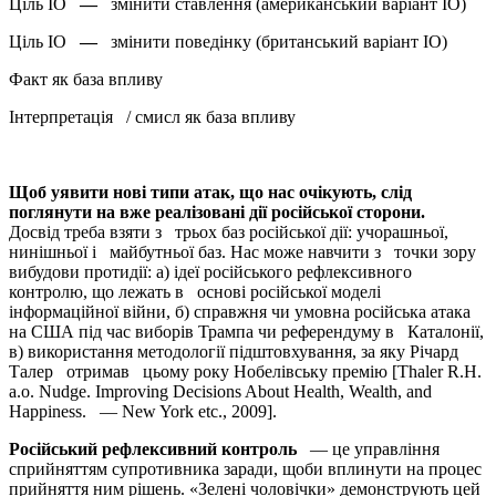
Ціль ІО
—
змінити ставлення (американський варіант ІО)
Ціль ІО
—
змінити поведінку (британський варіант ІО)
Факт як база впливу
Інтерпретація / смисл як база впливу
Щоб уявити нові тип
и атак, що нас очікують, слід
поглянути на вже реалізовані дії російської сторони.
Досвід треба взяти з трьох баз російської дії: учорашньої,
нинішньої і майбутньої баз. Нас може навчити з точки зору
вибудови протидії: а) ідеї російського рефлексивного
контролю, що лежать в основі російської моделі
інформаційної війни, б) справжня чи умовна російська атака
на США під час виборів Трампа чи референдуму в Каталонії,
в) використання методології підштовхування, за яку Річард
Талер отримав цьому року Нобелівську премію [Thaler R.H.
a.o. Nudge. Improving Decisions About Health, Wealth, and
Happiness. — New York etc., 2009].
Російський рефлексивний контроль
— це управління
сприйняттям супротивника заради, щоби вплинути на процес
прийняття ним рішень. «Зелені чоловічки» демонструють цей