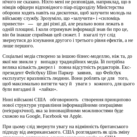
нічого не сказано. Ніхто мені не розповідав, наприклад, що в
німців офіцери відповідного піар-підрозділу Міністерства
оборони ходять навіть на дискотеки, щоб залучити молодь на
військову службу. Зрозуміло, що «залучити» і «силоміць
привести»
—
це дві різні дії, але реально вони лежать в
одній площині. І коли отримувач інформації знав би про це,
він би інакше сприймав цей сюжет. І взагалі тут слід
звернутися до існування другого і третього рівня ефектів, а не
лише першого.
Соціальні медіа створено за іншою бізнес-моделлю, ніж та, до
якої ми звикли у випадку традиційних медіа. Їй потрібна
велика кількість джерел і повна відсутність редакторів. Екс-
президент Фейсбуку Шон Паркер заявив, що Фейсбук
експлуатує вразливість людини. Вони роблять це для того,
щоб максимально витягти часу й уваги з кожного, для цього
були вигадані й «лайки».
Нині військові США обговорюють створення принципово
нової структури управління інформаційними операціями
(неієрархічної), яка за інноваційними можливостями буде
схожою на Google, Facebook чи Apple.
При цьому слід звернути увагу на відмінність британського
підходу від американського. США розглядають як ціль зміну