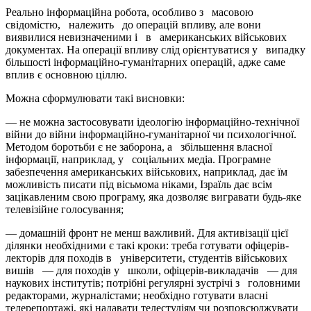
Реально інформаційна робота, особливо з масовою
свідомістю, належить до операцій впливу, але вони
виявилися невизначеними і в американських військових
документах. На операції впливу слід орієнтуватися у випадку
більшості інформаційно-гуманітарних операцій, адже саме
вплив є основною ціллю.
Можна сформулювати такі висновки:
— не можна застосовувати ідеологію інформаційно-технічної
війни до війни інформаційно-гуманітарної чи психологічної.
Методом боротьби є не заборона, а збільшення власної
інформації, наприклад, у соціальних медіа. Програмне
забезпечення американських військових, наприклад, дає їм
можливість писати під вісьмома ніками, Ізраїль дає всім
зацікавленим свою програму, яка дозволяє вигравати будь-яке
телевізійне голосування;
— домашній фронт не менш важливий. Для активізації цієї
ділянки необхідними є такі кроки: треба готувати офіцерів-
лекторів для походів в університети, студентів військових
вишів — для походів у школи, офіцерів-викладачів — для
наукових інститутів; потрібні регулярні зустрічі з головними
редакторами, журналістами; необхідно готувати власні
телерепортажі, які надавати телестудіям чи розповсюджувати