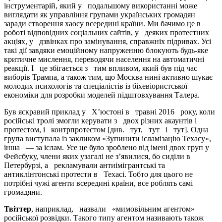
інструментарій, який у подальшому використанні може
виглядати як управління групами українських громадян
заради створення хаосу всередині країни. Ми бачимо це в
роботі відповідних соціальних сайтів, у деяких протестних
акціях, у дзвінках про замінування, справжніх підривах. Усі
такі дії завдяки емоційному напруженню блокують будь-яке
критичне мислення, переводячи населення на автоматичні
реакції. І це збігається з тим впливом, який був під час
виборів Трампа, а також тим, що Москва нині активно шукає
молодих психологів та спеціалістів із біхевіористської
економіки для розробки моделей підштовхування Талера.
Був яскравий приклад у Х’юстоні в травні 2016 року, коли
російські тролі змогли керувати з двох різних акаунтів і
протестом, і контрпротестом [див. тут, тут і тут]. Одна
група виступала із закликом «Зупинити ісламізацію Техасу»,
інша — за іслам. Усе це було зроблено від імені двох груп у
Фейсбуку, члени яких узагалі не з’явилися, бо сиділи в
Петербурзі, а рекламували антиімігрантські та
антиклінтонські протести в Техасі. Тобто для цього не
потрібні чужі агенти всередині країни, все роблять самі
громадяни.
Твіттер
, наприклад, назвали «мимовільним агентом»
російської розвідки. Такого типу агентом називають також