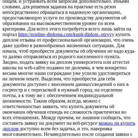
общем, и устраивать всем запросам дополнительно. Иными
словами, для решения задания на практике есть резон
непосредственно обращаться в надежную организацию,
предоставляющую услуги по производству документов об
образовании на высококачественном уровне по всем
критериям. Для всего этого потребуется всего лишь зайти на
портал
https://eonline-diploma.com/kupit-diplom.-otzyvy
купить
диплом отзывы от профессиональной организации, что очень
даже удобно в разнообразных жизненных ситуациях. Для
начала, чтоб приобрести документы об обучении не надо куда-
то далеко отправляться из родного населенного пункта.
Заодно, подать заявку на диплом университета или аттестат
школы на web-сайте подавно не дилемма, в чем конкретно
весьма многие наши сограждане уже успели удостовериться
на личном опыте. Выделим, что приобрести для себя
документы доступно с внесением данных\сведений о них в
госреестр и с пересылкой в нужный город, на отделение
почты, а к тому же с обеспечением индивидуальной
анонимности. Таким образом, всегда, можно с
ответственностью заявить, что купить документы об
окончании обучения отнюдь не сложность практически во
всех отношениях. Между прочим, не лишним сообщить, что
составить заявку на документ на веб-ресурсе
можно ли купить
диплом
доступно всем без задатка, и это, наверняка
многозначительно. Незамедлительно после создания заявки с