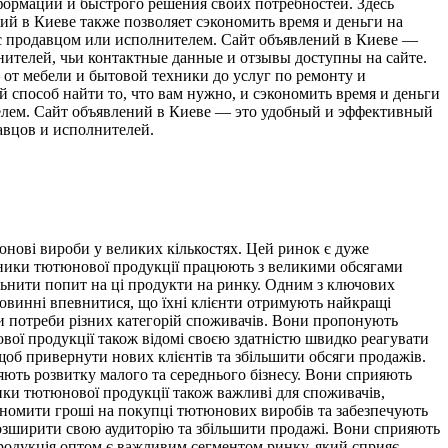
ормации и быстрого решения своих потребностей. Здесь
ий в Киеве также позволяет сэкономить время и деньги на
ь с продавцом или исполнителем. Сайт объявлений в Киеве —
нителей, чьи контактные данные и отзывы доступны на сайте.
от мебели и бытовой техники до услуг по ремонту и
 способ найти то, что вам нужно, и сэкономить время и деньги
ителем. Сайт объявлений в Киеве — это удобный и эффективный
авцов и исполнителей.
нові вироби у великих кількостях. Цей ринок є дуже
альники тютюнової продукції працюють з великими обсягами
вольнити попит на ці продукти на ринку. Одним з ключових
 повинні впевнитися, що їхні клієнти отримують найкращі
 потреби різних категорій споживачів. Вони пропонують
вої продукції також відомі своєю здатністю швидко реагувати
щоб привернути нових клієнтів та збільшити обсяги продажів.
яють розвитку малого та середнього бізнесу. Вони сприяють
ики тютюнової продукції також важливі для споживачів,
номити гроші на покупці тютюнових виробів та забезпечують
 розширити свою аудиторію та збільшити продажі. Вони сприяють
продукція оптом є важливим сегментом ринку, який сприяє