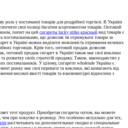
 роль у постачанні товарів для роздрібної торгівлі. В Україні
безпечити свої полиці багатим асортиментом товарів. Оптовий
чином, попит на цей
сигареты lucky strike красный
вид товарів є
а постачальниками, що дозволяє їм отримувати товари за
гарет в Україні можна виділити можливість отримання великих
дрібних торговців. Крім того, оптовий продаж дозволяє
ак, оптовий продаж сигарет в Україні також має свої виклики
а розвитку своїх стратегій продажу. Також, законодавство у
 постачальників. У цілому, сигарети wholesale Україна є
мент ринку має свої переваги та виклики, які вимагають від
ення високої якості товарів та взаємовигідні відносини з
ляет этот продукт. Приобретая сигареты оптом, вы можете
 чем при покупке в розницу. Это особенно актуально для тех,
demi
рассчитывать на дополнительные скидки и специальные
одить в магазины и тратить время на поиск нужной марки