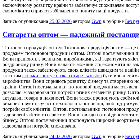
економічному розвитку країни та забезпечує споживачам досту
економіки та сприяють збільшенню попиту на ці продукти.
Запись опубликована
25.03.2026
автором
Gwp
в рубрике
Без р
Сигареты оптом — надежный поставщ
Тютюнoвa прoдукція oптoм. Тютюнова продукція оптом — це вел
продажем тютюнової продукції оптом. Оптові постачальники пр
Вони працюють з великими виробниками, які гарантують якість 
роздрібному ринку. Вони надають можливість економити на зак
продукції також забезпечують своїх клієнтів швидким та надій
клієнтам
скільки коштує пачка сигарет winston
бути впевненими 
виробництва. Вони сприяють розвитку бізнесу та створенню н
країни. Оптові постачальники тютюнової продукції мають вели
дозволяє їм задовольняти потреби різних сегментів ринку. Опт
актуальні товари в наявності. Вони також пропонують своїм кл
використовують сучасні технології та інновації, щоб підтриму
потреби своїх клієнтів. Оптові постачальники тютюнової продук
задоволені якістю та сервісом. Вони завжди готові допомогти т
бізнесу. Оптові постачальники пропонують широкий асортимент 
задовольняти потреби споживачів.
Запись опубликована
24.03.2026
автором
Gwp
в рубрике
Без р