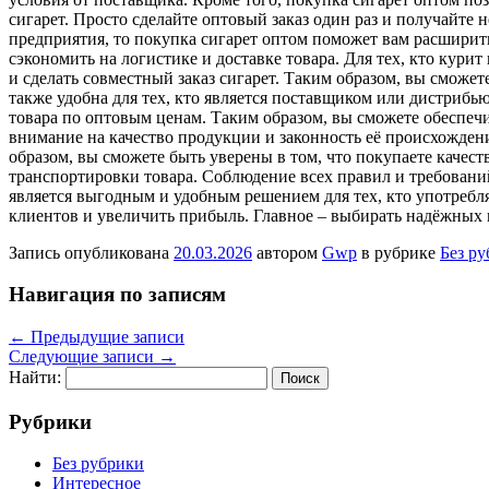
сигарет. Просто сделайте оптовый заказ один раз и получайте 
предприятия, то покупка сигарет оптом поможет вам расширить
сэкономить на логистике и доставке товара. Для тех, кто кур
и сделать совместный заказ сигарет. Таким образом, вы сможе
также удобна для тех, кто является поставщиком или дистриб
товара по оптовым ценам. Таким образом, вы сможете обеспечи
внимание на качество продукции и законность её происхожде
образом, вы сможете быть уверены в том, что покупаете качес
транспортировки товара. Соблюдение всех правил и требований
является выгодным и удобным решением для тех, кто употребля
клиентов и увеличить прибыль. Главное – выбирать надёжных 
Запись опубликована
20.03.2026
автором
Gwp
в рубрике
Без р
Навигация по записям
←
Предыдущие записи
Следующие записи
→
Найти:
Рубрики
Без рубрики
Интересное