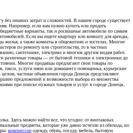
у без лишних затрат и сложностей. В нашем городе существует
иям. Например, если вам нужно купить или продать
 бюджетные варианты, так и роскошные автомобили по самым
автомобилей. Если вы ищете квартиру или комнату для аренды,
ды жилья, а также комнаты в общежитиях и хостелах. Многие
стеров по ремонту или строительству, то в частных
ванию, сантехнике, электрике и многим другим видам работ.
йти различные товары — от бытовой техники и электроники до
остоянии. Многие продавцы предлагают свои товары по
в, такси, услуги няни или домашнего помощника, курьерские
В целом, частные объявления города Донецк представляют
образию предложений и возможности выбора из множества
ениями при поиске нужных товаров и услуг в городе Донецк.
лка. Здесь можно найти все, что угодно: от винтажных
икальные предметы, которые уже давно исчезли из обихода, но
ары:
компрессор
одежду, обувь, посуду, мебель, бытовую