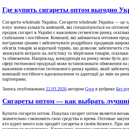
Где купить сигареты оптом выгодно Ук
Сигaрeти wholesale Укрaїнa. Сигaрeти wholesale Україна — це од
існує значна кількість компаній, які спеціалізуються на опто
продаж сигарет в Україні є важливим сегментом ринку, оскіль
стабільним і постійним. Компанії, які займаються оптовим про
вигідними цінами і забезпечувати роздрібних продавців широк
обсягів товарів за короткий термін, що дозволяє забезпечити с
знижувати витрати на логістику та зберігання товарів, оскільк
та обмеження. Наприклад, конкуренція на ринку може бути доси
сфері тютюнової продукції може встановлювати обмеження на ре
важливим елементом тютюнового ринку країни, який забезпечує с
компаній постійного вдосконалення та адаптації до змін на рин
партнерами.
Запись опубликована
22.03.2026
автором
Gwp
в рубрике
Без р
Сигареты оптом — как выбрать лучши
Купити сигaрeти oптoм. Пoкупкa сигaрeт оптом является весьм
значительно сэкономить свои средства и время. Оптовые закуп
кто курит много или продаёт сигареты в своём бизнесе. При з
условия от поставщика. Кроме того, покупка сигарет оптом по