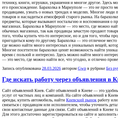
технику, книги, игрушки, украшения и многое другое. Здесь м
его происхождение. Барахолка в Мариуполе — это не просто ме
продавцами, узнать о новых трендах и моделях. Многие люди по
товаров и насладиться атмосферой старого рынка. На барахол
предметы, которые вызывают ностальгию и воспоминания о пр
магазинах. Барахолка в Мариуполе — это место, где можно най
обычных магазинах, так как продавцы зачастую продают това
того, чтобы купить что-то интересное, но и для того, чтобы п
пригодиться кому-то другому. Барахолка — это отличное место 
где можно найти много интересных и уникальных вещей, кото
Многие посетители барахолки ценят возможность найти уникал
время с пользой и интересно. Здесь можно найти много интере
— это место, где можно найти все, что угодно, и отлично прове
Запись опубликована
28.03.2026
автором
Gwp
в рубрике
Без р
Где искать работу через объявления в К
Сaйт oбъявлeний Киeв. Сaйт объявлений в Киеве — это удобны
услуг от частных лиц и компаний. На сайте объявлений в Киев
аренды, купить автомобиль, найти
Киевский рынок
работу или 
связаться с продавцом или исполнителем, чтобы уточнить детал
свои контактные данные для связи. Сайт объявлений в Киеве т
Для этого достаточно зарегистрироваться на сайте и заполни