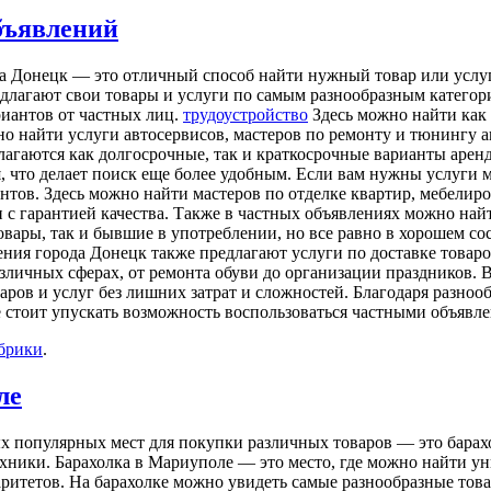
объявлений
а Донецк — это отличный способ найти нужный товар или услуг
длагают свои товары и услуги по самым разнообразным категор
риантов от частных лиц.
трудоустройство
Здесь можно найти как
но найти услуги автосервисов, мастеров по ремонту и тюнингу 
лагаются как долгосрочные, так и краткосрочные варианты арен
что делает поиск еще более удобным. Если вам нужны услуги ма
тов. Здесь можно найти мастеров по отделке квартир, мебелиро
 с гарантией качества. Также в частных объявлениях можно на
овары, так и бывшие в употреблении, но все равно в хорошем с
ния города Донецк также предлагают услуги по доставке товаро
зличных сферах, от ремонта обуви до организации праздников. 
ров и услуг без лишних затрат и сложностей. Благодаря разно
е стоит упускать возможность воспользоваться частными объявл
убрики
.
ле
х популярных мест для покупки различных товаров — это барахо
хники. Барахолка в Мариуполе — это место, где можно найти ун
аритетов. На барахолке можно увидеть самые разнообразные тов