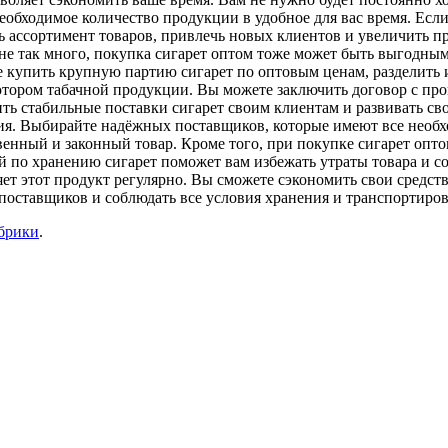
необходимое количество продукции в удобное для вас время. Есл
 ассортимент товаров, привлечь новых клиентов и увеличить пр
ит не так много, покупка сигарет оптом тоже может быть выгодн
те купить крупную партию сигарет по оптовым ценам, разделить 
ьютором табачной продукции. Вы можете заключить договор с пр
ть стабильные поставки сигарет своим клиентам и развивать св
ния. Выбирайте надёжных поставщиков, которые имеют все необ
твенный и законный товар. Кроме того, при покупке сигарет опт
 по хранению сигарет поможет вам избежать утраты товара и со
ет этот продукт регулярно. Вы сможете сэкономить свои средст
поставщиков и соблюдать все условия хранения и транспортиров
убрики
.