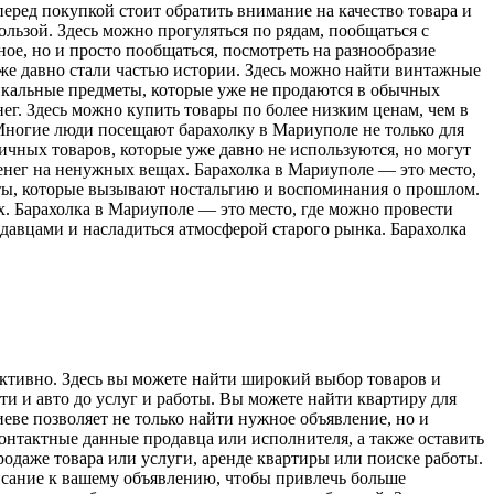
перед покупкой стоит обратить внимание на качество товара и
ользой. Здесь можно прогуляться по рядам, пообщаться с
ое, но и просто пообщаться, посмотреть на разнообразие
же давно стали частью истории. Здесь можно найти винтажные
икальные предметы, которые уже не продаются в обычных
ег. Здесь можно купить товары по более низким ценам, чем в
Многие люди посещают барахолку в Мариуполе не только для
личных товаров, которые уже давно не используются, но могут
денег на ненужных вещах. Барахолка в Мариуполе — это место,
еты, которые вызывают ностальгию и воспоминания о прошлом.
. Барахолка в Мариуполе — это место, где можно провести
одавцами и насладиться атмосферой старого рынка. Барахолка
ективно. Здесь вы можете найти широкий выбор товаров и
и и авто до услуг и работы. Вы можете найти квартиру для
еве позволяет не только найти нужное объявление, но и
контактные данные продавца или исполнителя, а также оставить
родаже товара или услуги, аренде квартиры или поиске работы.
писание к вашему объявлению, чтобы привлечь больше