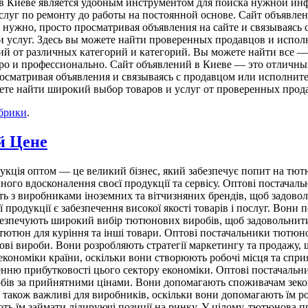
в Киеве является удобным инструментом для поиска нужной инф
слуг по ремонту до работы на постоянной основе. Сайт объявлен
м нужно, просто просматривая объявления на сайте и связываяс
и услуг. Здесь вы можете найти проверенных продавцов и испол
й от различных категорий и категорий. Вы можете найти все — 
стро и профессионально. Сайт объявлений в Киеве — это отличный
 просматривая объявления и связываясь с продавцом или исполн
ожете найти широкий выбор товаров и услуг от проверенных прод
убрики
.
й Цене
ція оптом — це великий бізнес, який забезпечує попит на тютю
йного вдосконалення своєї продукції та сервісу. Оптові постач
цюють з виробниками іноземних та вітчизняних брендів, щоб задо
 продукції є забезпечення високої якості товарів і послуг. Вони
безпечують широкий вибір тютюнових виробів, щоб задовольнити
тютюн для куріння та інші товари. Оптові постачальники тютюно
ві вироби. Вони розробляють стратегії маркетингу та продажу, 
кономіки країни, оскільки вони створюють робочі місця та спри
нню прибутковості цього сектору економіки. Оптові постачальн
обів за прийнятними цінами. Вони допомагають споживачам зеко
ії також важливі для виробників, оскільки вони допомагають їм
ть їм займати лідируючі позиції на ринку. У цілому, тютюнова 