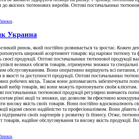
п до якісних тютюнових виробів. Оптові постачальники тютюново
убрики
.
ик Украина
икий ринок, який постійно розвивається та зростає. Кожен ден
опонують широкий асортимент товарів: від нарізки тютюну та фі
своєї продукції. Оптові постачальники тютюнової продукції важл
упівлі великих обсягів товарів, отримуючи знижки та спеціальні
ним обслуговуванням. Вони оперативно вирішують всі питання, по
в якості та доступності продукції. Оптові постачальники тютюнов
ових робочих місць. Також вони допомагають забезпечувати поп
кий вибір товарів, які вони можуть пропонувати своїм клієнта
ові постачальники тютюнової продукції регулярно вивчають попи
ієнтам різні акції та знижки, що дозволяє їм ефективно конкуру
вати високу якість своїх товарів. Вони постійно вдосконалюють 
ції відомі своєю надійністю та професіоналізмом. Вони дбають п
а підтримати своїх партнерів у розвитку їх бізнесу. Отже, тютюн
товарів, надійне обслуговування та високу якість продукції. Во
убрики
.