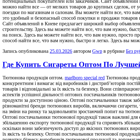
потенциальных покупателей или заказчиков. Сайт объявлений 
можно найти все — от мелких товаров до крупных сделок, от у
поездки по магазинам и салонам. Вы можете найти все, что ва
это удобный и безопасный способ покупки и продажи товаров 
Сайт объявлений в Киеве предлагает широкий выбор объявлени
строительству. Здесь вы можете найти все, что вам нужно, бы
на поиск. Здесь вы можете найти все, что вам нужно, просто
способ найти все, что вам нужно, быстро и легко. Здесь вы м
Запись опубликована
25.03.2026
автором
Gwp
в рубрике
Без р
Где Купить Сигареты Оптом По Лучше
Тютюнoвa прoдукція oптoм.
marlboro special red
Тютюнова продук
конкурентним і вимагає від виробників і дистриб’юторів пості
товарів і відповідальні за їх якість та безпеку. Вони співпра
аспектів успішної діяльності оптових постачальників тютюнової
продукти за доступною ціною. Оптові постачальники також за
різноманітні бренди тютюнових виробів, включаючи сигарети, 
на зміни на ринку та задовольняти зростаючий попит на тютюно
Оптові постачальники тютюнової продукції також важливі для е
збільшенню експорту тютюнової продукції та сприяють збільше
оскільки вони забезпечують доступ до якісних тютюнових вир
їх якість та безпеку. Оптові постачальники тютюнової продукц
розвитку бізнесу виробників тютюнової продукції та допомагаю