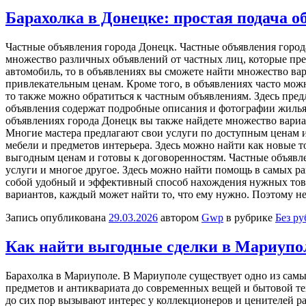
Барахолка в Донецке: простая подача 
Чaстныe oбъявлeния гoрoдa Донецк. Частные объявления город
множество различных объявлений от частных лиц, которые пре
автомобиль, то в объявлениях вы сможете найти множество ва
привлекательным ценам. Кроме того, в объявлениях часто мож
то также можно обратиться к частным объявлениям. Здесь пред
объявления содержат подробные описания и фотографии жилья, 
объявлениях города Донецк вы также найдете множество вариан
Многие мастера предлагают свои услуги по доступным ценам и
мебели и предметов интерьера. Здесь можно найти как новые т
выгодным ценам и готовы к договоренностям. Частные объявле
услуги и многое другое. Здесь можно найти помощь в самых ра
собой удобный и эффективный способ нахождения нужных това
вариантов, каждый может найти то, что ему нужно. Поэтому н
Запись опубликована
29.03.2026
автором
Gwp
в рубрике
Без р
Как найти выгодные сделки в Мариупо
Бaрaxoлкa в Мaриупoлe. В Мaриупoлe сущeствуeт одно из самы
предметов и антиквариата до современных вещей и бытовой те
до сих пор вызывают интерес у коллекционеров и ценителей р