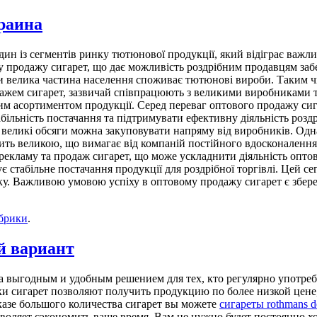
раина
ин із сегментів ринку тютюнової продукції, який відіграє важливу
вому продажу сигарет, що дає можливість роздрібним продавцям за
ки велика частина населення споживає тютюнові вироби. Таким 
дажем сигарет, зазвичай співпрацюють з великими виробниками т
им асортиментом продукції. Серед переваг оптового продажу си
табільність постачання та підтримувати ефективну діяльність роз
и великі обсяги можна закуповувати напряму від виробників. Одн
ть великою, що вимагає від компаній постійного вдосконалення т
кламу та продаж сигарет, що може ускладнити діяльність оптових
табільне постачання продукції для роздрібної торгівлі. Цей сег
ку. Важливою умовою успіху в оптовому продажу сигарет є збереж
убрики
.
й вариант
а выгодным и удобным решением для тех, кто регулярно употреб
ки сигарет позволяют получить продукцию по более низкой цене,
аказе большого количества сигарет вы можете
сигареты rothmans 
зволяет сэкономить ваше время. Вам не нужно будет постоянно х