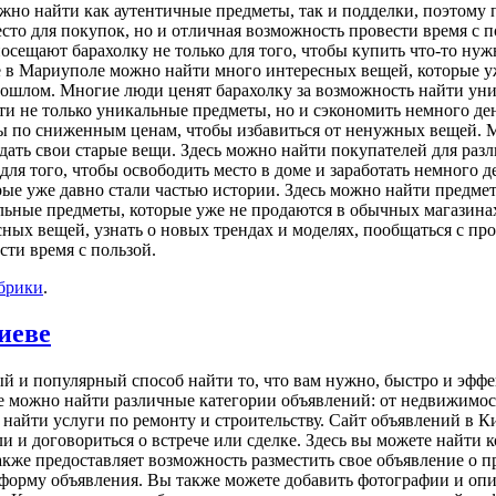
ожно найти как аутентичные предметы, так и подделки, поэтому 
сто для покупок, но и отличная возможность провести время с п
сещают барахолку не только для того, чтобы купить что-то нужн
ке в Мариуполе можно найти много интересных вещей, которые у
ошлом. Многие люди ценят барахолку за возможность найти ун
ти не только уникальные предметы, но и сэкономить немного ден
ры по сниженным ценам, чтобы избавиться от ненужных вещей. 
родать свои старые вещи. Здесь можно найти покупателей для раз
для того, чтобы освободить место в доме и заработать немного 
рые уже давно стали частью истории. Здесь можно найти предм
ьные предметы, которые уже не продаются в обычных магазинах
сных вещей, узнать о новых трендах и моделях, пообщаться с пр
сти время с пользой.
убрики
.
иеве
й и популярный способ найти то, что вам нужно, быстро и эфф
е можно найти различные категории объявлений: от недвижимост
найти услуги по ремонту и строительству. Сайт объявлений в Ки
и и договориться о встрече или сделке. Здесь вы можете найти 
акже предоставляет возможность разместить свое объявление о п
ть форму объявления. Вы также можете добавить фотографии и о