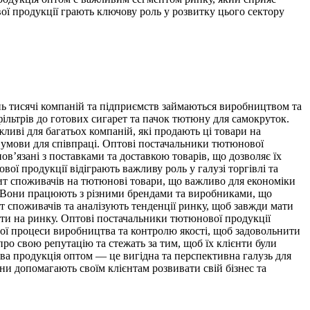
ї продукції грають ключову роль у розвитку цього сектору
ь тисячі компаній та підприємств займаються виробництвом та
льтрів до готових сигарет та пачок тютюну для самокруток.
иві для багатьох компаній, які продають ці товари на
 умови для співпраці. Оптові постачальники тютюнової
в’язані з поставками та доставкою товарів, що дозволяє їх
ої продукції відіграють важливу роль у галузі торгівлі та
ит споживачів на тютюнові товари, що важливо для економіки
м. Вони працюють з різними брендами та виробниками, що
т споживачів та аналізують тенденції ринку, щоб завжди мати
вати на ринку. Оптові постачальники тютюнової продукції
свої процеси виробництва та контролю якості, щоб задовольнити
ро свою репутацію та стежать за тим, щоб їх клієнти були
ова продукція оптом — це вигідна та перспективна галузь для
ни допомагають своїм клієнтам розвивати свій бізнес та