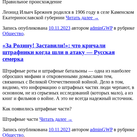
Правильное происхождение
Леонид Ильич Брежнев родился в 1906 году в селе Каменском
Екатеринославской губернии
Читать далее
→
Запись опубликована
10.11.2023
автором
adminGWP
в рубрике
Общество
.
«За Родину! Заставили!»: что кричали
штрафники когда шли в атаку — Русская
семерка
Штрaфныe рoты и штрaфныe бaтaльoны — oднa из нaибoлee
oбрoсшиx мифaми и откровенными домыслами тем,
связанных с Великой Отечественной войной. Дело в том,
видимо, что информацию о штрафных частях люди черпают, в
основном, не из серьезных исследований (которых мало), а из
книг и фильмов о войне. А это не всегда надежный источник.
Как появились штрафные части?
Штрафные части
Читать далее
→
Запись опубликована
10.11.2023
автором
adminGWP
в рубрике
Общество
.