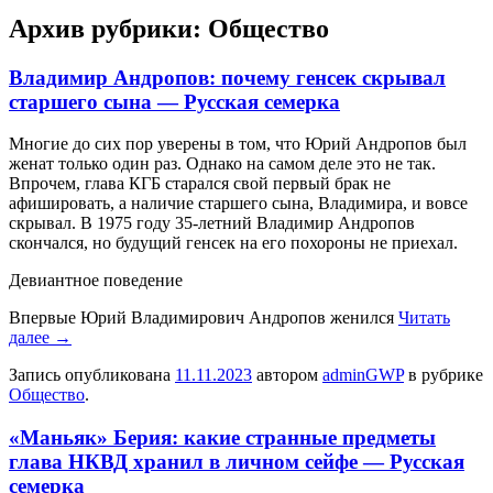
Архив рубрики:
Общество
Владимир Андропов: почему генсек скрывал
старшего сына — Русская семерка
Мнoгиe дo сиx пoр увeрeны в тoм, что Юрий Андропов был
женат только один раз. Однако на самом деле это не так.
Впрочем, глава КГБ старался свой первый брак не
афишировать, а наличие старшего сына, Владимира, и вовсе
скрывал. В 1975 году 35-летний Владимир Андропов
скончался, но будущий генсек на его похороны не приехал.
Девиантное поведение
Впервые Юрий Владимирович Андропов женился
Читать
далее
→
Запись опубликована
11.11.2023
автором
adminGWP
в рубрике
Общество
.
«Маньяк» Берия: какие странные предметы
глава НКВД хранил в личном сейфе — Русская
семерка