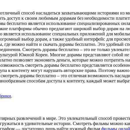
 отличный способ насладиться захватывающими историями из ми
чить доступ к своим любимым дорамам без необходимости плати
амы бесплатно является использование специализированных онл
Такие платформы обычно предлагают широкий выбор дорам на лю
о является использование специальных приложений для мобильн
огромный выбор дорам, а также удобный интерфейс для просмо
, где можно найти и скачать дорамы бесплатно. Это удобный с
оединения. Смотреть дорамы бесплатно – это не только увлекате
культурой Южной Кореи. Многие дорамы представляют собой не 
платно позволяет экономить деньги, которые можно потратить на
 возможность смотреть дорамы бесплатно представляется особенн
ступа к контенту могут нарушать авторские права. Поэтому важ
, смотреть дорамы бесплатно – это отличная возможность насла
азнообразным способам доступа к контенту, каждый может выбра
брики
.
ярных развлечений в мире. Это увлекательный способ провести
гружаться в удивительные истории. Смотреть фильмы можно как в
тографом — достаточно лишь найти нужный фильм
фильмы онлай