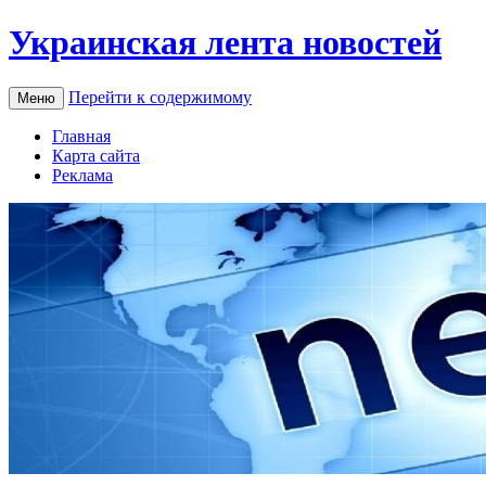
Украинская лента новостей
Перейти к содержимому
Меню
Главная
Карта сайта
Реклама