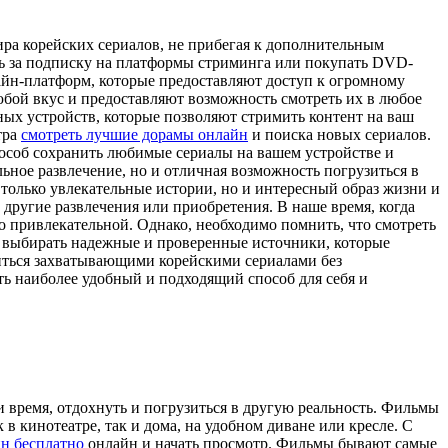
ра корейских сериалов, не прибегая к дополнительным
ть за подписку на платформы стриминга или покупать DVD-
айн-платформ, которые предоставляют доступ к огромному
бой вкус и предоставляют возможность смотреть их в любое
ых устройств, которые позволяют стримить контент на ваш
тра
смотреть лучшие дорамы онлайн
и поиска новых сериалов.
пособ сохранить любимые сериалы на вашем устройстве и
льное развлечение, но и отличная возможность погрузиться в
только увлекательные истории, но и интересный образ жизни и
 другие развлечения или приобретения. В наше время, когда
о привлекательной. Однако, необходимо помнить, что смотреть
но выбирать надежные и проверенные источники, которые
диться захватывающими корейскими сериалами без
ть наиболее удобный и подходящий способ для себя и
 время, отдохнуть и погрузиться в другую реальность. Фильмы
 кинотеатре, так и дома, на удобном диване или кресле. С
н бесплатно
онлайн и начать просмотр. Фильмы бывают самые