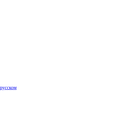
 русском