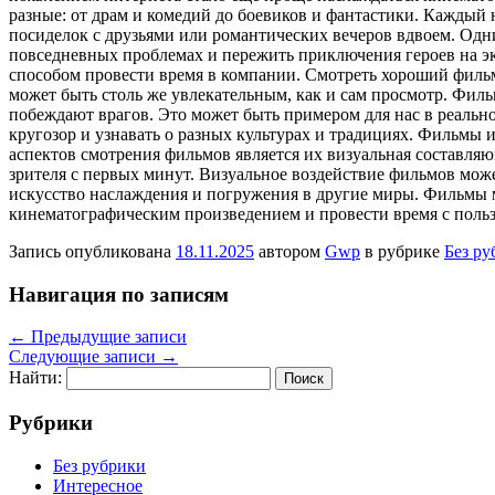
разные: от драм и комедий до боевиков и фантастики. Каждый 
посиделок с друзьями или романтических вечеров вдвоем. Од
повседневных проблемах и пережить приключения героев на эк
способом провести время в компании. Смотреть хороший фильм
может быть столь же увлекательным, как и сам просмотр. Фил
побеждают врагов. Это может быть примером для нас в реально
кругозор и узнавать о разных культурах и традициях. Фильмы 
аспектов смотрения фильмов является их визуальная составляю
зрителя с первых минут. Визуальное воздействие фильмов може
искусство наслаждения и погружения в другие миры. Фильмы 
кинематографическим произведением и провести время с польз
Запись опубликована
18.11.2025
автором
Gwp
в рубрике
Без ру
Навигация по записям
←
Предыдущие записи
Следующие записи
→
Найти:
Рубрики
Без рубрики
Интересное